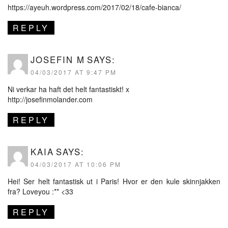
https://ayeuh.wordpress.com/2017/02/18/cafe-bianca/
REPLY
JOSEFIN M
SAYS:
04/03/2017 AT 9:47 PM
Ni verkar ha haft det helt fantastiskt! x
http://josefinmolander.com
REPLY
KAIA
SAYS:
04/03/2017 AT 10:06 PM
Hei! Ser helt fantastisk ut i Paris! Hvor er den kule skinnjakken
fra? Loveyou :** <33
REPLY