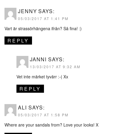
JENNY
SAYS:
05/03/2017 AT 1:41 PM
Vart är strassörhängena ifrån? Så fina! :)
REPLY
JANNI
SAYS:
13/03/2017 AT 9:32 AM
Vet inte märket tyvärr :-( Xx
REPLY
ALI
SAYS:
05/03/2017 AT 1:58 PM
Where are your sandals from? Love your looks! X