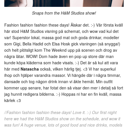
Snaps from the H&M Studios show!
Fashion fashion fashion these days! Älskar det. :-) Vår första kväll
här stod H&M Studios visning på schemat, och wow vad kul det
var! Superstor lokal, massa god mat och goda drinkar, modeller
som Gigi, Bella Hadid och Elsa Hosk gick visningen (så snygga!)
och helt plötsligt kom The Weeknd upp på scenen och drog av
några låtar. WOW! Dom hade även en pop up store där man
kunde köpa kläderna som hade visats. :-) Det är så kul att vara
här med
Natascha
också, vilken härlig tjej. <3 Vi har superkul
ihop och hjälper varandra massor. Vi hängde där i några timmar,
dansade och tog någon drink innan vi åkte hemåt. Min outfit
kommer upp senare, har fotat den så visar den mer i detalj så fort
jag hunnit redigera bilderna. :-) Hoppas ni har en fin kväll, massa
kärlek <3
//Fashion fashion fashion these days! Love it. :-) Our first night
here we had the H&M Studios show on the schedule, and wow it
was fun! A huge venue, lots of good food and nice drinks, models