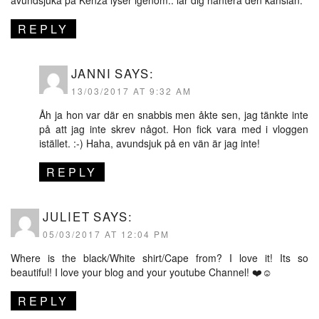
avundsjuka på Kenza lyser igenom.. lär dig hantera den känslan.
REPLY
JANNI
SAYS:
13/03/2017 AT 9:32 AM
Åh ja hon var där en snabbis men åkte sen, jag tänkte inte
på att jag inte skrev något. Hon fick vara med i vloggen
istället. :-) Haha, avundsjuk på en vän är jag inte!
REPLY
JULIET
SAYS:
05/03/2017 AT 12:04 PM
Where is the black/White shirt/Cape from? I love it! Its so
beautiful! I love your blog and your youtube Channel! ❤️☺️
REPLY