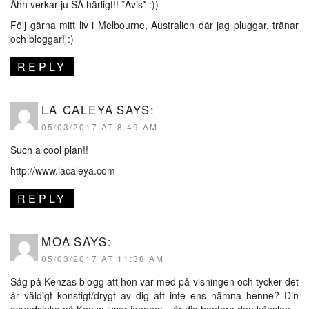
Åhh verkar ju SÅ härligt!! *Avis* :))
Följ gärna mitt liv i Melbourne, Australien där jag pluggar, tränar
och bloggar! :)
REPLY
LA CALEYA
SAYS:
05/03/2017 AT 8:49 AM
Such a cool plan!!
http://www.lacaleya.com
REPLY
MOA
SAYS:
05/03/2017 AT 11:38 AM
Såg på Kenzas blogg att hon var med på visningen och tycker det
är väldigt konstigt/drygt av dig att inte ens nämna henne? Din