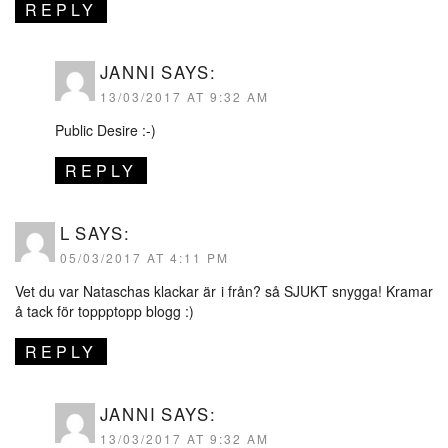
REPLY
JANNI
SAYS:
13/03/2017 AT 9:32 AM
Public Desire :-)
REPLY
L
SAYS:
05/03/2017 AT 4:11 PM
Vet du var Nataschas klackar är i från? så SJUKT snygga! Kramar
å tack för toppptopp blogg :)
REPLY
JANNI
SAYS:
13/03/2017 AT 9:32 AM