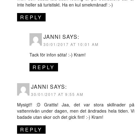
inte heller så turistiskt. Ha en kul smekmånad! :-)
REPLY
JANNI
SAYS:
30/01/2017 AT 10:01 AM
Tack för infon söta! :-) Kram!
REPLY
JANNI
SAYS:
30/01/2017 AT 9:55 AM
Mysigt!! :D Grattis! Jaa, det var stora skillnader på
vattennivån under dagen, men det ändrades hela tiden. Vi
badade utan skor och det gick fint! :-) Kram!
REPLY