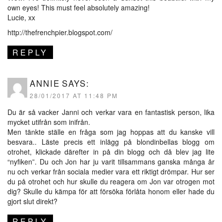
own eyes! This must feel absolutely amazing!
Lucie, xx
http://thefrenchpier.blogspot.com/
REPLY
ANNIE
SAYS:
28/01/2017 AT 11:48 PM
Du är så vacker Janni och verkar vara en fantastisk person, lika
mycket utifrån som inifrån.
Men tänkte ställe en fråga som jag hoppas att du kanske vill
besvara.. Läste precis ett inlägg på blondinbellas blogg om
otrohet, klickade därefter in på din blogg och då blev jag lite
“nyfiken”. Du och Jon har ju varit tillsammans ganska många år
nu och verkar från sociala medier vara ett riktigt drömpar. Hur ser
du på otrohet och hur skulle du reagera om Jon var otrogen mot
dig? Skulle du kämpa för att försöka förlåta honom eller hade du
gjort slut direkt?
REPLY