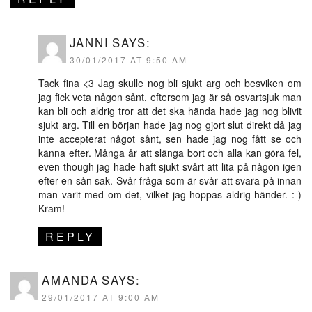
JANNI
SAYS:
30/01/2017 AT 9:50 AM
Tack fina <3 Jag skulle nog bli sjukt arg och besviken om
jag fick veta någon sånt, eftersom jag är så osvartsjuk man
kan bli och aldrig tror att det ska hända hade jag nog blivit
sjukt arg. Till en början hade jag nog gjort slut direkt då jag
inte accepterat något sånt, sen hade jag nog fått se och
känna efter. Många år att slänga bort och alla kan göra fel,
even though jag hade haft sjukt svårt att lita på någon igen
efter en sån sak. Svår fråga som är svår att svara på innan
man varit med om det, vilket jag hoppas aldrig händer. :-)
Kram!
REPLY
AMANDA
SAYS:
29/01/2017 AT 9:00 AM