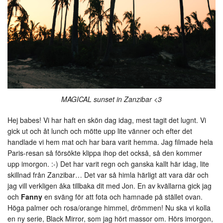
MAGICAL sunset in Zanzibar <3
Hej babes! Vi har haft en skön dag idag, mest tagit det lugnt. Vi
gick ut och åt lunch och mötte upp lite vänner och efter det
handlade vi hem mat och har bara varit hemma. Jag filmade hela
Paris-resan så försökte klippa ihop det också, så den kommer
upp imorgon. :-) Det har varit regn och ganska kallt här idag, lite
skillnad från Zanzibar… Det var så himla härligt att vara där och
jag vill verkligen åka tillbaka dit med Jon. En av kvällarna gick jag
och
Fanny
en sväng för att fota och hamnade på stället ovan.
Höga palmer och rosa/orange himmel, drömmen! Nu ska vi kolla
en ny serie, Black Mirror, som jag hört massor om. Hörs imorgon,