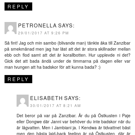
REPLY
PETRONELLA
SAYS:
29/01/2017 AT 9:26 PM
Så fint! Jag och min sambo (blivande man) tänkte åka till Zanzibar
på smekmånad men jag har läst att det är stora skillnader mellan
ebb och flod samt att det är korallbotten. Hur upplevde ni det?
Gick det att bada ändå under de timmarna på dagen eller var
man tvungen att ha badskor för att kunna bada? :)
REPLY
ELISABETH
SAYS:
30/01/2017 AT 8:21 AM
Det beror på var på Zanzibar. Är du på Östkusten i Paje
eller Dongwe där Janni var behöver du inte badskor när du
är lågvatten. Men i Jambiani ja. I Kendwa är tidvattnet bäst
men den bästa laid-back feeling är på Östkusten, där är