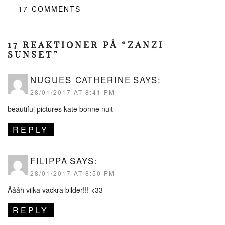
17
COMMENTS
17 REAKTIONER PÅ “ZANZI
SUNSET”
NUGUES CATHERINE
SAYS:
28/01/2017 AT 8:41 PM
beautiful pictures kate bonne nuit
REPLY
FILIPPA
SAYS:
28/01/2017 AT 8:50 PM
Åååh vilka vackra bilder!!! <33
REPLY