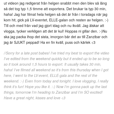
ut videon jag redigerat från helgen snabbt men den blev så lång
så det tog typ 1,5 timme att exportera. Det brukar ta typ 30 min,
haha! Jag har filmat hela helgen så det är från i torsdags när jag
kom hit, gick på LV-eventet, ELLE-galan och resten av helgen. :-)
Till och med från vad jag gjort idag och nu ikväll. Jag älskar att
vlogga, tycker verkligen att det är kul! Hoppas ni gillar den. :-)Nu
ska jag packa ihop det sista, imorgon bär det av till Zanzibar och
jag är SJUKT peppad! Ha en fin kväll, puss och kärlek <3
//Sorry for a late post babes! I’ve tried my best to export the video
I’ve edited from the weekend quickly but it ended up to be so long
so it took around 1,5 hours to export. It usually takes 30 min,
haha! I’ve filmed all weekend so it’s from this thursday when I got
here, I went to the LV-event, ELLE-gala and the rest of the
weekend. :-) Even from today and tonight. I love vlogging, I really
think it’s fun! Hope you like it. :-) Now I’m gonna pack up the last
things, tomorrow I’m heading to Zanzibar and I’m SO excited!
Have a great night, kisses and love <3