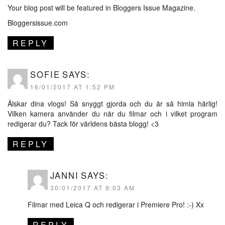
Your blog post will be featured in Bloggers Issue Magazine.
Bloggersissue.com
REPLY
SOFIE
SAYS:
16/01/2017 AT 1:52 PM
Älskar dina vlogs! Så snyggt gjorda och du är så himla härlig!
Vilken kamera använder du när du filmar och i vilket program
redigerar du? Tack för världens bästa blogg! <3
REPLY
JANNI
SAYS:
30/01/2017 AT 9:03 AM
Filmar med Leica Q och redigerar i Premiere Pro! :-) Xx
REPLY