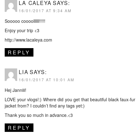
LA CALEYA
SAYS:
16/01/2017 AT 9:34 AM
Sooooo coooollllll!!!!!
Enjoy your trip <3
http://www.lacaleya.com
REPLY
LIA
SAYS:
16/01/2017 AT 10:01 AM
Hej Janniii!
LOVE your vlogs!:) Where did you get that beautiful black faux-fur
jacket from? I couldn’t find any tags yet:)
Thank you so much in advance.<3
REPLY