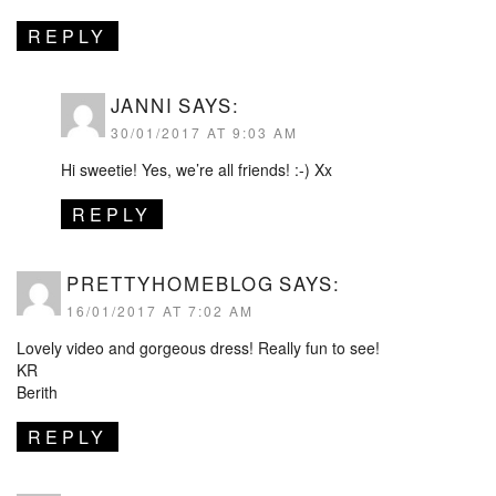
REPLY
JANNI
SAYS:
30/01/2017 AT 9:03 AM
Hi sweetie! Yes, we’re all friends! :-) Xx
REPLY
PRETTYHOMEBLOG
SAYS:
16/01/2017 AT 7:02 AM
Lovely video and gorgeous dress! Really fun to see!
KR
Berith
REPLY