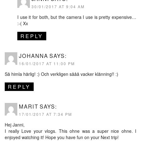
30/01/2017 AT 9:04 AM
I use it for both, but the camera I use is pretty expensive…
:-( Xx
REPLY
JOHANNA
SAYS:
16/01/2017 AT 11:00 PM
Så himla härlig! :) Och verkligen sååå vacker klänning!! :)
REPLY
MARIT
SAYS:
17/01/2017 AT 7:34 PM
Hej Janni,
I really Love your vlogs. This ohne was a super nice ohne. I
enjoyed watching it! Hope you have fun on your Next trip!