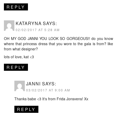
REPLY
KATARYNA
SAYS:
02/02/2017 AT 5:28 AM
OH MY GOD JANNI YOU LOOK SO GORGEOUS!! do you know
where that princess dress that you wore to the gala is from? like
from what designer?
lots of love, kat <3
REPLY
JANNI
SAYS:
03/02/2017 AT 9:00 AM
Thanks babe <3 It's from Frida Jonsvens! Xx
REPLY