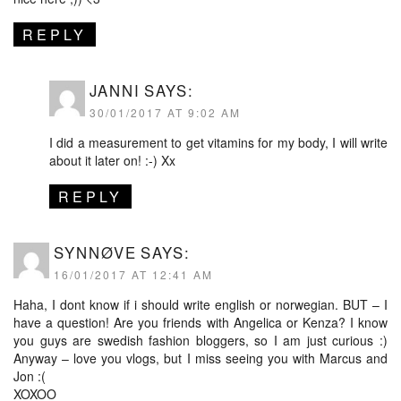
REPLY
JANNI
SAYS:
30/01/2017 AT 9:02 AM
I did a measurement to get vitamins for my body, I will write
about it later on! :-) Xx
REPLY
SYNNØVE
SAYS:
16/01/2017 AT 12:41 AM
Haha, I dont know if i should write english or norwegian. BUT – I
have a question! Are you friends with Angelica or Kenza? I know
you guys are swedish fashion bloggers, so I am just curious :)
Anyway – love you vlogs, but I miss seeing you with Marcus and
Jon :(
XOXOO