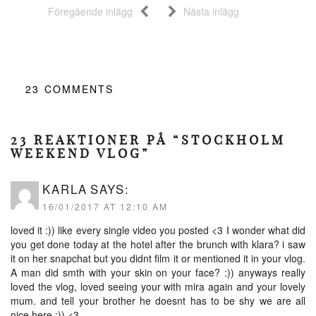
Föregående inlägg
Nästa inlägg
23
COMMENTS
23 REAKTIONER PÅ “STOCKHOLM
WEEKEND VLOG”
KARLA
SAYS:
16/01/2017 AT 12:10 AM
loved it :)) like every single video you posted <3 I wonder what did
you get done today at the hotel after the brunch with klara? i saw
it on her snapchat but you didnt film it or mentioned it in your vlog.
A man did smth with your skin on your face? :)) anyways really
loved the vlog, loved seeing your with mira again and your lovely
mum. and tell your brother he doesnt has to be shy we are all
nice here ;)) <3