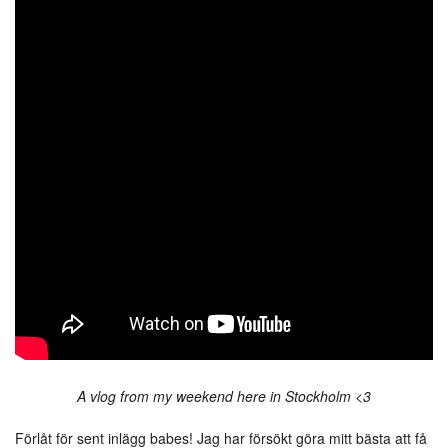
A vlog from my weekend here in Stockholm <3
Förlåt för sent inlägg babes! Jag har försökt göra mitt bästa att få