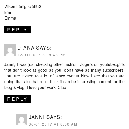
Vilken härlig kväll!<3
kram
Emma
REPLY
DIANA
SAYS:
12/01/2017 AT 9:48 PM
Janni, I was just checking other fashion vlogers on youtube..girls
that don’t look as good as you, don’t have as many subscribers,
..but are invited to a lot of fancy events..Now I see that you are
doing that also haha :) I think it can be interesting content for the
blog & vlog. I love your work! Ciao!
REPLY
JANNI
SAYS:
30/01/2017 AT 8:56 AM