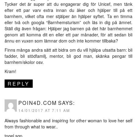
Tycker det är super att du engagerar dig för Unicef, men tänk
efter ett par varv extra innan du åker och hjälper till på ett
barnhem, vilket ofta mer stjälper än hjälper syftet. Ta en timma
eller två och googla “Barnhemsturism” och läs in dig på ämnet.
Ställ dig även frågan: Hjälper jag barnen på det här barnhemmet
genom att komma dit en eller ett par månader, för att sedan bli
ännu en vuxen som lämnar dom och inte kommer tillbaka?
Finns många andra sätt att bidra om du vill hjälpa utsatta barn: bli
fadder, bli stödfamilj, mentor, bli god man, skänka pengar till
barnhem/skolor osv.
Kram!
REPLY
POIN4D.COM
SAYS:
14/01/2017 AT 7:11 AM
Always fashionable and inspiring for other woman to love her self
from through what to wear..
togel sgp