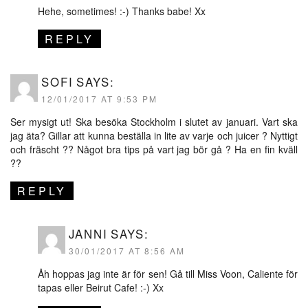
Hehe, sometimes! :-) Thanks babe! Xx
REPLY
SOFI
SAYS:
12/01/2017 AT 9:53 PM
Ser mysigt ut! Ska besöka Stockholm i slutet av januari. Vart ska
jag äta? Gillar att kunna beställa in lite av varje och juicer ? Nyttigt
och fräscht ?? Något bra tips på vart jag bör gå ? Ha en fin kväll
??
REPLY
JANNI
SAYS:
30/01/2017 AT 8:56 AM
Åh hoppas jag inte är för sen! Gå till Miss Voon, Caliente för
tapas eller Beirut Cafe! :-) Xx