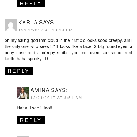
REPLY
KARLA
SAYS:
12/01/2017 AT 10:18 PM
oh my fcking god that cloud in the first pic looks sooo creepy. am i
the only one who sees it? it looks like a face. 2 big round eyes, a
bony nose and a creepy smile…you can even see some front
teeth. haha spooky. :D
REPLY
AMINA
SAYS:
13/01/2017 AT 8:51 AM
Haha, I see it too!!
REPLY