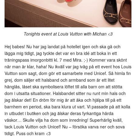
Tonights event at Louis Vuitton with Michan <3
Hej babes! Nu har jag landat på hotellet igen och ska gå och
lägga mig tidigt, jag tyckte det var en bra idé att boka in ett
träningspass imorgonbitti kl. 7 med Mira. ;-) Kommer vara skönt
när man är klar, haha! Nu ikväll var jag iväg på ett event hos Louis
Vuitton som sagt, dom gör ett samarbete med Unicef. Så himla fin
grej, dom säljer ett halsband och armband som är ett litet
hänglås, låset ska symbolisera löftet till alla barn om att stötta
dom i utsatta situationer. Halsbandet sitter nu runt min hals och
jag älskar det! En dröm för mig är att åka och hjälpa till på ett
barnhem en period, ska bara klura ut vart. Vi passade på att kolla
in utbudet i butiken och jag älskar deras fyrkantiga hårda
väskor… Skulle vilja ha dom som inredning! Superhärlig kväll,
tack Louis Vuitton och Unicef! Nu – försöka varva ner och sova
tidigt. Puss och kram <3