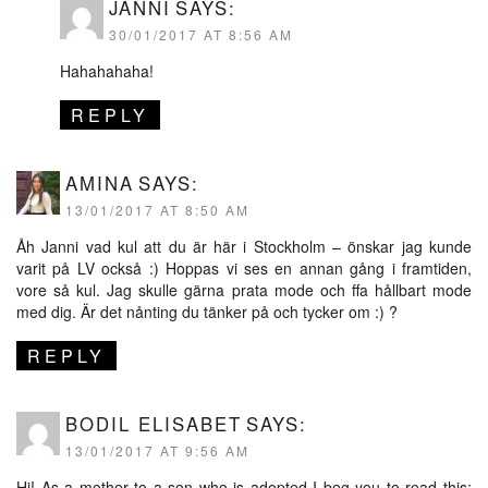
JANNI
SAYS:
30/01/2017 AT 8:56 AM
Hahahahaha!
REPLY
AMINA
SAYS:
13/01/2017 AT 8:50 AM
Åh Janni vad kul att du är här i Stockholm – önskar jag kunde
varit på LV också :) Hoppas vi ses en annan gång i framtiden,
vore så kul. Jag skulle gärna prata mode och ffa hållbart mode
med dig. Är det nånting du tänker på och tycker om :) ?
REPLY
BODIL ELISABET
SAYS:
13/01/2017 AT 9:56 AM
Hi! As a mother to a son who is adopted I beg you to read this: