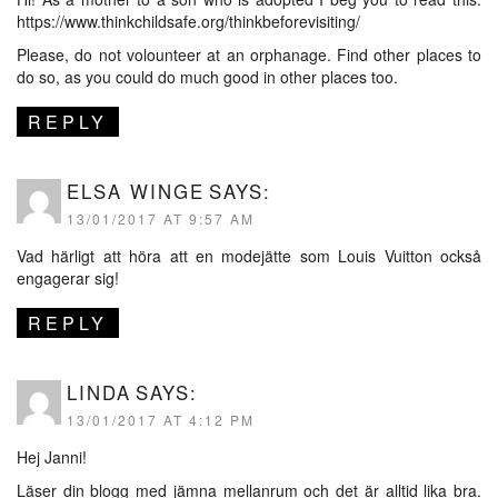
https://www.thinkchildsafe.org/thinkbeforevisiting/
Please, do not volounteer at an orphanage. Find other places to
do so, as you could do much good in other places too.
REPLY
ELSA WINGE
SAYS:
13/01/2017 AT 9:57 AM
Vad härligt att höra att en modejätte som Louis Vuitton också
engagerar sig!
REPLY
LINDA
SAYS:
13/01/2017 AT 4:12 PM
Hej Janni!
Läser din blogg med jämna mellanrum och det är alltid lika bra.