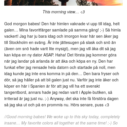
This morning view… <3
God morgon babes! Den här himlen vaknade vi upp till idag, helt
galen… Mina favoritfärger samlade på samma gång! ;-) Så himla
vackert! Jag har ju bara idag och imorgon kvar här sen åker jag
till Stockholm en sväng. Är inte jättesugen på slask och snö än
(även om snö hade varit lite mysigt), men jag vill åka dit så jag
kan köpa en ny dator ASAP. Haha! Det första jag kommer göra
när jag landar på arlanda är att åka och köpa en ny. Den har
funkat efter jag rensade hela datorn och startade på noll, men
idag kunde jag inte ens komma in på den… Den bara fryser och
dör, så jag håller på att bli galen just nu. Varför jag inte åker och
köper en här i Spanien är för att jag vill ha ett svenskt
tangentbord, annars hade jag redan varit i Apple-butiken, så
irriterad är jag just nu. ;-) Anyway, det ska inte få förstöra dagen
så jag ska ut och på en prommis nu. Hörs senare, puss <3
//Good morning babes! We woke up to this sky today, completely
insane… My favorite colors all together at the same time! ;-) So