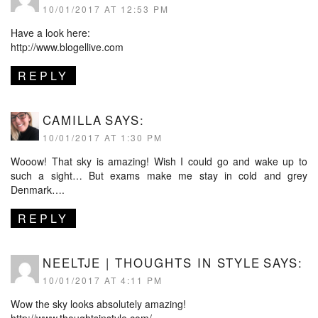
10/01/2017 AT 12:53 PM
Have a look here:
http://www.blogellive.com
REPLY
CAMILLA
SAYS:
10/01/2017 AT 1:30 PM
Wooow! That sky is amazing! Wish I could go and wake up to
such a sight… But exams make me stay in cold and grey
Denmark….
REPLY
NEELTJE | THOUGHTS IN STYLE
SAYS:
10/01/2017 AT 4:11 PM
Wow the sky looks absolutely amazing!
http://www.thoughtsinstyle.com/