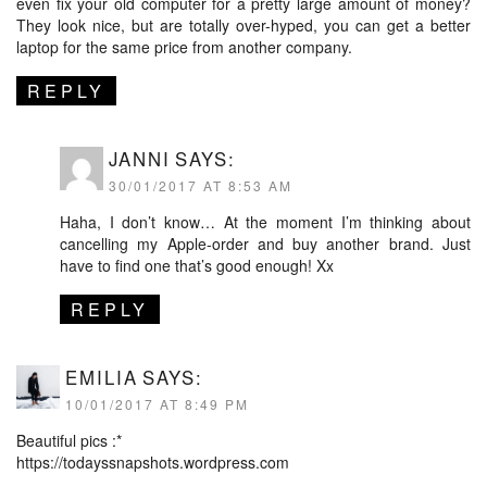
even fix your old computer for a pretty large amount of money?
They look nice, but are totally over-hyped, you can get a better
laptop for the same price from another company.
REPLY
JANNI
SAYS:
30/01/2017 AT 8:53 AM
Haha, I don’t know… At the moment I’m thinking about
cancelling my Apple-order and buy another brand. Just
have to find one that’s good enough! Xx
REPLY
EMILIA
SAYS:
10/01/2017 AT 8:49 PM
Beautiful pics :*
https://todayssnapshots.wordpress.com