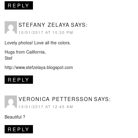
REPLY
STEFANY ZELAYA
SAYS:
10/01/2017 AT 10:30 PM
Lovely photos! Love all the colors.
Hugs from California,
Stef
http://www.stefzelaya.blogspot.com
REPLY
VERONICA PETTERSSON
SAYS:
13/01/2017 AT 12:45 AM
Beautiful ?
REPLY