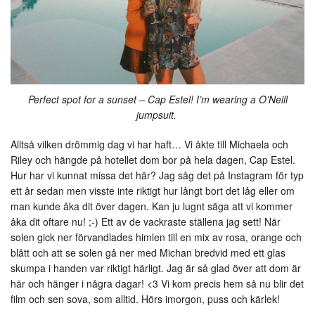
Perfect spot for a sunset – Cap Estel! I’m wearing a O’Neill
jumpsuit.
Alltså vilken drömmig dag vi har haft… Vi åkte till Michaela och
Riley och hängde på hotellet dom bor på hela dagen, Cap Estel.
Hur har vi kunnat missa det här? Jag såg det på Instagram för typ
ett år sedan men visste inte riktigt hur långt bort det låg eller om
man kunde åka dit över dagen. Kan ju lugnt säga att vi kommer
åka dit oftare nu! ;-) Ett av de vackraste ställena jag sett! När
solen gick ner förvandlades himlen till en mix av rosa, orange och
blått och att se solen gå ner med Michan bredvid med ett glas
skumpa i handen var riktigt härligt. Jag är så glad över att dom är
här och hänger i några dagar! <3 Vi kom precis hem så nu blir det
film och sen sova, som alltid. Hörs imorgon, puss och kärlek!