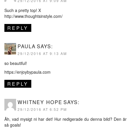
29/12/2016 AT 9:09 AM
Such a pretty top! X
http://www.thoughtsinstyle.com/
REPLY
PAULA
SAYS:
29/12/2016 AT 9:13 AM
so beautiful!
https://enjoybypaula.com
REPLY
WHITNEY HOPE
SAYS:
29/12/2016 AT 6:52 PM
Åh, vad mysigt ni har det! Hur redigerade du denna bild? Den är
så goals!