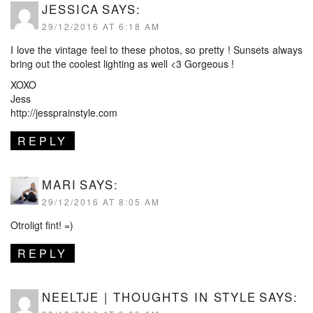
JESSICA
SAYS:
29/12/2016 AT 6:18 AM
I love the vintage feel to these photos, so pretty ! Sunsets always
bring out the coolest lighting as well <3 Gorgeous !
XOXO
Jess
http://jessprainstyle.com
REPLY
MARI
SAYS:
29/12/2016 AT 8:05 AM
Otroligt fint! =)
REPLY
NEELTJE | THOUGHTS IN STYLE
SAYS: