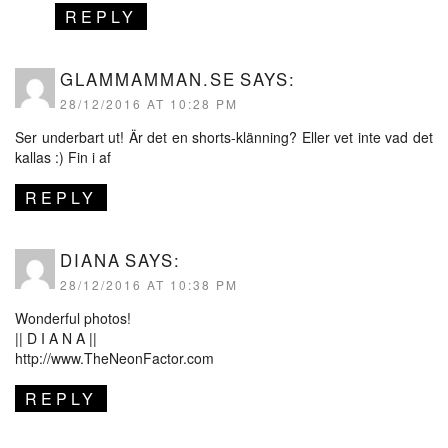
REPLY
GLAMMAMMAN.SE
SAYS:
28/12/2016 AT 10:28 PM
Ser underbart ut! Är det en shorts-klänning? Eller vet inte vad det
kallas :) Fin i af
REPLY
DIANA
SAYS:
28/12/2016 AT 10:38 PM
Wonderful photos!
|| D I A N A ||
http://www.TheNeonFactor.com
REPLY