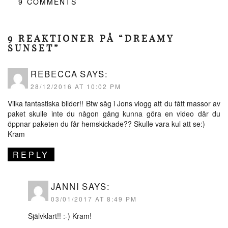
9
COMMENTS
9 REAKTIONER PÅ “DREAMY
SUNSET”
REBECCA
SAYS:
28/12/2016 AT 10:02 PM
Vilka fantastiska bilder!! Btw såg i Jons vlogg att du fått massor av
paket skulle inte du någon gång kunna göra en video där du
öppnar paketen du får hemskickade?? Skulle vara kul att se:)
Kram
REPLY
JANNI
SAYS:
03/01/2017 AT 8:49 PM
Självklart!! :-) Kram!