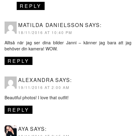
REPLY
MATILDA DANIELSSON
SAYS:
18/11/2016 AT 10:40 PM
Alltså när jag ser dina bilder Janni – känner jag bara att jag
behöver din kamera! WOW.
REPLY
ALEXANDRA
SAYS:
19/11/2016 AT 2:00 AM
Beautiful photos! I love that outfit!
REPLY
AYA
SAYS: