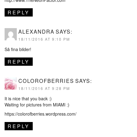
http://www.TheNeonFactor.com
REPLY
ALEXANDRA
SAYS:
18/11/2016 AT 9:10 PM
Så fina bilder!
REPLY
COLOROFBERRIES
SAYS:
18/11/2016 AT 9:28 PM
It is nice that you back :)
Waiting for pictures from MIAMI :)
https://colorofberries.wordpress.com/
REPLY