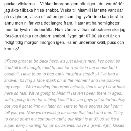
packat väskorna… Vi åker imorgon igen nämligen, det var därför
jag åkte tillbaka hit så snabbt. Vi ska till Miami!! Har inte varit där
på evigheter, vi ska dit på en grej som jag tyvärr inte kan berätta
ännu men ni får veta det längre fram. Hatar att ha hemligheter
men får tyvärr inte berätta. Nu inväntar vi thaimat och sen ska jag
försöka släcka ner datorn snabbt, flyget går 07.00 så det är en
riktigt tidig morgon imorgon igen. Ha en underbar kväll, puss och
kram <3
//Feels great to be back here, it’s just always nice. I’ve been so
tired all that though, tried to rest for a while in the shade but I
couldn’t. Have to go to bed early tonight instead! :-) I’ve had a
shower, having a face mask on at the moment and I’ve packed
my bags… We’re leaving tomorrow actually, that’s why I flew back
here so fast. We’re going to Miami!! Haven’t been there in ages,
we’re going there for a thing I can’t tell you guys yet unfortunately
but you’ll get to know it later on. Hate to have secrets but I can’t
tell you yet. Now we’re waiting for some thai food and then I’ll try
to close down my computer early, our flight is at 07.00 so it’s a
super early morning tomorrow as well. Have a great night, kisses