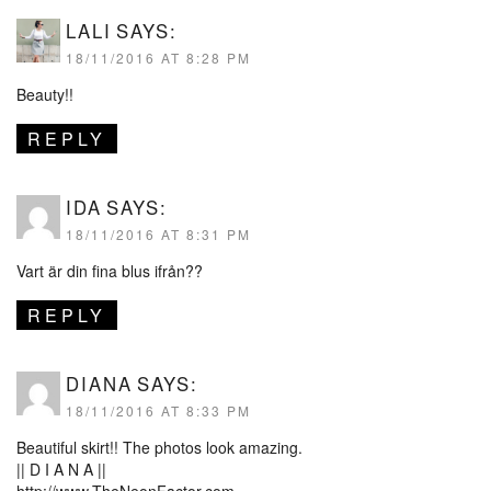
LALI
SAYS:
18/11/2016 AT 8:28 PM
Beauty!!
REPLY
IDA
SAYS:
18/11/2016 AT 8:31 PM
Vart är din fina blus ifrån??
REPLY
DIANA
SAYS:
18/11/2016 AT 8:33 PM
Beautiful skirt!! The photos look amazing.
|| D I A N A ||