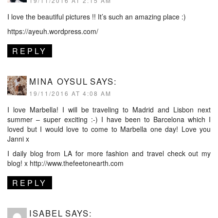
19/11/2016 AT 2:15 AM
I love the beautiful pictures !! It’s such an amazing place :)
https://ayeuh.wordpress.com/
REPLY
MINA OYSUL
SAYS:
19/11/2016 AT 4:08 AM
I love Marbella! I will be traveling to Madrid and Lisbon next
summer – super exciting :-) I have been to Barcelona which I
loved but I would love to come to Marbella one day! Love you
Janni x
I daily blog from LA for more fashion and travel check out my
blog! x
http://www.thefeetonearth.com
REPLY
ISABEL
SAYS: