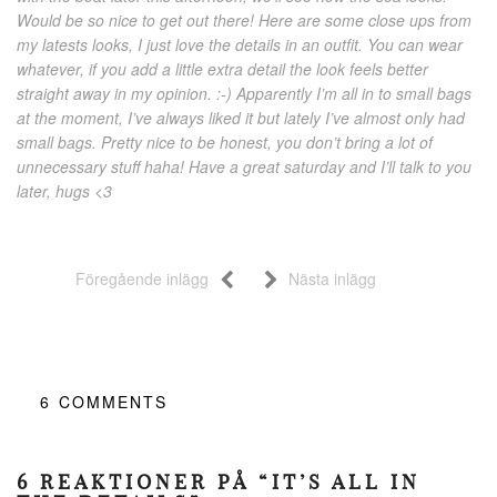
Would be so nice to get out there! Here are some close ups from
my latests looks, I just love the details in an outfit. You can wear
whatever, if you add a little extra detail the look feels better
straight away in my opinion. :-) Apparently I’m all in to small bags
at the moment, I’ve always liked it but lately I’ve almost only had
small bags. Pretty nice to be honest, you don’t bring a lot of
unnecessary stuff haha! Have a great saturday and I’ll talk to you
later, hugs <3
Föregående inlägg
Nästa inlägg
6
COMMENTS
6 REAKTIONER PÅ “IT’S ALL IN