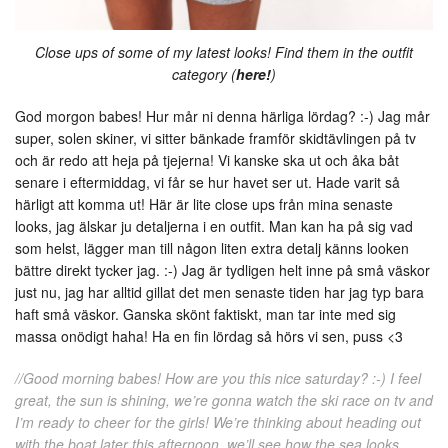
Close ups of some of my latest looks! Find them in the outfit
category (
here!
)
God morgon babes! Hur mår ni denna härliga lördag? :-) Jag mår
super, solen skiner, vi sitter bänkade framför skidtävlingen på tv
och är redo att heja på tjejerna! Vi kanske ska ut och åka båt
senare i eftermiddag, vi får se hur havet ser ut. Hade varit så
härligt att komma ut! Här är lite close ups från mina senaste
looks, jag älskar ju detaljerna i en outfit. Man kan ha på sig vad
som helst, lägger man till någon liten extra detalj känns looken
bättre direkt tycker jag. :-) Jag är tydligen helt inne på små väskor
just nu, jag har alltid gillat det men senaste tiden har jag typ bara
haft små väskor. Ganska skönt faktiskt, man tar inte med sig
massa onödigt haha! Ha en fin lördag så hörs vi sen, puss <3
//Good morning babes! How are you this nice saturday? :-) I feel
great, the sun is shining, we’re gonna watch the ski race on tv and
I’m ready to cheer for the girls! We’re thinking about heading out
with the boat later this afternoon, we’ll see how the sea looks.