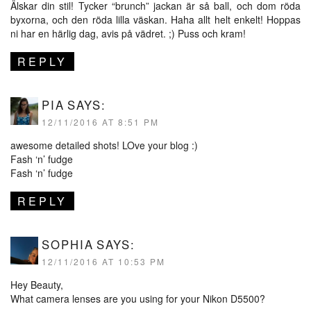
Älskar din stil! Tycker “brunch” jackan är så ball, och dom röda
byxorna, och den röda lilla väskan. Haha allt helt enkelt! Hoppas
ni har en härlig dag, avis på vädret. ;) Puss och kram!
REPLY
PIA
SAYS:
12/11/2016 AT 8:51 PM
awesome detailed shots! LOve your blog :)
Fash ‘n’ fudge
Fash ‘n’ fudge
REPLY
SOPHIA
SAYS:
12/11/2016 AT 10:53 PM
Hey Beauty,
What camera lenses are you using for your Nikon D5500?