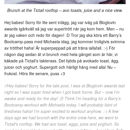
Brunch at the Tictail rooftop – avo toasts, juice and a nice view.
Hej babes! Sorry för lite sent inlägg, jag var iväg på Bloglovin
awards igårkväll så jag var supertrött när jag kom hem. Men – nu
är jag vaken och redo för dagen! :D Tror jag ska köra ett Barry’s
Bootcamp-pass med Michaela idag, jag kommer troligtvis svimma
av trötthet haha! Är superpeppad på att träna iallafall. :-) För
någon dag sedan åt vi brunch med hela gänget som är här, vi
käkade på Tictail’s takterass. Det bjöds på avokado toast, ägg,
juicer och yoghurt. Supergott och härligt häng med alla! Nu –
frukost. Hörs lite senare, puss <3
//Hey babes! Sorry for the late post, I was at Bloglovin awards last
night so I was super tired when I got back home. But – now I’m
awake and ready for the day! :D Think I’m heading for a Barry’s
Bootcamp-workout with Michaela today, I will probably faint of
tiredness haha! I’m super excited to workout anyhow. :-) A few
days ago we had brunch with the entire crew here, we went to
Tictail’s rooftop. We had avo toast, eggs, juice and yoghurt. So