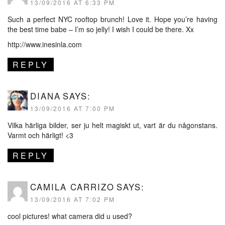
13/09/2016 AT 6:33 PM
Such a perfect NYC rooftop brunch! Love it. Hope you’re having
the best time babe – I’m so jelly! I wish I could be there. Xx
http://www.inesinla.com
REPLY
DIANA
SAYS:
13/09/2016 AT 7:00 PM
Vilka härliga bilder, ser ju helt magiskt ut, vart är du någonstans.
Varmt och härligt! <3
REPLY
CAMILA CARRIZO
SAYS:
13/09/2016 AT 7:02 PM
cool pictures! what camera did u used?