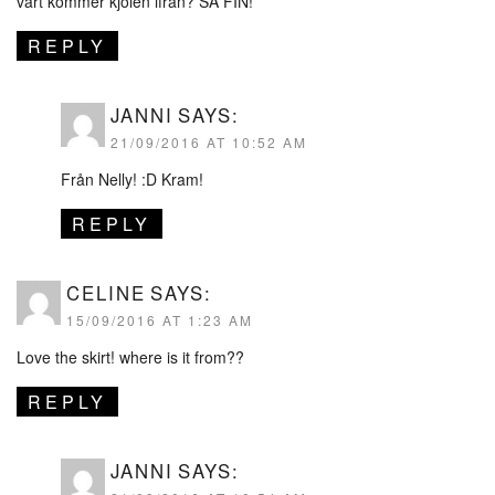
vart kommer kjolen ifrån? SÅ FIN!
REPLY
JANNI
SAYS:
21/09/2016 AT 10:52 AM
Från Nelly! :D Kram!
REPLY
CELINE
SAYS:
15/09/2016 AT 1:23 AM
Love the skirt! where is it from??
REPLY
JANNI
SAYS: