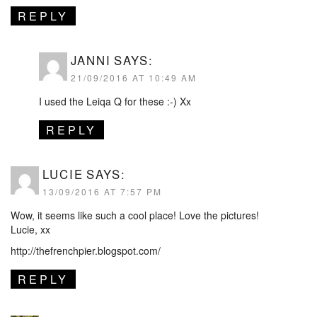
REPLY
JANNI
SAYS:
21/09/2016 AT 10:49 AM
I used the Leiqa Q for these :-) Xx
REPLY
LUCIE
SAYS:
13/09/2016 AT 7:57 PM
Wow, it seems like such a cool place! Love the pictures!
Lucie, xx
http://thefrenchpier.blogspot.com/
REPLY