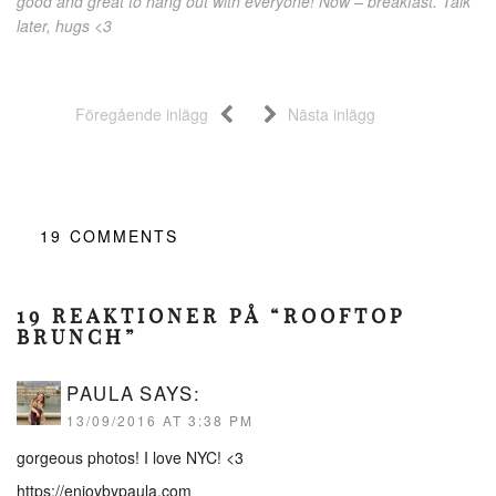
good and great to hang out with everyone! Now – breakfast. Talk
later, hugs <3
Föregående inlägg
Nästa inlägg
19
COMMENTS
19 REAKTIONER PÅ “ROOFTOP
BRUNCH”
PAULA
SAYS:
13/09/2016 AT 3:38 PM
gorgeous photos! I love NYC! <3
https://enjoybypaula.com