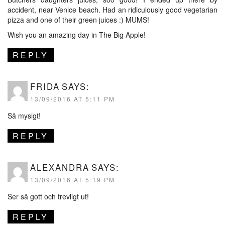
accident, near Venice beach. Had an ridiculously good vegetarian
pizza and one of their green juices :) MUMS!
Wish you an amazing day in The Big Apple!
REPLY
FRIDA
SAYS:
13/09/2016 AT 5:11 PM
Så mysigt!
REPLY
ALEXANDRA
SAYS:
13/09/2016 AT 5:19 PM
Ser så gott och trevligt ut!
REPLY