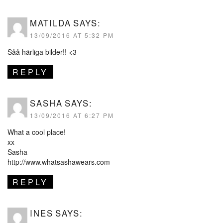
MATILDA
SAYS:
13/09/2016 AT 5:32 PM
Såå härliga bilder!! <3
REPLY
SASHA
SAYS:
13/09/2016 AT 6:27 PM
What a cool place!
xx
Sasha
http://www.whatsashawears.com
REPLY
INES
SAYS: