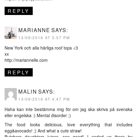
REPLY
MARIANNE
SAYS:
13/09/2016 AT 3:57 PM
New York och alla härliga roof tops <3
xx
http://mariannelle.com
REPLY
MALIN
SAYS:
13/09/2016 AT 4:47 PM
Haha kan inte bestämma mig för om jag ska skriva på svenska
eller engelska :) Mental disorder ;)
The food looks delicious, love everything that includes
egg&avocado! ;) And what a cute straw!
Butchers daughters juices, soo good! I ended up there by