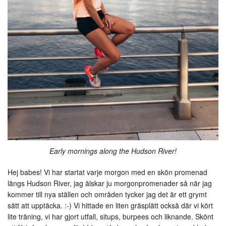
Early mornings along the Hudson River!
Hej babes! Vi har startat varje morgon med en skön promenad
längs Hudson River, jag älskar ju morgonpromenader så när jag
kommer till nya ställen och områden tycker jag det är ett grymt
sätt att upptäcka. :-) Vi hittade en liten gräsplätt också där vi kört
lite träning, vi har gjort utfall, situps, burpees och liknande. Skönt