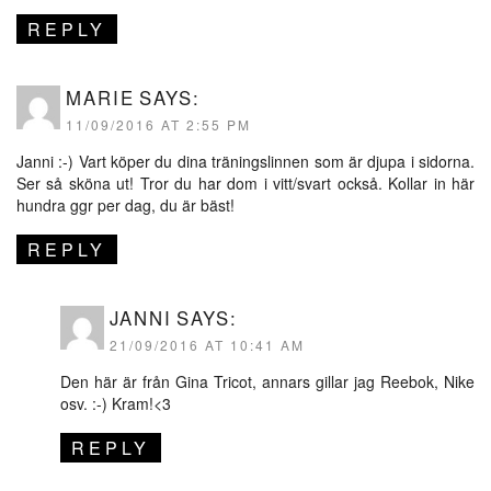
REPLY
MARIE
SAYS:
11/09/2016 AT 2:55 PM
Janni :-) Vart köper du dina träningslinnen som är djupa i sidorna.
Ser så sköna ut! Tror du har dom i vitt/svart också. Kollar in här
hundra ggr per dag, du är bäst!
REPLY
JANNI
SAYS:
21/09/2016 AT 10:41 AM
Den här är från Gina Tricot, annars gillar jag Reebok, Nike
osv. :-) Kram!<3
REPLY