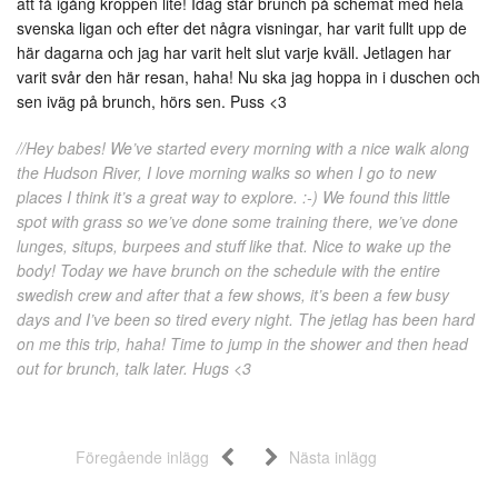
att få igång kroppen lite! Idag står brunch på schemat med hela
svenska ligan och efter det några visningar, har varit fullt upp de
här dagarna och jag har varit helt slut varje kväll. Jetlagen har
varit svår den här resan, haha! Nu ska jag hoppa in i duschen och
sen iväg på brunch, hörs sen. Puss <3
//Hey babes! We’ve started every morning with a nice walk along
the Hudson River, I love morning walks so when I go to new
places I think it’s a great way to explore. :-) We found this little
spot with grass so we’ve done some training there, we’ve done
lunges, situps, burpees and stuff like that. Nice to wake up the
body! Today we have brunch on the schedule with the entire
swedish crew and after that a few shows, it’s been a few busy
days and I’ve been so tired every night. The jetlag has been hard
on me this trip, haha! Time to jump in the shower and then head
out for brunch, talk later. Hugs <3
Föregående inlägg
Nästa inlägg