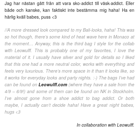
Jag har nästan gått från att vara sko-addict till väsk-addict. Eller
både och kanske, kan faktiskt inte bestämma mig haha! Ha en
härlig kväll babes, puss <3
//A more dressed look compared to my Bali-looks, haha! This was
so hot though, there’s some kind of heat wave here in Monaco at
the moment… Anyway, this is the third bag I style for the collab
with Leowulff. This is probably one of my favorites, I love the
material of it. I usually have silver and gold for details so I liked
that this one had a more neutral color, works with everything and
feels very luxurious. There’s more space in it than it looks like, so
it works for everyday looks and party nights. :-) The bags I’ve had
can be found on
Leowulff.com
(where they have a sale from the
4/9 – 6/9!) and some of them can be found on NK in Stockholm.
I’ve almost gone from a shoe addict to bag addict. Or both
maybe, I actually can’t decide haha! Have a great night babes,
hugs <3
In collaboration with Leowulff.