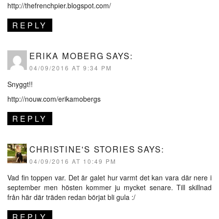
http://thefrenchpier.blogspot.com/
REPLY
ERIKA MOBERG
SAYS:
04/09/2016 AT 9:34 PM
Snyggt!!
http://nouw.com/erikamobergs
REPLY
CHRISTINE'S STORIES
SAYS:
04/09/2016 AT 10:49 PM
Vad fin toppen var. Det är galet hur varmt det kan vara där nere i
september men hösten kommer ju mycket senare. Till skillnad
från här där träden redan börjat bli gula :/
REPLY