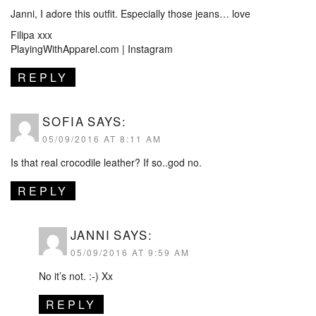
Janni, I adore this outfit. Especially those jeans… love
Filipa xxx
PlayingWithApparel.com
|
Instagram
REPLY
SOFIA
SAYS:
05/09/2016 AT 8:11 AM
Is that real crocodile leather? If so..god no.
REPLY
JANNI
SAYS:
05/09/2016 AT 9:59 AM
No it’s not. :-) Xx
REPLY