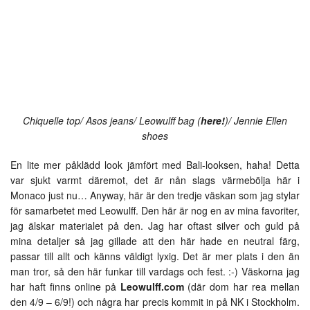
Chiquelle top/ Asos jeans/ Leowulff bag (
here!
)/ Jennie Ellen
shoes
En lite mer påklädd look jämfört med Bali-looksen, haha! Detta
var sjukt varmt däremot, det är nån slags värmebölja här i
Monaco just nu… Anyway, här är den tredje väskan som jag stylar
för samarbetet med Leowulff. Den här är nog en av mina favoriter,
jag älskar materialet på den. Jag har oftast silver och guld på
mina detaljer så jag gillade att den här hade en neutral färg,
passar till allt och känns väldigt lyxig. Det är mer plats i den än
man tror, så den här funkar till vardags och fest. :-) Väskorna jag
har haft finns online på
Leowulff.com
(där dom har rea mellan
den 4/9 – 6/9!) och några har precis kommit in på NK i Stockholm.