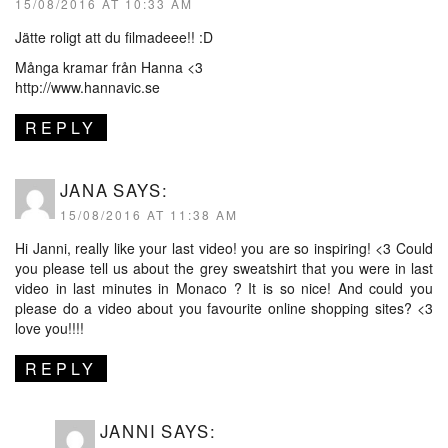
15/08/2016 AT 10:33 AM
Jätte roligt att du filmadeee!! :D
Många kramar från Hanna <3
http://www.hannavic.se
REPLY
JANA
SAYS:
15/08/2016 AT 11:38 AM
Hi Janni, really like your last video! you are so inspiring! <3 Could
you please tell us about the grey sweatshirt that you were in last
video in last minutes in Monaco ? It is so nice! And could you
please do a video about you favourite online shopping sites? <3
love you!!!!
REPLY
JANNI
SAYS: