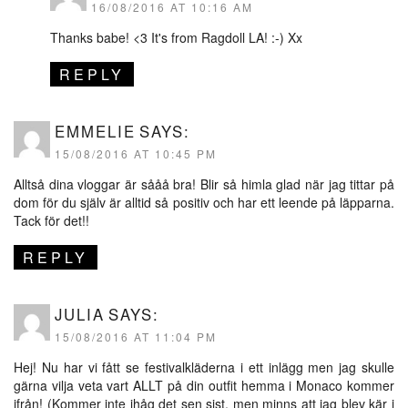
16/08/2016 AT 10:16 AM
Thanks babe! <3 It's from Ragdoll LA! :-) Xx
REPLY
EMMELIE
SAYS:
15/08/2016 AT 10:45 PM
Alltså dina vloggar är sååå bra! Blir så himla glad när jag tittar på
dom för du själv är alltid så positiv och har ett leende på läpparna.
Tack för det!!
REPLY
JULIA
SAYS:
15/08/2016 AT 11:04 PM
Hej! Nu har vi fått se festivalkläderna i ett inlägg men jag skulle
gärna vilja veta vart ALLT på din outfit hemma i Monaco kommer
ifrån! (Kommer inte ihåg det sen sist, men minns att jag blev kär i