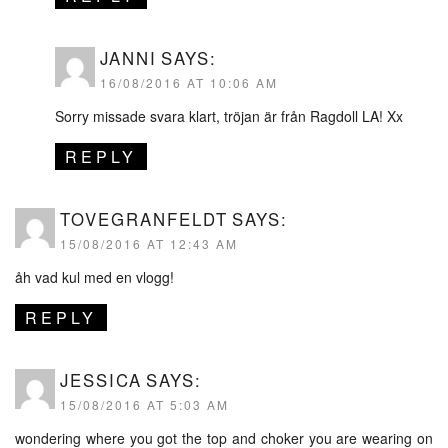
JANNI
SAYS:
16/08/2016 AT 10:06 AM
Sorry missade svara klart, tröjan är från Ragdoll LA! Xx
REPLY
TOVEGRANFELDT
SAYS:
15/08/2016 AT 12:43 AM
åh vad kul med en vlogg!
REPLY
JESSICA
SAYS:
15/08/2016 AT 5:03 AM
wondering where you got the top and choker you are wearing on