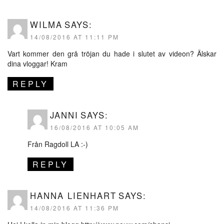
WILMA
SAYS:
14/08/2016 AT 11:11 PM
Vart kommer den grå tröjan du hade i slutet av videon? Älskar
dina vloggar! Kram
REPLY
JANNI
SAYS:
16/08/2016 AT 10:05 AM
Från Ragdoll LA :-)
REPLY
HANNA LIENHART
SAYS:
14/08/2016 AT 11:36 PM