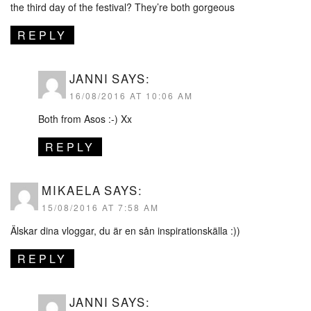
the third day of the festival? They’re both gorgeous
REPLY
JANNI
SAYS:
16/08/2016 AT 10:06 AM
Both from Asos :-) Xx
REPLY
MIKAELA
SAYS:
15/08/2016 AT 7:58 AM
Älskar dina vloggar, du är en sån inspirationskälla :))
REPLY
JANNI
SAYS: