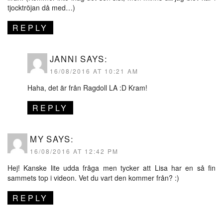
tjocktröjan då med…)
REPLY
JANNI
SAYS:
16/08/2016 AT 10:21 AM
Haha, det är från Ragdoll LA :D Kram!
REPLY
MY
SAYS:
16/08/2016 AT 12:42 PM
Hej! Kanske lite udda fråga men tycker att Lisa har en så fin
sammets top i videon. Vet du vart den kommer från? :)
REPLY