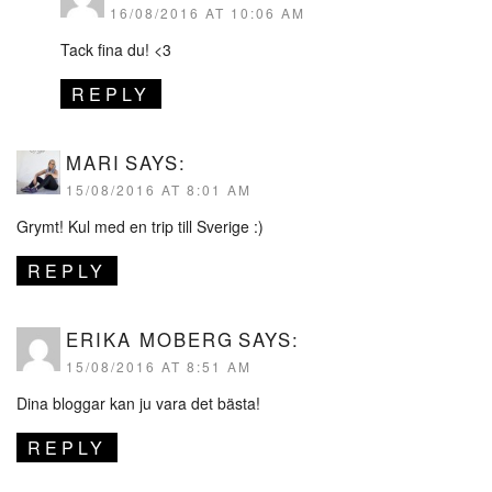
16/08/2016 AT 10:06 AM
Tack fina du! <3
REPLY
MARI
SAYS:
15/08/2016 AT 8:01 AM
Grymt! Kul med en trip till Sverige :)
REPLY
ERIKA MOBERG
SAYS:
15/08/2016 AT 8:51 AM
Dina bloggar kan ju vara det bästa!
REPLY