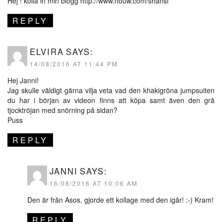
Hej ! kolla in min blogg
http://www.nouw.com/shansi
REPLY
ELVIRA
SAYS:
14/08/2016 AT 11:44 PM
Hej Janni!
Jag skulle väldigt gärna vilja veta vad den khakigröna jumpsuiten
du har i början av videon finns att köpa samt även den grå
tjocktröjan med snörning på sidan?
Puss
REPLY
JANNI
SAYS:
16/08/2016 AT 10:06 AM
Den är från Asos, gjorde ett kollage med den igår! :-) Kram!
REPLY