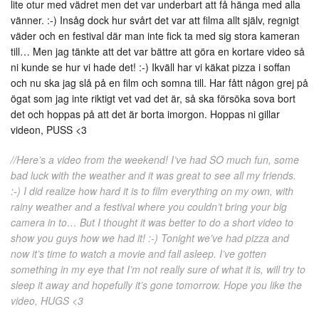
lite otur med vädret men det var underbart att få hänga med alla
vänner. :-) Insåg dock hur svårt det var att filma allt själv, regnigt
väder och en festival där man inte fick ta med sig stora kameran
till… Men jag tänkte att det var bättre att göra en kortare video så
ni kunde se hur vi hade det! :-) Ikväll har vi käkat pizza i soffan
och nu ska jag slå på en film och somna till. Har fått någon grej på
ögat som jag inte riktigt vet vad det är, så ska försöka sova bort
det och hoppas på att det är borta imorgon. Hoppas ni gillar
videon, PUSS <3
//Here’s a video from the weekend! I’ve had SO much fun, some
bad luck with the weather and it was great to see all my friends.
:-) I did realize how hard it is to film everything on my own, with
rainy weather and a festival where you couldn’t bring your big
camera in to… But I thought it was better to do a short video to
show you guys how we had it! :-) Tonight we’ve had pizza and
now it’s time to watch a movie and fall asleep. I’ve gotten
something in my eye that I’m not really sure of what it is, will try to
sleep it away and hopefully it’s gone tomorrow. Hope you like the
video, HUGS <3