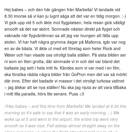
Hej babes – och den här gången från Marbella! Vi landade vid
8.30 imorse så vi kan ju lugnt säga att det var en tidig morgon. ;-)
Vi gick upp vid 5 och åkte mot flygplatsen, hela resan gick väldigt
smooth så det var skönt. Somnade nästan direkt på flyget och
vaknade när flygvärdinnan sa att jag var tvungen att fälla upp
stolen. Vi har haft några grymma dagar på Mallorca, igår var nog
en av de bästa. Vi åkte ut med ett företag som heter Rock and
Water och han visade oss otroligt balla ställen. På sista bilden ser
ni som en liten grotta, där simmade vi in och det var bland det
ballaste jag sett i hela mitt liv. Kändes som vi var med i en film,
ska försöka rädda några bilder från GoPron men det var så mörkt
där inne. Efter det badade vi massor i det otroligt turkosa vattnet
– jag älskar att se nya ställen! Nu ska jag njuta av att vara tillbaka
i mitt lilla paradis, hörs lite senare. Puss <3
//Hey babes – and this time from Marbella! We landed at 8.30 this
morning so it’s safe to say that it was an early morning. ;-) We
woke up at 5 and went to the airport, the entire trip went very
smooth so it was nice. Fell asleep almost straight away on the