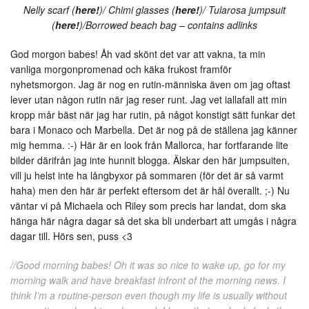
Nelly scarf (
here!
)/ Chimi glasses (
here!
)/ Tularosa jumpsuit
(
here!
)/Borrowed beach bag – contains adlinks
God morgon babes! Åh vad skönt det var att vakna, ta min
vanliga morgonpromenad och käka frukost framför
nyhetsmorgon. Jag är nog en rutin-människa även om jag oftast
lever utan någon rutin när jag reser runt. Jag vet iallafall att min
kropp mår bäst när jag har rutin, på något konstigt sätt funkar det
bara i Monaco och Marbella. Det är nog på de ställena jag känner
mig hemma. :-) Här är en look från Mallorca, har fortfarande lite
bilder därifrån jag inte hunnit blogga. Älskar den här jumpsuiten,
vill ju helst inte ha långbyxor på sommaren (för det är så varmt
haha) men den här är perfekt eftersom det är hål överallt. ;-) Nu
väntar vi på Michaela och Riley som precis har landat, dom ska
hänga här några dagar så det ska bli underbart att umgås i några
dagar till. Hörs sen, puss <3
//Good morning babes! Oh it was so nice to wake up, go for my
morning walk and have breakfast infront of the morning news. I
think I’m a routine-person even though my life is usually without