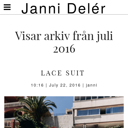
Janni Delér
Visa/göm
meny
Visar arkiv från juli
2016
LACE SUIT
10:16 |
July 22, 2016
| janni