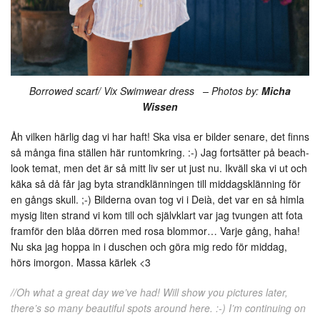
Borrowed scarf/ Vix Swimwear dress – Photos by:
Micha
Wissen
Åh vilken härlig dag vi har haft! Ska visa er bilder senare, det finns
så många fina ställen här runtomkring. :-) Jag fortsätter på beach-
look temat, men det är så mitt liv ser ut just nu. Ikväll ska vi ut och
käka så då får jag byta strandklänningen till middagsklänning för
en gångs skull. ;-) Bilderna ovan tog vi i Deià, det var en så himla
mysig liten strand vi kom till och självklart var jag tvungen att fota
framför den blåa dörren med rosa blommor… Varje gång, haha!
Nu ska jag hoppa in i duschen och göra mig redo för middag,
hörs imorgon. Massa kärlek <3
//Oh what a great day we’ve had! Will show you pictures later,
there’s so many beautiful spots around here. :-) I’m continuing on