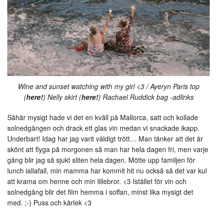
Wine and sunset watching with my girl <3 / Ayeryn Paris top
(
here!
) Nelly skirt (
here!
) Rachael Ruddick bag -adlinks
Såhär mysigt hade vi det en kväll på Mallorca, satt och kollade
solnedgången och drack ett glas vin medan vi snackade ikapp.
Underbart! Idag har jag varit väldigt trött… Man tänker att det är
skönt att flyga på morgonen så man har hela dagen fri, men varje
gång blir jag så sjukt sliten hela dagen. Mötte upp familjen för
lunch iallafall, min mamma har kommit hit nu också så det var kul
att krama om henne och min lillebror. <3 Istället för vin och
solnedgång blir det film hemma i soffan, minst lika mysigt det
med. ;-) Puss och kärlek <3