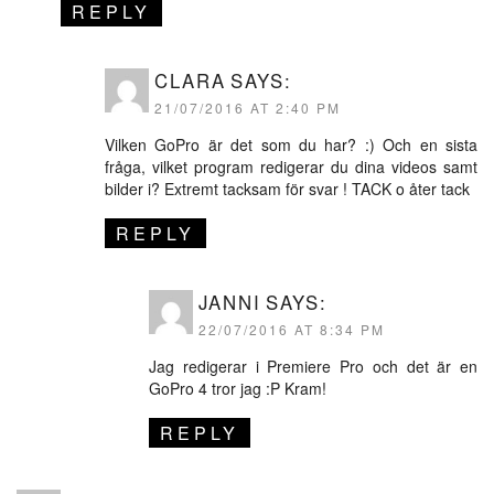
REPLY
CLARA
SAYS:
21/07/2016 AT 2:40 PM
Vilken GoPro är det som du har? :) Och en sista
fråga, vilket program redigerar du dina videos samt
bilder i? Extremt tacksam för svar ! TACK o åter tack
REPLY
JANNI
SAYS:
22/07/2016 AT 8:34 PM
Jag redigerar i Premiere Pro och det är en
GoPro 4 tror jag :P Kram!
REPLY