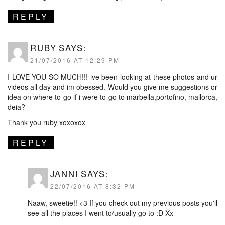
REPLY
RUBY
SAYS:
21/07/2016 AT 12:29 PM
I LOVE YOU SO MUCH!!! ive been looking at these photos and ur
videos all day and im obessed. Would you give me suggestions or
idea on where to go if i were to go to marbella,portofino, mallorca,
deia?
Thank you ruby xoxoxox
REPLY
JANNI
SAYS:
22/07/2016 AT 8:32 PM
Naaw, sweetie!! <3 If you check out my previous posts you'll
see all the places I went to/usually go to :D Xx