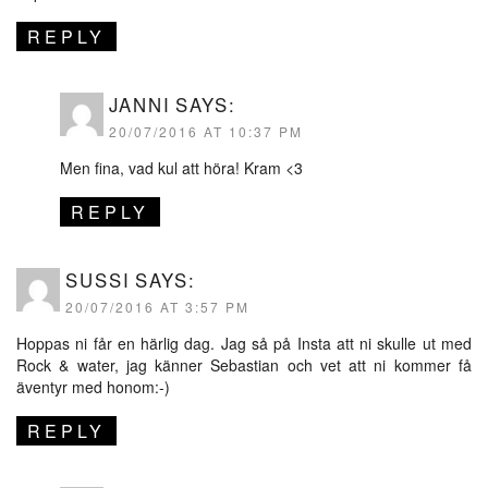
REPLY
JANNI
SAYS:
20/07/2016 AT 10:37 PM
Men fina, vad kul att höra! Kram <3
REPLY
SUSSI
SAYS:
20/07/2016 AT 3:57 PM
Hoppas ni får en härlig dag. Jag så på Insta att ni skulle ut med
Rock & water, jag känner Sebastian och vet att ni kommer få
äventyr med honom:-)
REPLY