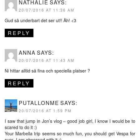
NATHALIE
SAYS:
20/07/2016 AT 11:36 AM
Gud så underbart det ser ut!! Åh! <3
REPLY
ANNA
SAYS:
20/07/2016 AT 11:43 AM
Ni hittar alltid så fina och speciella platser ?
REPLY
PUTALLONME
SAYS:
20/07/2016 AT 1:59 PM
I saw that jump in Jon’s vlog – good job girl, I know I would be to
scared to do it :)
Your Marbella trip seems so much fun, you should get Vespa for
sure, I am obsessed with it :)