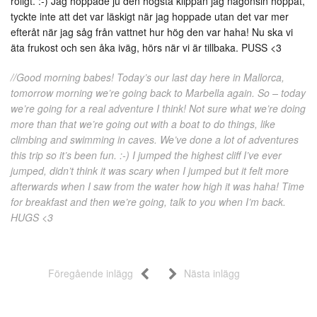
roligt. :-) Jag hoppade ju den högsta klippan jag någonsin hoppat,
tyckte inte att det var läskigt när jag hoppade utan det var mer
efteråt när jag såg från vattnet hur hög den var haha! Nu ska vi
äta frukost och sen åka iväg, hörs när vi är tillbaka. PUSS <3
//Good morning babes! Today’s our last day here in Mallorca,
tomorrow morning we’re going back to Marbella again. So – today
we’re going for a real adventure I think! Not sure what we’re doing
more than that we’re going out with a boat to do things, like
climbing and swimming in caves. We’ve done a lot of adventures
this trip so it’s been fun. :-) I jumped the highest cliff I’ve ever
jumped, didn’t think it was scary when I jumped but it felt more
afterwards when I saw from the water how high it was haha! Time
for breakfast and then we’re going, talk to you when I’m back.
HUGS <3
Föregående inlägg
Nästa inlägg