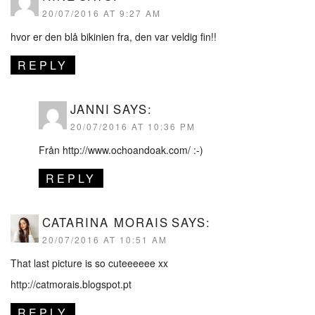
20/07/2016 AT 9:27 AM
hvor er den blå bikinien fra, den var veldig fin!!
REPLY
JANNI
SAYS:
20/07/2016 AT 10:36 PM
Från
http://www.ochoandoak.com/
:-)
REPLY
CATARINA MORAIS
SAYS:
20/07/2016 AT 10:51 AM
That last picture is so cuteeeeee xx
http://catmorais.blogspot.pt
REPLY