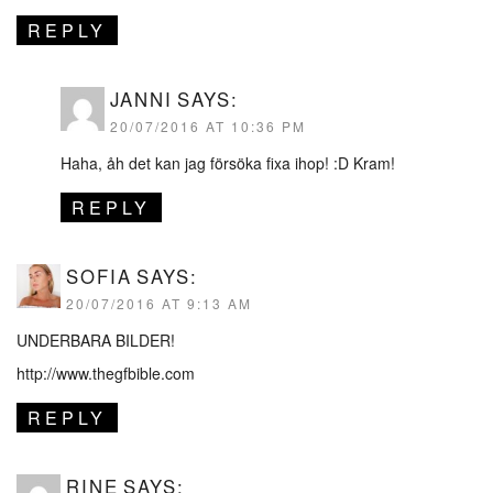
REPLY
JANNI
SAYS:
20/07/2016 AT 10:36 PM
Haha, åh det kan jag försöka fixa ihop! :D Kram!
REPLY
SOFIA
SAYS:
20/07/2016 AT 9:13 AM
UNDERBARA BILDER!
http://www.thegfbible.com
REPLY
RINE
SAYS: