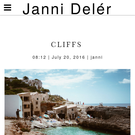
Janni Delér
Visa/göm
meny
CLIFFS
08:12 | July 20, 2016 | janni