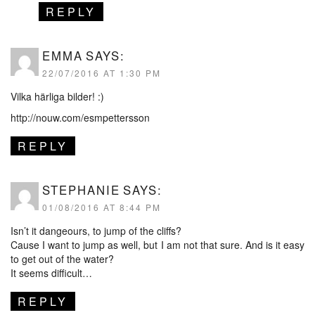
REPLY
EMMA
SAYS:
22/07/2016 AT 1:30 PM
Vilka härliga bilder! :)
http://nouw.com/esmpettersson
REPLY
STEPHANIE
SAYS:
01/08/2016 AT 8:44 PM
Isn’t it dangeours, to jump of the cliffs?
Cause I want to jump as well, but I am not that sure. And is it easy
to get out of the water?
It seems difficult…
REPLY