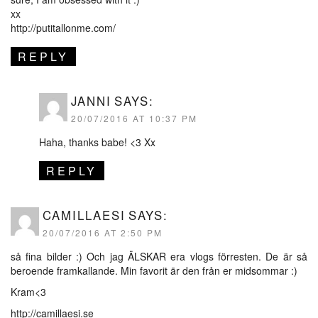
xx
http://putitallonme.com/
REPLY
JANNI
SAYS:
20/07/2016 AT 10:37 PM
Haha, thanks babe! <3 Xx
REPLY
CAMILLAESI
SAYS:
20/07/2016 AT 2:50 PM
så fina bilder :) Och jag ÄLSKAR era vlogs förresten. De är så
beroende framkallande. Min favorit är den från er midsommar :)
Kram<3
http://camillaesi.se