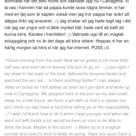
somnade när det blev mörkt och vaknade upp nu i Cartagena. Vi
la oss i hamnen här så pappa kunde sova några timmar, vi har
med en tjej som är kapten också men jag tror pappa har svårt att
släppa ifrån sig ansvaret. ;-) Jag önskar att jag hade tagit tag i det
när jag var yngre och vi åkte mycket båt, hade varit så ballt att
kunna köra. Kanske i framtiden! :-) Vaknade upp till en magisk
soluppgång och nu är det dags att köra vidare. Hoppas ni har en
härlig morgon så hörs vi när jag har internet. PUSS <3
//Good morning from the boat! Now we’ve gotten a bit more than
half way and soon we’re leaving this port to go on. :-) Last night I
lay down in the back of the boat, listened to documentaries and
watched the sun set… Is there anything better? I can always
sleep on boats so I fell asleep as soon as it got dark and woke up
now in Cartagena. We stopped here in the port so my dad could
sleep for a few hours, we have a girl with us that’s a captain too
but I think my dad have a hard time letting go of the responsibility.
;-) I wish I’d learnt how to do it when I was younger and when we
went out with boats a lot, would’ve been so cool to be able to
drive the boat. Maybe in the future! :-) Woke up to a magical
sunrise and now it’s time to keep on going. Hope you guys have a