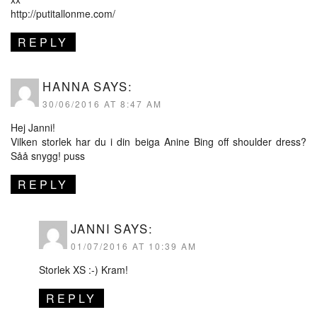
http://putitallonme.com/
REPLY
HANNA
SAYS:
30/06/2016 AT 8:47 AM
Hej Janni!
Vilken storlek har du i din beiga Anine Bing off shoulder dress?
Såå snygg! puss
REPLY
JANNI
SAYS:
01/07/2016 AT 10:39 AM
Storlek XS :-) Kram!
REPLY