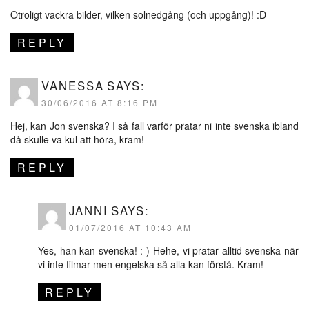
Otroligt vackra bilder, vilken solnedgång (och uppgång)! :D
REPLY
VANESSA
SAYS:
30/06/2016 AT 8:16 PM
Hej, kan Jon svenska? I så fall varför pratar ni inte svenska ibland
då skulle va kul att höra, kram!
REPLY
JANNI
SAYS:
01/07/2016 AT 10:43 AM
Yes, han kan svenska! :-) Hehe, vi pratar alltid svenska när
vi inte filmar men engelska så alla kan förstå. Kram!
REPLY