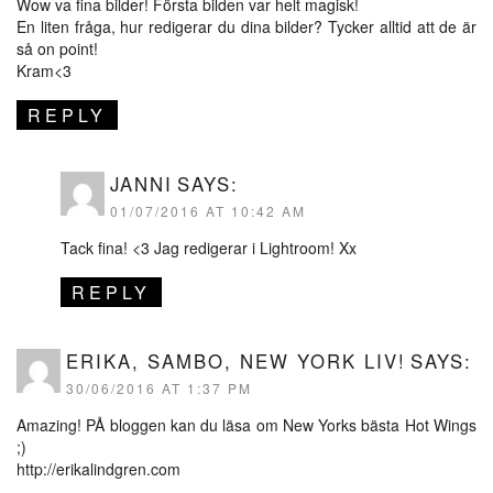
Wow va fina bilder! Första bilden var helt magisk!
En liten fråga, hur redigerar du dina bilder? Tycker alltid att de är
så on point!
Kram<3
REPLY
JANNI
SAYS:
01/07/2016 AT 10:42 AM
Tack fina! <3 Jag redigerar i Lightroom! Xx
REPLY
ERIKA, SAMBO, NEW YORK LIV!
SAYS:
30/06/2016 AT 1:37 PM
Amazing! PÅ bloggen kan du läsa om New Yorks bästa Hot Wings
;)
http://erikalindgren.com