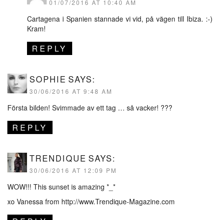
01/07/2016 AT 10:40 AM
Cartagena i Spanien stannade vi vid, på vägen till Ibiza. :-)
Kram!
REPLY
SOPHIE
SAYS:
30/06/2016 AT 9:48 AM
Första bilden! Svimmade av ett tag … så vacker! ???
REPLY
TRENDIQUE
SAYS:
30/06/2016 AT 12:09 PM
WOW!!! This sunset is amazing *_*
xo Vanessa from
http://www.Trendique-Magazine.com