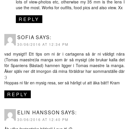
lots of view-photos etc, otherwise my 35 mm is the lens I
use the most. Works for outfits, food pics and also view. Xx
REPLY
SOFIA
SAYS:
30/06/2016 AT 12:34 PM
vad mysigt!! Ett tips om ni är i cartagena så är ni väldigt nära
(Tomas maestre)la manga som är så mysigt (de brukar kalla det
för Spaniens Båstad) hamnen ligger i Tomas maestre la manga.
Åker själv ner dit imorgon då mina föräldrar har sommarställe där
:)
Hoppas ni får en mysig resa, ser så härligt ut att åka båt!! Kram
REPLY
ELIN HANSSON
SAYS:
30/06/2016 AT 12:40 PM
Åh vilka fantastiska bilder!! Love it! :D