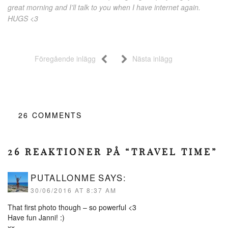
great morning and I’ll talk to you when I have internet again.
HUGS <3
Föregående inlägg
Nästa inlägg
26
COMMENTS
26 REAKTIONER PÅ “TRAVEL TIME”
PUTALLONME
SAYS:
30/06/2016 AT 8:37 AM
That first photo though – so powerful <3
Have fun Janni! :)
xx