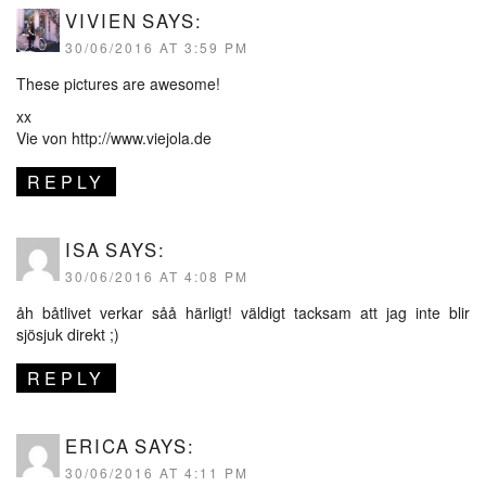
VIVIEN
SAYS:
30/06/2016 AT 3:59 PM
These pictures are awesome!
xx
Vie von
http://www.viejola.de
REPLY
ISA
SAYS:
30/06/2016 AT 4:08 PM
åh båtlivet verkar såå härligt! väldigt tacksam att jag inte blir
sjösjuk direkt ;)
REPLY
ERICA
SAYS:
30/06/2016 AT 4:11 PM