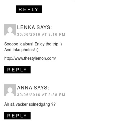
REPLY
LENKA
SAYS:
30/06/2016 AT 3:16 PM
Sooooo jealous! Enjoy the trip :)
And take photos! :)
http://www.thestylemon.com/
REPLY
ANNA
SAYS:
30/06/2016 AT 3:38 PM
Åh så vacker solnedgång ??
REPLY