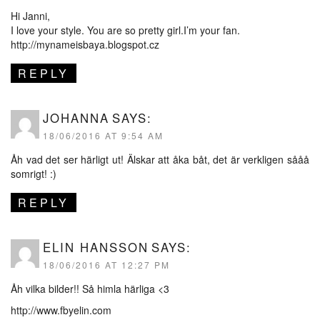
Hi Janni,
I love your style. You are so pretty girl.I’m your fan.
http://mynameisbaya.blogspot.cz
REPLY
JOHANNA
SAYS:
18/06/2016 AT 9:54 AM
Åh vad det ser härligt ut! Älskar att åka båt, det är verkligen sååå
somrigt! :)
REPLY
ELIN HANSSON
SAYS:
18/06/2016 AT 12:27 PM
Åh vilka bilder!! Så himla härliga <3
http://www.fbyelin.com