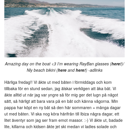
Amazing day on the boat <3 I’m wearing RayBan glasses (
here!
)/
Nly beach bikini (
here
and
here!
) -adlinks
Härliga fredag!! Vi åkte ut med båten i förmiddags och kom
tillbaka för en stund sedan, jag älskar verkligen att åka båt. Vi
åkte alltid ut när jag var yngre så för mig ger det lugn på något
sätt, så härligt att bara vara på en båt och känna vågorna. Min
pappa har köpt en ny båt så den här sommaren = många dagar
ut med båten. Vi ska nog köra härifrån till Ibiza några dagar, ett
litet äventyr som jag ser fram emot massor. :-) Vi åkte ut, badade
lite, killarna och kidsen åkte jet ski medan vi ladies solade och