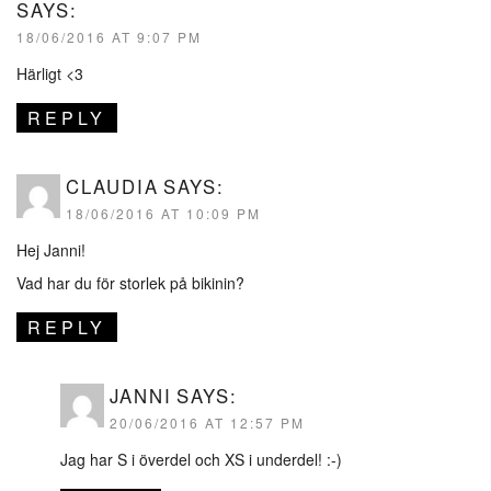
SAYS:
18/06/2016 AT 9:07 PM
Härligt <3
REPLY
CLAUDIA
SAYS:
18/06/2016 AT 10:09 PM
Hej Janni!
Vad har du för storlek på bikinin?
REPLY
JANNI
SAYS:
20/06/2016 AT 12:57 PM
Jag har S i överdel och XS i underdel! :-)