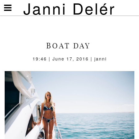
Janni Delér
Visa/göm
meny
BOAT DAY
19:46 | June 17, 2016 | janni