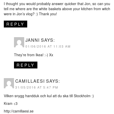
I thought you would probably answer quicker that Jon, so can you
tell me where are the white baskets above your kitchen from witch
were in Jon’s vlog? :) Thank you!
REPLY
JANNI
SAYS:
01/06/2016 AT 11:03 AM
They’re from Ikea! :-) Xx
REPLY
CAMILLAESI
SAYS:
31/05/2016 AT 5:47 PM
Vilken snygg handduk och kul att du ska till Stockholm :)
Kram <3
http://camillaesi.se