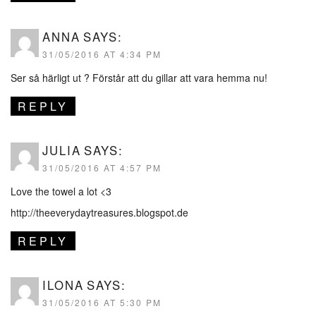
ANNA
SAYS:
31/05/2016 AT 4:34 PM
Ser så härligt ut ? Förstår att du gillar att vara hemma nu!
REPLY
JULIA
SAYS:
31/05/2016 AT 4:57 PM
Love the towel a lot <3
http://theeverydaytreasures.blogspot.de
REPLY
ILONA
SAYS:
31/05/2016 AT 5:30 PM