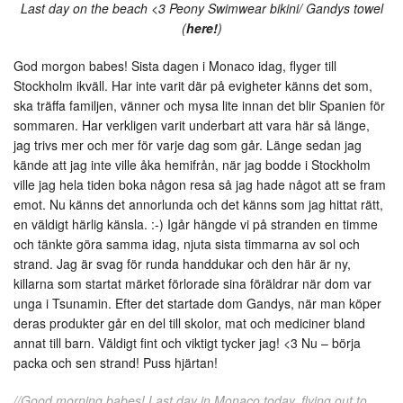
Last day on the beach <3 Peony Swimwear bikini/ Gandys towel
(
here!
)
God morgon babes! Sista dagen i Monaco idag, flyger till
Stockholm ikväll. Har inte varit där på evigheter känns det som,
ska träffa familjen, vänner och mysa lite innan det blir Spanien för
sommaren. Har verkligen varit underbart att vara här så länge,
jag trivs mer och mer för varje dag som går. Länge sedan jag
kände att jag inte ville åka hemifrån, när jag bodde i Stockholm
ville jag hela tiden boka någon resa så jag hade något att se fram
emot. Nu känns det annorlunda och det känns som jag hittat rätt,
en väldigt härlig känsla. :-) Igår hängde vi på stranden en timme
och tänkte göra samma idag, njuta sista timmarna av sol och
strand. Jag är svag för runda handdukar och den här är ny,
killarna som startat märket förlorade sina föräldrar när dom var
unga i Tsunamin. Efter det startade dom Gandys, när man köper
deras produkter går en del till skolor, mat och mediciner bland
annat till barn. Väldigt fint och viktigt tycker jag! <3 Nu – börja
packa och sen strand! Puss hjärtan!
//Good morning babes! Last day in Monaco today, flying out to