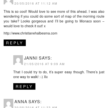
20/05/2016 AT 11:12 AM
This is so cool! Would love to see more of this ahead. I was also
wondering if you could do some sort of map of the morning route
you take? Looks gorgeous and I’ll be going to Monaco soon –
would love to check it out! x
http://www.christianehalbesma.com
REPLY
JANNI
SAYS:
21/05/2016 AT 9:09 AM
That I could try to do, it’s super easy though. There’s just
one way to walk! :-) Xx
REPLY
ANNA
SAYS:
20/05/2016 AT 11:23 AM