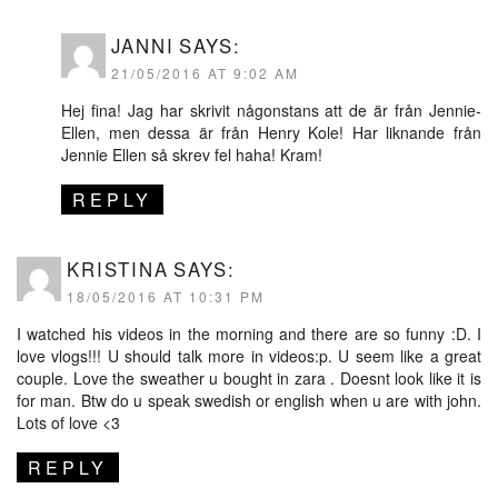
JANNI
SAYS:
21/05/2016 AT 9:02 AM
Hej fina! Jag har skrivit någonstans att de är från Jennie-
Ellen, men dessa är från Henry Kole! Har liknande från
Jennie Ellen så skrev fel haha! Kram!
REPLY
KRISTINA
SAYS:
18/05/2016 AT 10:31 PM
I watched his videos in the morning and there are so funny :D. I
love vlogs!!! U should talk more in videos:p. U seem like a great
couple. Love the sweather u bought in zara . Doesnt look like it is
for man. Btw do u speak swedish or english when u are with john.
Lots of love <3
REPLY