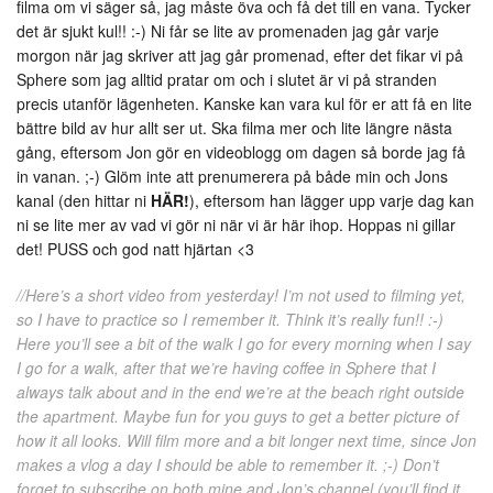
filma om vi säger så, jag måste öva och få det till en vana. Tycker
det är sjukt kul!! :-) Ni får se lite av promenaden jag går varje
morgon när jag skriver att jag går promenad, efter det fikar vi på
Sphere som jag alltid pratar om och i slutet är vi på stranden
precis utanför lägenheten. Kanske kan vara kul för er att få en lite
bättre bild av hur allt ser ut. Ska filma mer och lite längre nästa
gång, eftersom Jon gör en videoblogg om dagen så borde jag få
in vanan. ;-) Glöm inte att prenumerera på både min och Jons
kanal (den hittar ni
HÄR!
), eftersom han lägger upp varje dag kan
ni se lite mer av vad vi gör ni när vi är här ihop. Hoppas ni gillar
det! PUSS och god natt hjärtan <3
//Here’s a short video from yesterday! I’m not used to filming yet,
so I have to practice so I remember it. Think it’s really fun!! :-)
Here you’ll see a bit of the walk I go for every morning when I say
I go for a walk, after that we’re having coffee in Sphere that I
always talk about and in the end we’re at the beach right outside
the apartment. Maybe fun for you guys to get a better picture of
how it all looks. Will film more and a bit longer next time, since Jon
makes a vlog a day I should be able to remember it. ;-) Don’t
forget to subscribe on both mine and Jon’s channel (you’ll find it