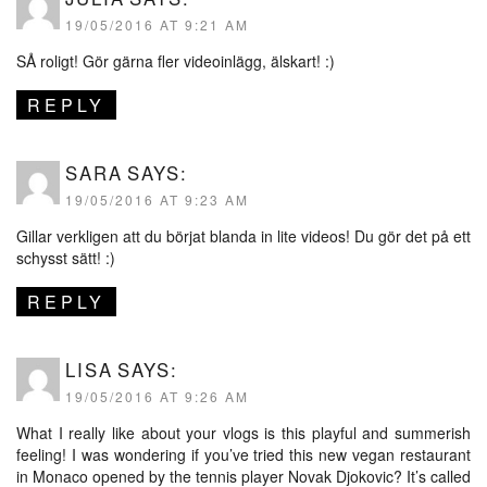
19/05/2016 AT 9:21 AM
SÅ roligt! Gör gärna fler videoinlägg, älskart! :)
REPLY
SARA
SAYS:
19/05/2016 AT 9:23 AM
Gillar verkligen att du börjat blanda in lite videos! Du gör det på ett
schysst sätt! :)
REPLY
LISA
SAYS:
19/05/2016 AT 9:26 AM
What I really like about your vlogs is this playful and summerish
feeling! I was wondering if you’ve tried this new vegan restaurant
in Monaco opened by the tennis player Novak Djokovic? It’s called