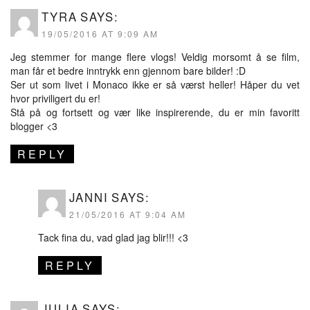
TYRA
SAYS:
19/05/2016 AT 9:09 AM
Jeg stemmer for mange flere vlogs! Veldig morsomt å se film,
man får et bedre inntrykk enn gjennom bare bilder! :D
Ser ut som livet i Monaco ikke er så værst heller! Håper du vet
hvor priviligert du er!
Stå på og fortsett og vær like inspirerende, du er min favoritt
blogger <3
REPLY
JANNI
SAYS:
21/05/2016 AT 9:04 AM
Tack fina du, vad glad jag blir!!! <3
REPLY
JULIA
SAYS: