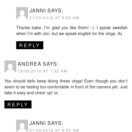
JANNI
SAYS:
21/05/2016 AT 9:03 AM
Thanks babe, I’m glad you like them! :-) I speak swedish
when I’m with Jon, but we speak english for the vlogs. Xx
REPLY
ANDREA
SAYS:
19/05/2016 AT 7:32 AM
You should defo keep doing these vlogs! Even though you don’t
seem to be feeling too comfortable in front of the camera yet. Just
take it easy and cheer up! xx
REPLY
JANNI
SAYS:
21/05/2016 AT 9:03 AM