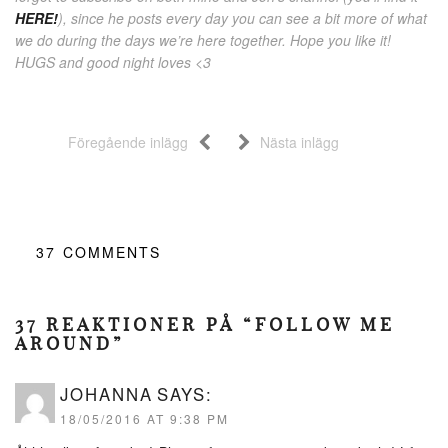
HERE!
), since he posts every day you can see a bit more of what
we do during the days we’re here together. Hope you like it!
HUGS and good night loves <3
Föregående inlägg
Nästa inlägg
37
COMMENTS
37 REAKTIONER PÅ “FOLLOW ME
AROUND”
JOHANNA
SAYS:
18/05/2016 AT 9:38 PM