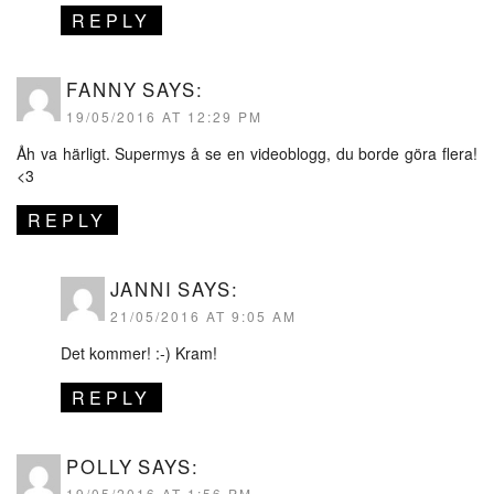
REPLY
FANNY
SAYS:
19/05/2016 AT 12:29 PM
Åh va härligt. Supermys å se en videoblogg, du borde göra flera!
<3
REPLY
JANNI
SAYS:
21/05/2016 AT 9:05 AM
Det kommer! :-) Kram!
REPLY
POLLY
SAYS:
19/05/2016 AT 1:56 PM