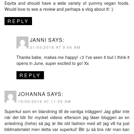
Eqvita and should have a wide variety of yummy vegan foods.
Would love to see a review and perhaps a vlog about it! :)
REPLY
JANNI
SAYS:
21/05/2016 AT 9:04 AM
Thanks babe, makes me happy! <3 I've seen it but I think it
opens in June, super excited to go! Xx
REPLY
JOHANNA
SAYS:
19/05/2016 AT 11:05 AM
Superkul som en blandning till de vanliga inläggen! Jag gillar inte
när det blir för mycket videos eftersom jag läser bloggen av en
anledning (hehe) så jag är lite old fashion med att jag vill ha just
bildmaterialet men detta var superkul! Blir ju så bra när man kan