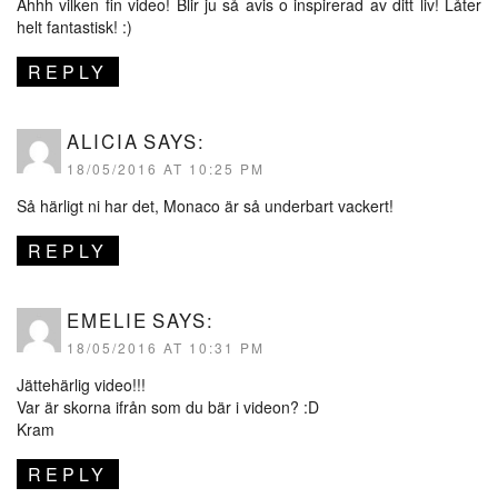
Åhhh vilken fin video! Blir ju så avis o inspirerad av ditt liv! Låter
helt fantastisk! :)
REPLY
ALICIA
SAYS:
18/05/2016 AT 10:25 PM
Så härligt ni har det, Monaco är så underbart vackert!
REPLY
EMELIE
SAYS:
18/05/2016 AT 10:31 PM
Jättehärlig video!!!
Var är skorna ifrån som du bär i videon? :D
Kram
REPLY