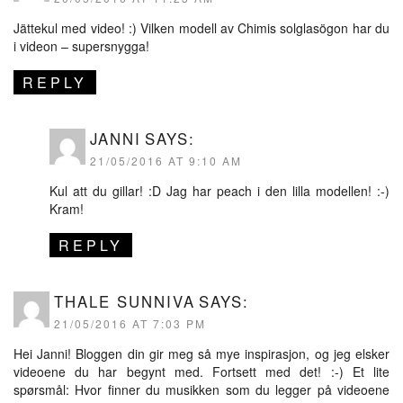
Jättekul med video! :) Vilken modell av Chimis solglasögon har du
i videon – supersnygga!
REPLY
JANNI
SAYS:
21/05/2016 AT 9:10 AM
Kul att du gillar! :D Jag har peach i den lilla modellen! :-)
Kram!
REPLY
THALE SUNNIVA
SAYS:
21/05/2016 AT 7:03 PM
Hei Janni! Bloggen din gir meg så mye inspirasjon, og jeg elsker
videoene du har begynt med. Fortsett med det! :-) Et lite
spørsmål: Hvor finner du musikken som du legger på videoene