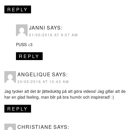
REPLY
JANNI
SAYS:
21/05/2016 AT 9:07 AM
PUSS <3
REPLY
ANGELIQUE
SAYS:
20/05/2016 AT 10:43 AM
Jag tycker att det är jätteduktig på att göra videos! Jag gillar att de
har en glad feeling, man blir på bra humör och inspirerad! :)
REPLY
CHRISTIANE
SAYS: