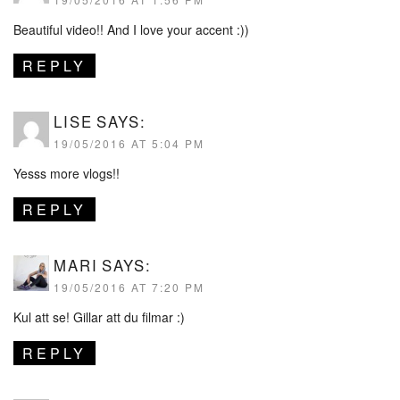
Beautiful video!! And I love your accent :))
REPLY
LISE
SAYS:
19/05/2016 AT 5:04 PM
Yesss more vlogs!!
REPLY
MARI
SAYS:
19/05/2016 AT 7:20 PM
Kul att se! Gillar att du filmar :)
REPLY