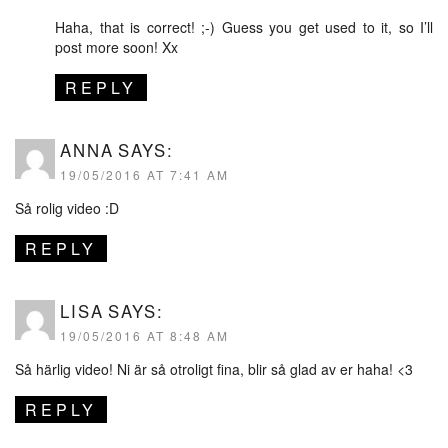
Haha, that is correct! ;-) Guess you get used to it, so I’ll
post more soon! Xx
REPLY
ANNA
SAYS:
19/05/2016 AT 7:41 AM
Så rolig video :D
REPLY
LISA
SAYS:
19/05/2016 AT 8:48 AM
Så härlig video! Ni är så otroligt fina, blir så glad av er haha! <3
REPLY