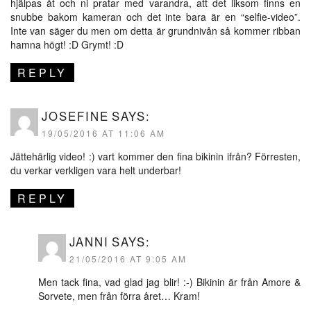
hjälpas åt och ni pratar med varandra, att det liksom finns en
snubbe bakom kameran och det inte bara är en “selfie-video”.
Inte van säger du men om detta är grundnivån så kommer ribban
hamna högt! :D Grymt! :D
REPLY
JOSEFINE
SAYS:
19/05/2016 AT 11:06 AM
Jättehärlig video! :) vart kommer den fina bikinin ifrån? Förresten,
du verkar verkligen vara helt underbar!
REPLY
JANNI
SAYS:
21/05/2016 AT 9:05 AM
Men tack fina, vad glad jag blir! :-) Bikinin är från Amore &
Sorvete, men från förra året… Kram!