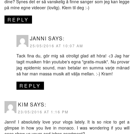
dine? Synes det er så vanskelig å finne sanger som jeg kan legge
på mine egne videoer (lovlig). Klem til deg :-)
REPLY
JANNI
SAYS:
25/05/2016 AT 10:07 AM
Tack fina du, gör mig så otroligt glad att höra! <3 Jag har
tagit musiken från youtube's egna "gratis-musik". Nu provar
jag epidemic sound, man betalar en summa varje månad
så har man massa musik att välja mellan. :-) Kram!
REPLY
KIM
SAYS:
23/05/2016 AT 1:16 PM
Janni! I absolutely love your vlogs lately. It is so nice to get a
glimpse in how you live in monaco. I was wondering if you will
once show us yours and johns apartment?