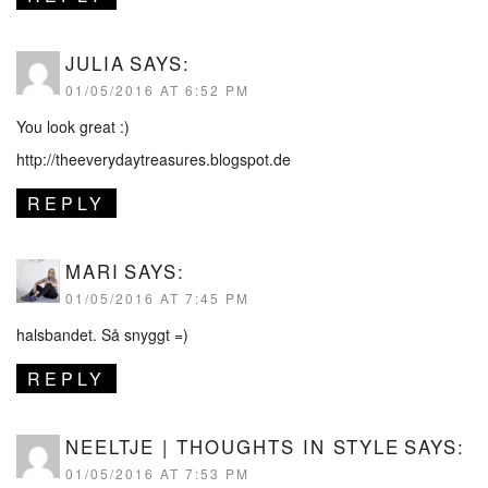
JULIA
SAYS:
01/05/2016 AT 6:52 PM
You look great :)
http://theeverydaytreasures.blogspot.de
REPLY
MARI
SAYS:
01/05/2016 AT 7:45 PM
halsbandet. Så snyggt =)
REPLY
NEELTJE | THOUGHTS IN STYLE
SAYS:
01/05/2016 AT 7:53 PM