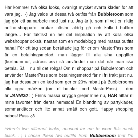
Här kommer två olika looks, ovanligt mycket svarta kläder för att
vara jag. :-) Jag valde ut dessa två outfits från
Bubbleroom
som
jag gör ett samarbete med just nu. Jag är ju som ni vet en riktig
online-shoppare, brukar nästan aldrig gå och kolla i butiker
längre… Får faktiskt en hel del inspiration av att kolla olika
webshoppar också, nästan som en modeblogg med massa outfits
haha! För ett tag sedan berättade jag för er om MasterPass som
är en betalningsmetod, man lägger till alla sina uppgifter
(kortnummer, adress osv) så använder man det när man ska
betala. Så – nu till det roliga! Om ni shoppar på Bubbleroom och
använder MasterPass som betalningsmetod får ni fri frakt just nu,
jag har dessutom en kod som ger er 20% rabatt på Bubblerooms
alla egna märken (om ni betalar med MasterPass) – den
är
JANNI20
:-) Finns massa snygga grejer inne nu,
HÄR
hittar ni
mina favoriter från deras hemsida! En blandning av partykläder,
sommarkläder och lite annat smått och gott. Happy shopping
babes! Puss <3
//Here’s two different looks, unusual for me to wear this much
black. :-) I chose these two outfits from
Bubbleroom
that I’m