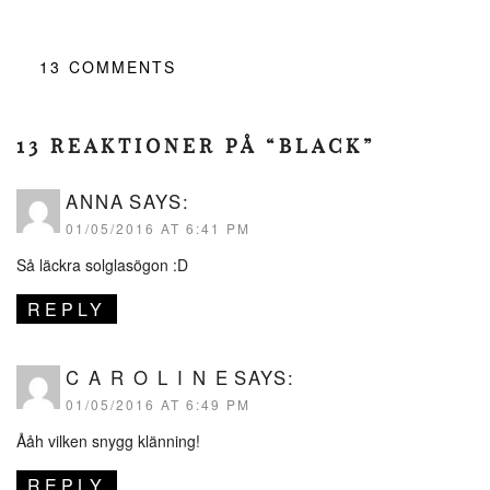
13
COMMENTS
13 REAKTIONER PÅ “BLACK”
ANNA
SAYS:
01/05/2016 AT 6:41 PM
Så läckra solglasögon :D
REPLY
C A R O L I N E
SAYS:
01/05/2016 AT 6:49 PM
Ååh vilken snygg klänning!
REPLY