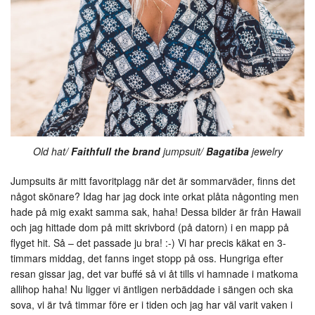
Old hat/
Faithfull the brand
jumpsuit/
Bagatiba
jewelry
Jumpsuits är mitt favoritplagg när det är sommarväder, finns det
något skönare? Idag har jag dock inte orkat plåta någonting men
hade på mig exakt samma sak, haha! Dessa bilder är från Hawaii
och jag hittade dom på mitt skrivbord (på datorn) i en mapp på
flyget hit. Så – det passade ju bra! :-) Vi har precis käkat en 3-
timmars middag, det fanns inget stopp på oss. Hungriga efter
resan gissar jag, det var buffé så vi åt tills vi hamnade i matkoma
allihop haha! Nu ligger vi äntligen nerbäddade i sängen och ska
sova, vi är två timmar före er i tiden och jag har väl varit vaken i