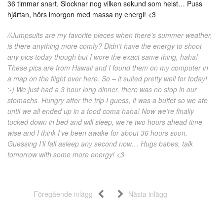
36 timmar snart. Slocknar nog vilken sekund som helst… Puss
hjärtan, hörs imorgon med massa ny energi! <3
//Jumpsuits are my favorite pieces when there’s summer weather,
is there anything more comfy? Didn’t have the energy to shoot
any pics today though but I wore the exact same thing, haha!
These pics are from Hawaii and I found them on my computer in
a map on the flight over here. So – it suited pretty well for today!
:-) We just had a 3 hour long dinner, there was no stop in our
stomachs. Hungry after the trip I guess, it was a buffet so we ate
until we all ended up in a food coma haha! Now we’re finally
tucked down in bed and will sleep, we’re two hours ahead time
wise and I think I’ve been awake for about 36 hours soon.
Guessing I’ll fall asleep any second now… Hugs babes, talk
tomorrow with some more energy! <3
Föregående inlägg
Nästa inlägg