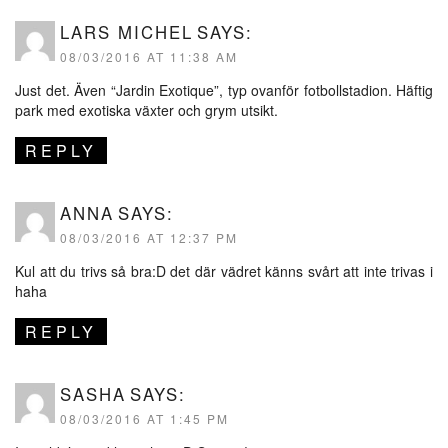
LARS MICHEL
SAYS:
08/03/2016 AT 11:38 AM
Just det. Även “Jardin Exotique”, typ ovanför fotbollstadion. Häftig
park med exotiska växter och grym utsikt.
REPLY
ANNA
SAYS:
08/03/2016 AT 12:37 PM
Kul att du trivs så bra:D det där vädret känns svårt att inte trivas i
haha
REPLY
SASHA
SAYS:
08/03/2016 AT 1:45 PM