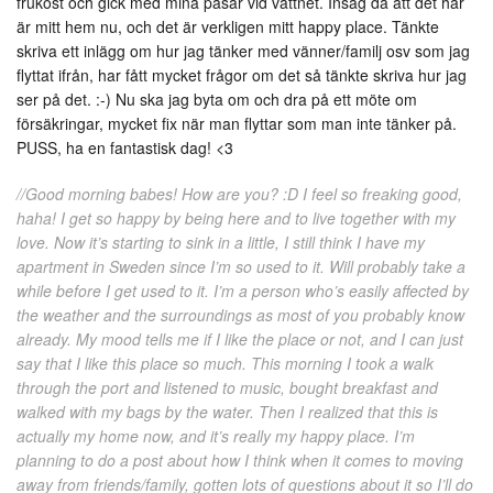
frukost och gick med mina påsar vid vattnet. Insåg då att det här
är mitt hem nu, och det är verkligen mitt happy place. Tänkte
skriva ett inlägg om hur jag tänker med vänner/familj osv som jag
flyttat ifrån, har fått mycket frågor om det så tänkte skriva hur jag
ser på det. :-) Nu ska jag byta om och dra på ett möte om
försäkringar, mycket fix när man flyttar som man inte tänker på.
PUSS, ha en fantastisk dag! <3
//Good morning babes! How are you? :D I feel so freaking good,
haha! I get so happy by being here and to live together with my
love. Now it’s starting to sink in a little, I still think I have my
apartment in Sweden since I’m so used to it. Will probably take a
while before I get used to it. I’m a person who’s easily affected by
the weather and the surroundings as most of you probably know
already. My mood tells me if I like the place or not, and I can just
say that I like this place so much. This morning I took a walk
through the port and listened to music, bought breakfast and
walked with my bags by the water. Then I realized that this is
actually my home now, and it’s really my happy place. I’m
planning to do a post about how I think when it comes to moving
away from friends/family, gotten lots of questions about it so I’ll do