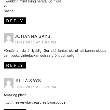
I wouldn’t mind living here:D So nice!
xx
Sasha
REPLY
JOHANNA
SAYS:
08/03/2016 AT 1:55 PM
Förstår att du är lycklig! Ser såå fantastiskt ut att kunna skippa
den tjocka vinterjackan och se grönt och soligt! :)
REPLY
JULIA
SAYS:
08/03/2016 AT 3:46 PM
Amazing place!!
http://theeverydaytreasures.blogspot.de