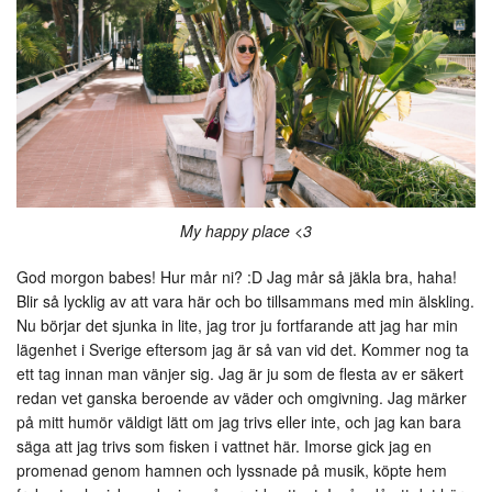
My happy place <3
God morgon babes! Hur mår ni? :D Jag mår så jäkla bra, haha!
Blir så lycklig av att vara här och bo tillsammans med min älskling.
Nu börjar det sjunka in lite, jag tror ju fortfarande att jag har min
lägenhet i Sverige eftersom jag är så van vid det. Kommer nog ta
ett tag innan man vänjer sig. Jag är ju som de flesta av er säkert
redan vet ganska beroende av väder och omgivning. Jag märker
på mitt humör väldigt lätt om jag trivs eller inte, och jag kan bara
säga att jag trivs som fisken i vattnet här. Imorse gick jag en
promenad genom hamnen och lyssnade på musik, köpte hem