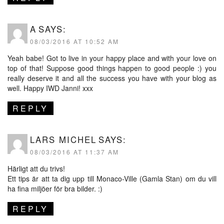
A
SAYS:
08/03/2016 AT 10:52 AM
Yeah babe! Got to live in your happy place and with your love on
top of that! Suppose good things happen to good people :) you
really deserve it and all the success you have with your blog as
well. Happy IWD Janni! xxx
REPLY
LARS MICHEL
SAYS:
08/03/2016 AT 11:37 AM
Härligt att du trivs!
Ett tips är att ta dig upp till Monaco-Ville (Gamla Stan) om du vill
ha fina miljöer för bra bilder. :)
REPLY