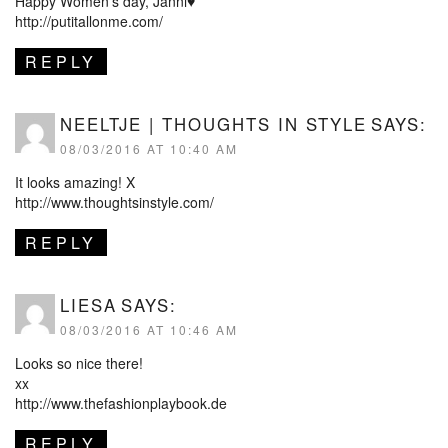
Happy Women’s day, Janni♥
http://putitallonme.com/
REPLY
NEELTJE | THOUGHTS IN STYLE
SAYS:
08/03/2016 AT 10:40 AM
It looks amazing! X
http://www.thoughtsinstyle.com/
REPLY
LIESA
SAYS:
08/03/2016 AT 10:46 AM
Looks so nice there!
xx
http://www.thefashionplaybook.de
REPLY