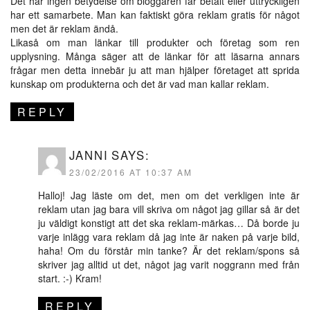
Det har ingen betydelse om bloggaren får betalt eller uttryckligen
har ett samarbete. Man kan faktiskt göra reklam gratis för något
men det är reklam ändå.
Likaså om man länkar till produkter och företag som ren
upplysning. Många säger att de länkar för att läsarna annars
frågar men detta innebär ju att man hjälper företaget att sprida
kunskap om produkterna och det är vad man kallar reklam.
REPLY
JANNI
SAYS:
23/02/2016 AT 10:37 AM
Halloj! Jag läste om det, men om det verkligen inte är
reklam utan jag bara vill skriva om något jag gillar så är det
ju väldigt konstigt att det ska reklam-märkas… Då borde ju
varje inlägg vara reklam då jag inte är naken på varje bild,
haha! Om du förstår min tanke? Är det reklam/spons så
skriver jag alltid ut det, något jag varit noggrann med från
start. :-) Kram!
REPLY