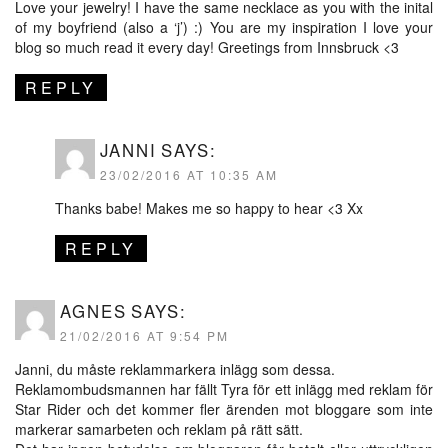
Love your jewelry! I have the same necklace as you with the inital
of my boyfriend (also a ‘j’) :) You are my inspiration I love your
blog so much read it every day! Greetings from Innsbruck <3
REPLY
JANNI
SAYS:
23/02/2016 AT 10:35 AM
Thanks babe! Makes me so happy to hear <3 Xx
REPLY
AGNES
SAYS:
21/02/2016 AT 9:54 PM
Janni, du måste reklammarkera inlägg som dessa.
Reklamombudsmannen har fällt Tyra för ett inlägg med reklam för
Star Rider och det kommer fler ärenden mot bloggare som inte
markerar samarbeten och reklam på rätt sätt.