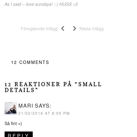
As I said – love sundays! ;-) HUGS <3
Föregående inlägg
Nästa inlägg
12
COMMENTS
12 REAKTIONER PÅ “SMALL
DETAILS”
MARI
SAYS:
21/02/2016 AT 8:05 PM
Så fint =)
REPLY