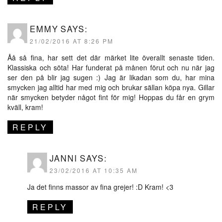
EMMY
SAYS:
21/02/2016 AT 8:26 PM
Åå så fina, har sett det där märket lite överallt senaste tiden.
Klassiska och söta! Har funderat på månen förut och nu när jag
ser den på blir jag sugen :) Jag är likadan som du, har mina
smycken jag alltid har med mig och brukar sällan köpa nya. Gillar
när smycken betyder något fint för mig! Hoppas du får en grym
kväll, kram!
REPLY
JANNI
SAYS:
23/02/2016 AT 10:35 AM
Ja det finns massor av fina grejer! :D Kram! <3
REPLY