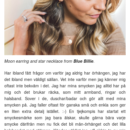
Moon earring and star necklace from
Blue Billie
.
Har ibland fått frågor om varför jag aldrig har örhängen, jag har
det ibland men väldigt sällan. Vet inte varför men jag känner mig
oftast inte bekväm i det. Jag har mina smycken jag alltid har på
mig och det brukar räcka, som mitt armband, ringar och
halsband. Sover i de, duschar/badar och gör allt med mina
smycken på. Jag faller oftast för ganska små och enkla som ger
en liten extra detalj istället. :-) En tjejkompis har startat ett
smyckesmärke som jag bara älskar, skulle gärna bära varje
smycke därifrån men nu fick det bli mån-örhänget och det lilla