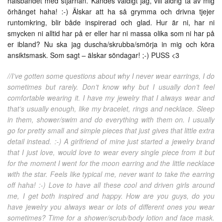
halsbandet med stjärnan. Kändes väldigt jag, vill aldrig ta av mig
örhänget haha! :-) Älskar att ha så grymma och drivna tjejer
runtomkring, blir både inspirerad och glad. Hur är ni, har ni
smycken ni alltid har på er eller har ni massa olika som ni har på
er ibland? Nu ska jag duscha/skrubba/smörja in mig och köra
ansiktsmask. Som sagt – älskar söndagar! ;-) PUSS <3
//I’ve gotten some questions about why I never wear earrings, I do
sometimes but rarely. Don’t know why but I usually don’t feel
comfortable wearing it. I have my jewelry that I always wear and
that’s usually enough, like my bracelet, rings and necklace. Sleep
in them, shower/swim and do everything with them on. I usually
go for pretty small and simple pieces that just gives that little extra
detail instead. :-) A girlfriend of mine just started a jewelry brand
that I just love, would love to wear every single piece from it but
for the moment I went for the moon earring and the little necklace
with the star. Feels like typical me, never want to take the earring
off haha! :-) Love to have all these cool and driven girls around
me, I get both inspired and happy. How are you guys, do you
have jewelry you always wear or lots of different ones you wear
sometimes? Time for a shower/scrub/body lotion and face mask.