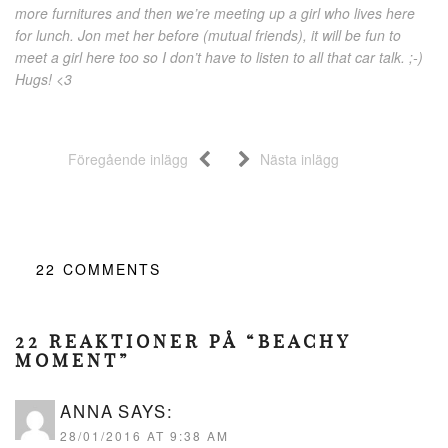
more furnitures and then we’re meeting up a girl who lives here
for lunch. Jon met her before (mutual friends), it will be fun to
meet a girl here too so I don’t have to listen to all that car talk. ;-)
Hugs! <3
Föregående inlägg
Nästa inlägg
22
COMMENTS
22 REAKTIONER PÅ “BEACHY
MOMENT”
ANNA
SAYS:
28/01/2016 AT 9:38 AM