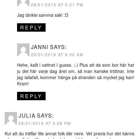
28/01/2016 AT 5:21 PM
Jag tänkte samma sak! :D
REPLY
JANNI
SAYS:
29/01/2016 AT 9:30 AM
Hehe, kallt i vattnet I guess. ;-) Plus att de som bor här har
ju det här varje dag året om, så man kanske tröttnar. Inte
jag iallafall, kommer hänga på stranden så mycket jag kan!
Kram!
REPLY
JULIA
SAYS:
28/01/2016 AT 3:38 PM
Kul att du träffar lite annat folk där nere. Vet precis hur det känns