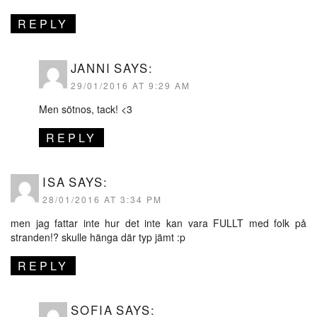
REPLY
JANNI
SAYS:
29/01/2016 AT 9:29 AM
Men sötnos, tack! <3
REPLY
ISA
SAYS:
28/01/2016 AT 3:34 PM
men jag fattar inte hur det inte kan vara FULLT med folk på
stranden!? skulle hänga där typ jämt :p
REPLY
SOFIA
SAYS: