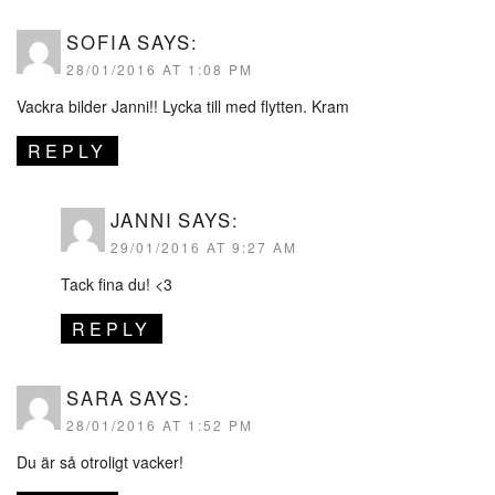
SOFIA
SAYS:
28/01/2016 AT 1:08 PM
Vackra bilder Janni!! Lycka till med flytten. Kram
REPLY
JANNI
SAYS:
29/01/2016 AT 9:27 AM
Tack fina du! <3
REPLY
SARA
SAYS:
28/01/2016 AT 1:52 PM
Du är så otroligt vacker!