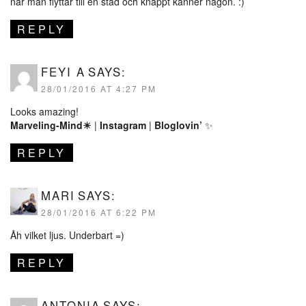
när man flyttar till en stad och knappt känner någon. :)
REPLY
FEYI A
SAYS:
28/01/2016 AT 4:27 PM
Looks amazing!
Marveling-Mind☀
|
Instagram
|
Bloglovin’
✨
REPLY
MARI
SAYS:
28/01/2016 AT 6:22 PM
Åh vilket ljus. Underbart =)
REPLY
ANTONIA
SAYS: