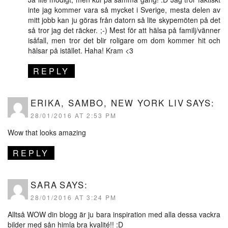
inte jag kommer vara så mycket i Sverige, mesta delen av
mitt jobb kan ju göras från datorn så lite skypemöten på det
så tror jag det räcker. ;-) Mest för att hälsa på familj/vänner
isåfall, men tror det blir roligare om dom kommer hit och
hälsar på istället. Haha! Kram <3
REPLY
ERIKA, SAMBO, NEW YORK LIV
SAYS:
28/01/2016 AT 2:53 PM
Wow that looks amazing
REPLY
SARA
SAYS:
28/01/2016 AT 3:24 PM
Alltså WOW din blogg är ju bara inspiration med alla dessa vackra
bilder med sån himla bra kvalité!! :D