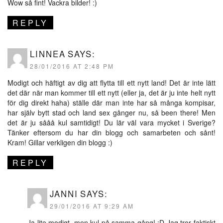
Wow så fint! Vackra bilder! :)
REPLY
LINNEA
SAYS:
28/01/2016 AT 2:48 PM
Modigt och häftigt av dig att flytta till ett nytt land! Det är inte lätt
det där när man kommer till ett nytt (eller ja, det är ju inte helt nytt
för dig direkt haha) ställe där man inte har så många kompisar,
har själv bytt stad och land sex gånger nu, så been there! Men
det är ju sååå kul samtidigt! Du lär väl vara mycket i Sverige?
Tänker eftersom du har din blogg och samarbeten och sånt!
Kram! Gillar verkligen din blogg :)
REPLY
JANNI
SAYS:
29/01/2016 AT 9:29 AM
Ja lite modigt, men kul på samma gång! :D Jag tror faktiskt