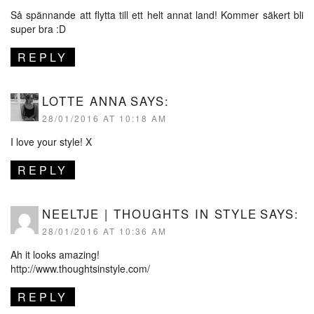
Så spännande att flytta till ett helt annat land! Kommer säkert bli
super bra :D
REPLY
LOTTE ANNA
SAYS:
28/01/2016 AT 10:18 AM
I love your style! X
REPLY
NEELTJE | THOUGHTS IN STYLE
SAYS:
28/01/2016 AT 10:36 AM
Ah it looks amazing!
http://www.thoughtsinstyle.com/
REPLY