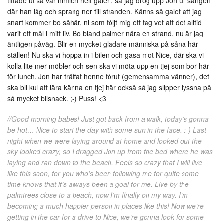
tittade ut så var himlen helt galen, så jag drog upp Jon ur sängen
där han låg och sprang ner till stranden. Känns så galet att jag
snart kommer bo såhär, ni som följt mig ett tag vet att det alltid
varit ett mål i mitt liv. Bo bland palmer nära en strand, nu är jag
äntligen påväg. Blir en mycket gladare människa på såna här
ställen! Nu ska vi hoppa in i bilen och gasa mot Nice, där ska vi
kolla lite mer möbler och sen ska vi möta upp en tjej som bor här
för lunch. Jon har träffat henne förut (gemensamma vänner), det
ska bli kul att lära känna en tjej här också så jag slipper lyssna på
så mycket bilsnack. ;-) Puss! <3
//Good morning babes! Just got back from a walk, today’s gonna
be hot… Nice to start the day with some sun in the face. :-) Last
night when we were laying around at home and looked out the
sky looked crazy, so I dragged Jon up from the bed where he was
laying and ran down to the beach. Feels so crazy that I will live
like this soon, for you who’s been following me for quite some
time knows that it’s always been a goal for me. Live by the
palmtrees close to a beach, now I’m finally on my way. I’m
becoming a much happier person in places like this! Now we’re
getting in the car for a drive to Nice, we’re gonna look for some