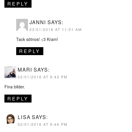
REPLY
JANNI
SAYS:
03/01/2016 AT 11:01 AM
Tack sötnos! <3 Kram!
REPLY
MARI
SAYS:
02/01/2016 AT 9:43 PM
Fina bilder.
REPLY
LISA
SAYS:
02/01/2016 AT 9:46 PM