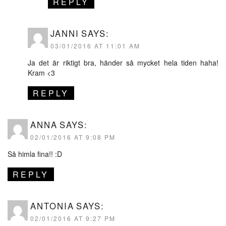
REPLY
JANNI
SAYS:
03/01/2016 AT 11:01 AM
Ja det är riktigt bra, händer så mycket hela tiden haha!
Kram <3
REPLY
ANNA
SAYS:
02/01/2016 AT 9:08 PM
Så himla fina!! :D
REPLY
ANTONIA
SAYS:
02/01/2016 AT 9:27 PM