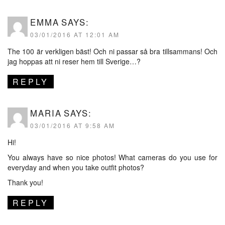
EMMA
SAYS:
03/01/2016 AT 12:01 AM
The 100 är verkligen bäst! Och ni passar så bra tillsammans! Och
jag hoppas att ni reser hem till Sverige…?
REPLY
MARIA
SAYS:
03/01/2016 AT 9:58 AM
Hi!
You always have so nice photos! What cameras do you use for
everyday and when you take outfit photos?
Thank you!
REPLY