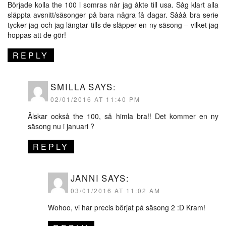
Började kolla the 100 i somras når jag åkte till usa. Såg klart alla
släppta avsnitt/säsonger på bara några få dagar. Sååå bra serie
tycker jag och jag längtar tills de släpper en ny säsong – vilket jag
hoppas att de gör!
REPLY
SMILLA
SAYS:
02/01/2016 AT 11:40 PM
Älskar också the 100, så himla bra!! Det kommer en ny
säsong nu i januari ?
REPLY
JANNI
SAYS:
03/01/2016 AT 11:02 AM
Wohoo, vi har precis börjat på säsong 2 :D Kram!