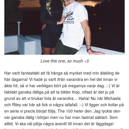
Love this one, so much <3
Har varit fantastiskt att få hänga så mycket med min älskling de
här dagarna! Vi hade ju varit ifrån varandra en hel del innan vi
åkte hit, så vi har verkligen kört på megamys varje dag. :-) Vi är
faktiskt ganska dåliga på att ta bilder ihop, oftast är det ju på
grund av att vi brukar fota åt varandra… Haha! Nu när Michaela
och Riley var här så fick vi några iallafall. :-) Vi ligger och kollar på
en serie vi precis börjat följa, The 100 heter den. Jag tyckte den
var ganska dålig i början men nu har man fastnat såklart. Som
alltid. Vi ska väl plöja några avsnitt till innan det är läggdags!