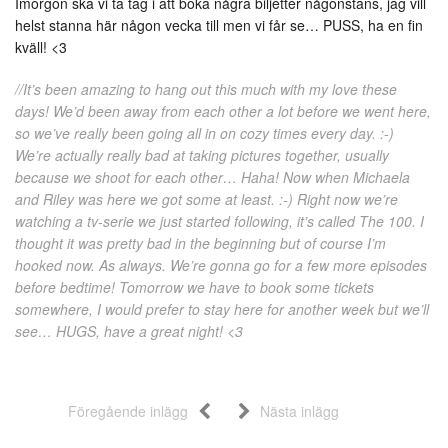
Imorgon ska vi ta tag i att boka några biljetter någonstans, jag vill
helst stanna här någon vecka till men vi får se… PUSS, ha en fin
kväll! <3
//It’s been amazing to hang out this much with my love these
days! We’d been away from each other a lot before we went here,
so we’ve really been going all in on cozy times every day. :-)
We’re actually really bad at taking pictures together, usually
because we shoot for each other… Haha! Now when Michaela
and Riley was here we got some at least. :-) Right now we’re
watching a tv-serie we just started following, it’s called The 100. I
thought it was pretty bad in the beginning but of course I’m
hooked now. As always. We’re gonna go for a few more episodes
before bedtime! Tomorrow we have to book some tickets
somewhere, I would prefer to stay here for another week but we’ll
see… HUGS, have a great night! <3
Föregående inlägg
Nästa inlägg