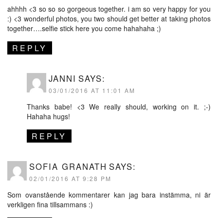
ahhhh <3 so so so gorgeous together. i am so very happy for you
:) <3 wonderful photos, you two should get better at taking photos
together….selfie stick here you come hahahaha ;)
REPLY
JANNI
SAYS:
03/01/2016 AT 11:01 AM
Thanks babe! <3 We really should, working on it. ;-)
Hahaha hugs!
REPLY
SOFIA GRANATH
SAYS:
02/01/2016 AT 9:28 PM
Som ovanstående kommentarer kan jag bara instämma, ni är
verkligen fina tillsammans :)