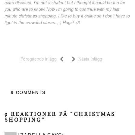
extra discount. I’m not a student but I thought it could be fun for
you who are to know! Now I’m going to continue with my last
minute christmas shopping, I like to buy it online so I don’t have to
fight in the crowded stores. ;-) Hugs! <3
Föregående inlägg
Nästa inlägg
9
COMMENTS
9 REAKTIONER PÅ “CHRISTMAS
SHOPPING”
IZABELLA
SAYS: