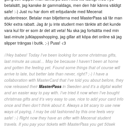
betalsätt, jag kanske är gammaldags, men den här känns väldigt
safe! :-) Just nu har dom ett
erbjudande med Mecenat
studentresor
.
Betalar man biljetterna med
MasterPass så får man
50kr extra rabatt. Jag är ju inte student men tänkte att det kunde
vara kul för er som är det att veta! Nu ska jag fortsätta med min
last-minute julklappsshopping, jag gillar att köpa det online så jag
slipper trängas i butik. ;-) Puss! <3
//Hey babes! Today I’ve been looking for some christmas gifts,
last minute as usual… May be because I haven’t been at home
and gotten the feeling yet. Found some things that of course will
arrive to late, but better late than never, right? ;-) I have a
collaboration with MasterCard that I’ve told you about before, they
now released their
MasterPass
in Sweden and it’s a digital wallet
and an easier way to pay with. I’ve tried it now when I’ve bought
christmas gifts and it’s very easy to use, nice to add your card info
once and then don’t think about it. Always a bit scary to use new
ways of paying, I may be old fashioned by this one feels very
safe! :-) Right now they have an offer with Mecenat student
travels. If you pay your tickets with MasterPass you get 50sek