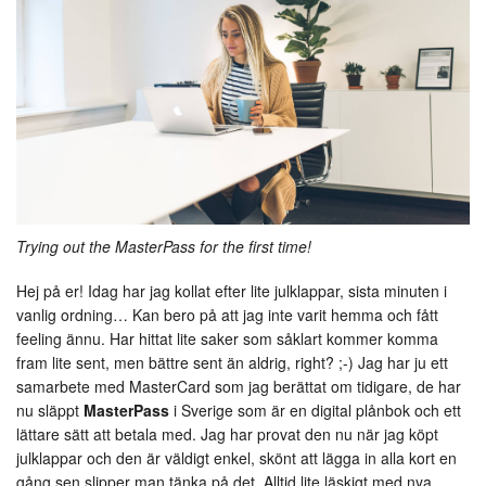
Trying out the MasterPass for the first time!
Hej på er! Idag har jag kollat efter lite julklappar, sista minuten i
vanlig ordning… Kan bero på att jag inte varit hemma och fått
feeling ännu. Har hittat lite saker som såklart kommer komma
fram lite sent, men bättre sent än aldrig, right? ;-) Jag har ju ett
samarbete med MasterCard som jag berättat om tidigare, de har
nu släppt
MasterPass
i Sverige som är en digital plånbok och ett
lättare sätt att betala med. Jag har provat den nu när jag köpt
julklappar och den är väldigt enkel, skönt att lägga in alla kort en
gång sen slipper man tänka på det. Alltid lite läskigt med nya