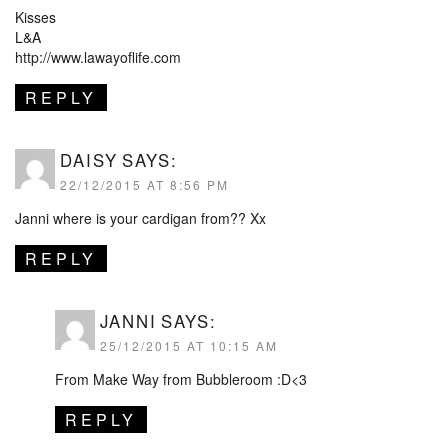
Kisses
L&A
http://www.lawayoflife.com
REPLY
DAISY
SAYS:
22/12/2015 AT 8:56 PM
Janni where is your cardigan from?? Xx
REPLY
JANNI
SAYS:
25/12/2015 AT 10:15 AM
From Make Way from Bubbleroom :D<3
REPLY