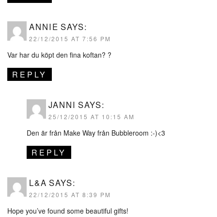
ANNIE
SAYS:
22/12/2015 AT 7:56 PM
Var har du köpt den fina koftan? ?
REPLY
JANNI
SAYS:
25/12/2015 AT 10:15 AM
Den är från Make Way från Bubbleroom :-)<3
REPLY
L&A
SAYS:
22/12/2015 AT 8:39 PM
Hope you’ve found some beautiful gifts!