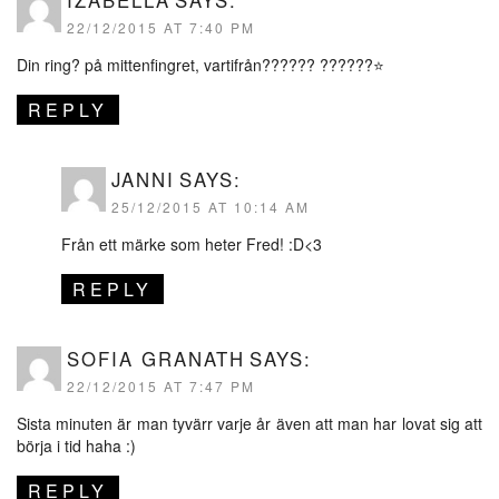
22/12/2015 AT 7:40 PM
Din ring? på mittenfingret, vartifrån?????? ??????⭐️
REPLY
JANNI
SAYS:
25/12/2015 AT 10:14 AM
Från ett märke som heter Fred! :D<3
REPLY
SOFIA GRANATH
SAYS:
22/12/2015 AT 7:47 PM
Sista minuten är man tyvärr varje år även att man har lovat sig att
börja i tid haha :)
REPLY