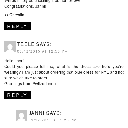
Will definitely be checking it out tomorrow!
Congratulations, Janni!
xx Chrystin
REPLY
TEELE
SAYS:
03/12/2015 AT 12:55 PM
Hello Janni,
Could you please tell me, what is the dress size here you’re
wearing? I am just about ordering that blue dress for NYE and not
sure which size to order…
Greetings from Switzerland:)
REPLY
JANNI
SAYS:
03/12/2015 AT 1:25 PM