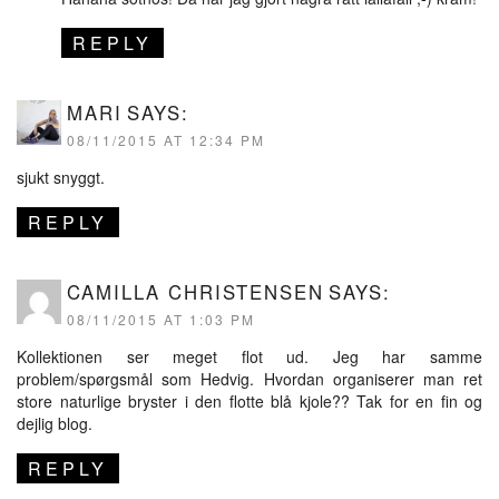
REPLY
MARI
SAYS:
08/11/2015 AT 12:34 PM
sjukt snyggt.
REPLY
CAMILLA CHRISTENSEN
SAYS:
08/11/2015 AT 1:03 PM
Kollektionen ser meget flot ud. Jeg har samme
problem/spørgsmål som Hedvig. Hvordan organiserer man ret
store naturlige bryster i den flotte blå kjole?? Tak for en fin og
dejlig blog.
REPLY