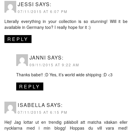
JESSI
SAYS:
07/11/2015 AT 6:07 PM
Literally everything in your collection is so stunning! Will it be
available in Germany too? I really hope for it :)
REPLY
JANNI
SAYS:
09/11/2015 AT 9:22 AM
Thanks babe!! :D Yes, it’s world wide shipping :D <3
REPLY
ISABELLA
SAYS:
07/11/2015 AT 6:15 PM
Hej! Jag lottar ut en trendig pälsboll att matcha väskan eller
nycklarna med i min blogg! Hoppas du vill vara med!