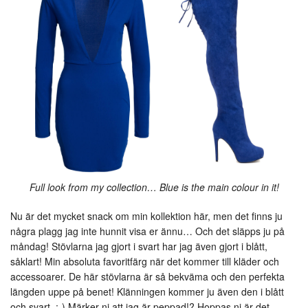
Full look from my collection… Blue is the main colour in it!
Nu är det mycket snack om min kollektion här, men det finns ju
några plagg jag inte hunnit visa er ännu… Och det släpps ju på
måndag! Stövlarna jag gjort i svart har jag även gjort i blått,
såklart! Min absoluta favoritfärg när det kommer till kläder och
accessoarer. De här stövlarna är så bekväma och den perfekta
längden uppe på benet! Klänningen kommer ju även den i blått
och svart. :-) Märker ni att jag är peppad!? Hoppas ni är det