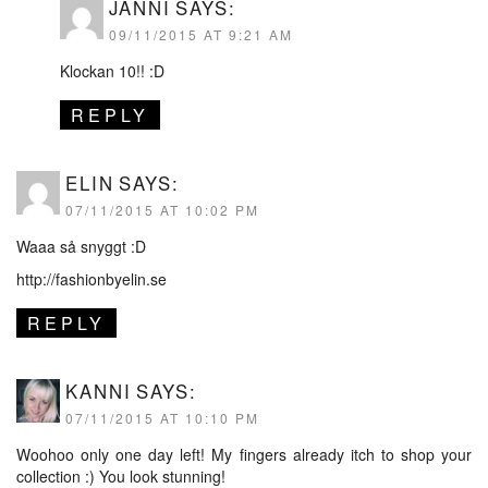
JANNI
SAYS:
09/11/2015 AT 9:21 AM
Klockan 10!! :D
REPLY
ELIN
SAYS:
07/11/2015 AT 10:02 PM
Waaa så snyggt :D
http://fashionbyelin.se
REPLY
KANNI
SAYS:
07/11/2015 AT 10:10 PM
Woohoo only one day left! My fingers already itch to shop your
collection :) You look stunning!