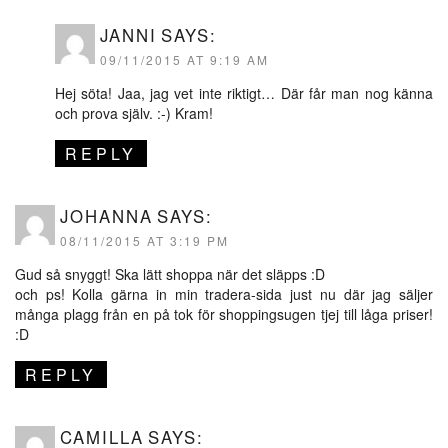
JANNI
SAYS:
09/11/2015 AT 9:19 AM
Hej söta! Jaa, jag vet inte riktigt… Där får man nog känna
och prova själv. :-) Kram!
REPLY
JOHANNA
SAYS:
08/11/2015 AT 3:19 PM
Gud så snyggt! Ska lätt shoppa när det släpps :D
och ps! Kolla gärna in min tradera-sida just nu där jag säljer
många plagg från en på tok för shoppingsugen tjej till låga priser!
:D
REPLY
CAMILLA
SAYS: