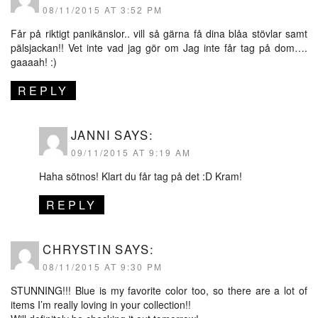
08/11/2015 AT 3:52 PM
Får på riktigt panikänslor.. vill så gärna få dina blåa stövlar samt
pälsjackan!! Vet inte vad jag gör om Jag inte får tag på dom….
gaaaah! :)
REPLY
JANNI
SAYS:
09/11/2015 AT 9:19 AM
Haha sötnos! Klart du får tag på det :D Kram!
REPLY
CHRYSTIN
SAYS:
08/11/2015 AT 9:30 PM
STUNNING!!! Blue is my favorite color too, so there are a lot of
items I’m really loving in your collection!!