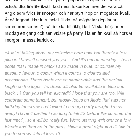
också. Ska fira lite ikväll, fast mest fokus kommer det vara på
Angie som fyller år imorgon och har styrt ihop en megafest ikväll.
Är så taggad! Har inte festat till det på evigheter (typ innan
sommaren senast?), så det ska bli riktigt kul. Vi ska börja med
middag ett gäng och sen vidare på party. Ha en fin kväll så hörs vi
imorgon, massa kärlek <3
//A lot of talking about my collection here now, but there’s a few
pieces I haven’t showed you yet… And it’s out on monday! These
boots that I made in black I also made in blue, of course! My
absolute favourite colour when it comes to clothes and
accessories. These boots are so comfortable and the perfect
length on the legs! The dress will also be available in blue and
black. :-) Can you tell I’m excited!? Hope that you are too. Will
celebrate some tonight, but mostly focus on Angie that has her
birthday tomorrow and invited to a mega party tonight. I’m so
ready! Haven’t partied in so long (think it’s before the summer the
last time?), so it will be really fun. We’re starting with dinner a few
friends and then on to the party. Have a great night and I’ll talk to
you tomorrow, lots of love <3