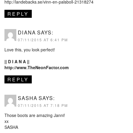
http://landebacks.se/vinn-en-palsboll-21318274
REPLY
DIANA
SAYS:
07/11/2015 AT 6:41 PM
Love this, you look perfect!
|| D I A N A ||
http://www.TheNeonFactor.com
REPLY
SASHA
SAYS:
07/11/2015 AT 7:18 PM
Those boots are amazing Janni!
xx
SASHA