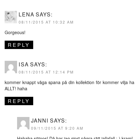
LENA
SAYS:
08/11/2015 AT 10:32 AM
Gorgeous!
REPLY
ISA
SAYS:
08/11/2015 AT 12:14 PM
kommer knappt våga spana på din kollektion för kommer vilja ha
ALLT! haha
REPLY
JANNI
SAYS:
09/11/2015 AT 9:20 AM
Hahaha sötnos! Då har jag gjort några rätt iallafall ;-) kram!