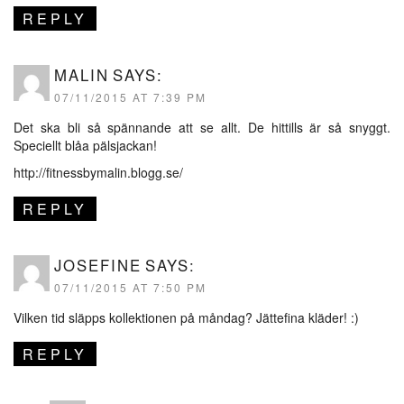
REPLY
MALIN
SAYS:
07/11/2015 AT 7:39 PM
Det ska bli så spännande att se allt. De hittills är så snyggt.
Speciellt blåa pälsjackan!
http://fitnessbymalin.blogg.se/
REPLY
JOSEFINE
SAYS:
07/11/2015 AT 7:50 PM
Vilken tid släpps kollektionen på måndag? Jättefina kläder! :)
REPLY