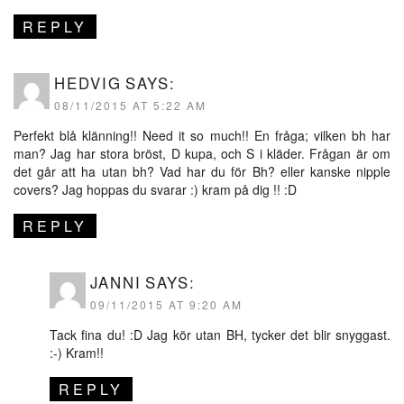
REPLY
HEDVIG
SAYS:
08/11/2015 AT 5:22 AM
Perfekt blå klänning!! Need it so much!! En fråga; vilken bh har
man? Jag har stora bröst, D kupa, och S i kläder. Frågan är om
det går att ha utan bh? Vad har du för Bh? eller kanske nipple
covers? Jag hoppas du svarar :) kram på dig !! :D
REPLY
JANNI
SAYS:
09/11/2015 AT 9:20 AM
Tack fina du! :D Jag kör utan BH, tycker det blir snyggast.
:-) Kram!!
REPLY