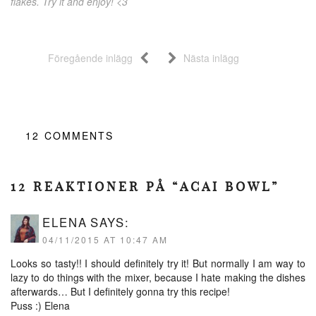
flakes. Try it and enjoy! <3
Föregående inlägg
Nästa inlägg
12
COMMENTS
12 REAKTIONER PÅ “ACAI BOWL”
ELENA
SAYS:
04/11/2015 AT 10:47 AM
Looks so tasty!! I should definitely try it! But normally I am way to
lazy to do things with the mixer, because I hate making the dishes
afterwards… But I definitely gonna try this recipe!
Puss :) Elena