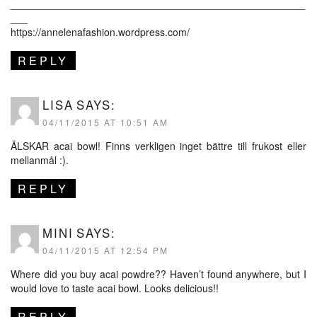
____________________________________________________
___
https://annelenafashion.wordpress.com/
REPLY
LISA
SAYS:
04/11/2015 AT 10:51 AM
ÄLSKAR acai bowl! Finns verkligen inget bättre till frukost eller
mellanmål :).
REPLY
MINI
SAYS:
04/11/2015 AT 12:54 PM
Where did you buy acai powdre?? Haven’t found anywhere, but I
would love to taste acai bowl. Looks delicious!!
REPLY