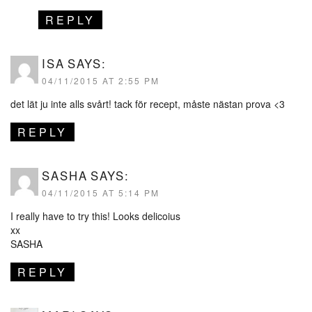
REPLY
ISA
SAYS:
04/11/2015 AT 2:55 PM
det lät ju inte alls svårt! tack för recept, måste nästan prova <3
REPLY
SASHA
SAYS:
04/11/2015 AT 5:14 PM
I really have to try this! Looks delicoius
xx
SASHA
REPLY