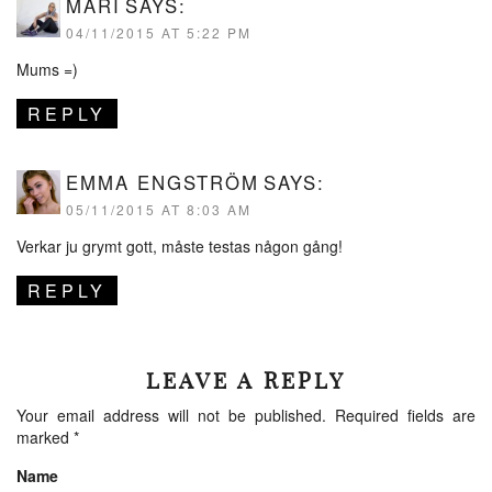
MARI
SAYS:
04/11/2015 AT 5:22 PM
Mums =)
REPLY
EMMA ENGSTRÖM
SAYS:
05/11/2015 AT 8:03 AM
Verkar ju grymt gott, måste testas någon gång!
REPLY
LEAVE A REPLY
Your email address will not be published.
Required fields are
marked
*
Name