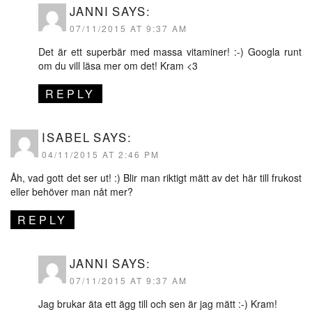
JANNI
SAYS:
07/11/2015 AT 9:37 AM
Det är ett superbär med massa vitaminer! :-) Googla runt
om du vill läsa mer om det! Kram <3
REPLY
ISABEL
SAYS:
04/11/2015 AT 2:46 PM
Åh, vad gott det ser ut! :) Blir man riktigt mätt av det här till frukost
eller behöver man nåt mer?
REPLY
JANNI
SAYS:
07/11/2015 AT 9:37 AM
Jag brukar äta ett ägg till och sen är jag mätt :-) Kram!