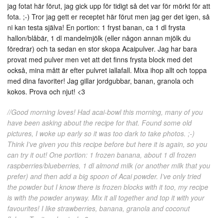
jag fotat här förut, jag gick upp för tidigt så det var för mörkt för att
fota. ;-) Tror jag gett er receptet här förut men jag ger det igen, så
ni kan testa själva! En portion: 1 fryst banan, ca 1 dl frysta
hallon/blåbär, 1 dl mandelmjölk (eller någon annan mjölk du
föredrar) och ta sedan en stor skopa Acaipulver. Jag har bara
provat med pulver men vet att det finns frysta block med det
också, mina mått är efter pulvret iallafall. Mixa ihop allt och toppa
med dina favoriter! Jag gillar jordgubbar, banan, granola och
kokos. Prova och njut! <3
//Good morning loves! Had acai-bowl this morning, many of you
have been asking about the recipe for that. Found some old
pictures, I woke up early so it was too dark to take photos. ;-)
Think I’ve given you this recipe before but here it is again, so you
can try it out! One portion: 1 frozen banana, about 1 dl frozen
raspberries/blueberries, 1 dl almond milk (or another milk that you
prefer) and then add a big spoon of Acai powder. I’ve only tried
the powder but I know there is frozen blocks with it too, my recipe
is with the powder anyway. Mix it all together and top it with your
favourites! I like strawberries, banana, granola and coconut