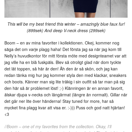
This will be my best friend this winter – amazingly blue faux fur!
(899sek) And deep V-neck dress (299sek)
Boom – en av mina favoriter i kollektionen. Okej, kommer nog
säga det om varje plagg haha! Det första jag sa när jag kom till
Nelly’s huvudkontor för mitt första möte med designteamet var att
jag ville ha en blå fuskpäls. Blev så otroligt glad när dom tyckte
det lät toppen, så här är den! Åh den är så skön, och jag kan
redan tänka mig hur jag kommer styla den med klackar, sneakers
och boots. Känner man sig lite tråkig i sin outfit så tar man på sig
den här så är problemet löst! ;-) Klänningen är en annan favorit,
älskar djupa v-necks och långärmat (längre än normalt). Gillar när
det går ner lite över händerna! Stay tuned for more, har så
mycket fina plagg kvar att visa er. :-))) Puss och god natt hjärtan!
<3
//Boom – one of my favorites from the collection. Okay, I’ll