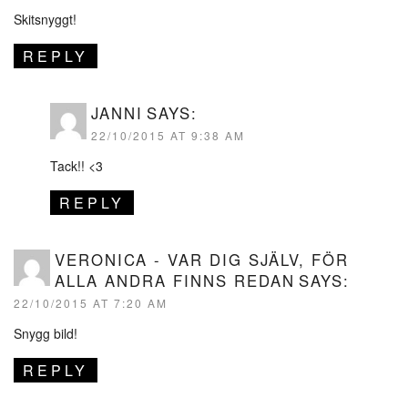
Skitsnyggt!
REPLY
JANNI
SAYS:
22/10/2015 AT 9:38 AM
Tack!! <3
REPLY
VERONICA - VAR DIG SJÄLV, FÖR
ALLA ANDRA FINNS REDAN
SAYS:
22/10/2015 AT 7:20 AM
Snygg bild!
REPLY