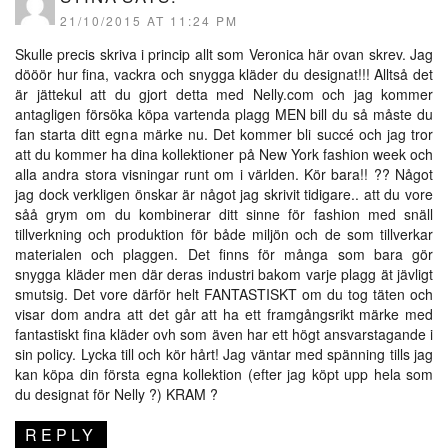
21/10/2015 AT 11:24 PM
Skulle precis skriva i princip allt som Veronica här ovan skrev. Jag
dööör hur fina, vackra och snygga kläder du designat!!! Alltså det
är jättekul att du gjort detta med Nelly.com och jag kommer
antagligen försöka köpa vartenda plagg MEN bill du så måste du
fan starta ditt egna märke nu. Det kommer bli succé och jag tror
att du kommer ha dina kollektioner på New York fashion week och
alla andra stora visningar runt om i världen. Kör bara!! ?? Något
jag dock verkligen önskar är något jag skrivit tidigare.. att du vore
såå grym om du kombinerar ditt sinne för fashion med snäll
tillverkning och produktion för både miljön och de som tillverkar
materialen och plaggen. Det finns för många som bara gör
snygga kläder men där deras industri bakom varje plagg ät jävligt
smutsig. Det vore därför helt FANTASTISKT om du tog täten och
visar dom andra att det går att ha ett framgångsrikt märke med
fantastiskt fina kläder ovh som även har ett högt ansvarstagande i
sin policy. Lycka till och kör hårt! Jag väntar med spänning tills jag
kan köpa din första egna kollektion (efter jag köpt upp hela som
du designat för Nelly ?) KRAM ?
REPLY