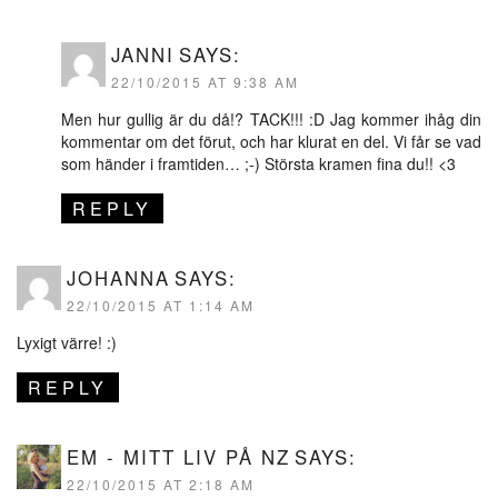
JANNI
SAYS:
22/10/2015 AT 9:38 AM
Men hur gullig är du då!? TACK!!! :D Jag kommer ihåg din
kommentar om det förut, och har klurat en del. Vi får se vad
som händer i framtiden… ;-) Största kramen fina du!! <3
REPLY
JOHANNA
SAYS:
22/10/2015 AT 1:14 AM
Lyxigt värre! :)
REPLY
EM - MITT LIV PÅ NZ
SAYS:
22/10/2015 AT 2:18 AM