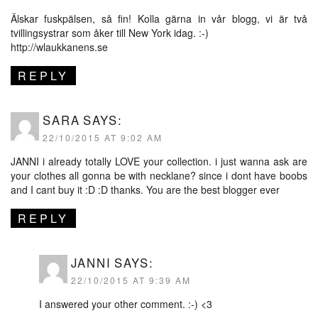
Älskar fuskpälsen, så fin! Kolla gärna in vår blogg, vi är två
tvillingsystrar som åker till New York idag. :-)
http://wlaukkanens.se
REPLY
SARA
SAYS:
22/10/2015 AT 9:02 AM
JANNI i already totally LOVE your collection. i just wanna ask are
your clothes all gonna be with necklane? since i dont have boobs
and I cant buy it :D :D thanks. You are the best blogger ever
REPLY
JANNI
SAYS:
22/10/2015 AT 9:39 AM
I answered your other comment. :-) <3