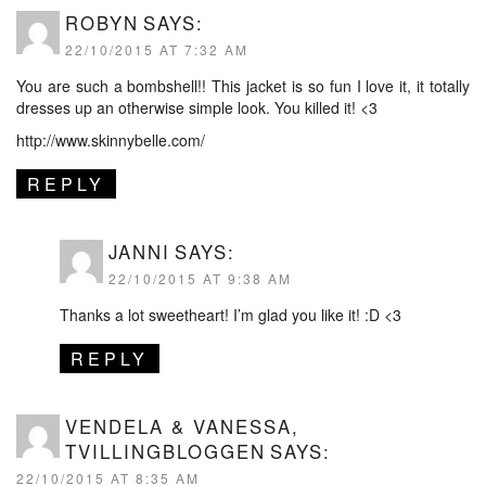
ROBYN
SAYS:
22/10/2015 AT 7:32 AM
You are such a bombshell!! This jacket is so fun I love it, it totally
dresses up an otherwise simple look. You killed it! <3
http://www.skinnybelle.com/
REPLY
JANNI
SAYS:
22/10/2015 AT 9:38 AM
Thanks a lot sweetheart! I’m glad you like it! :D <3
REPLY
VENDELA & VANESSA,
TVILLINGBLOGGEN
SAYS:
22/10/2015 AT 8:35 AM