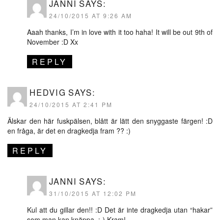
JANNI
SAYS:
24/10/2015 AT 9:26 AM
Aaah thanks, I’m in love with it too haha! It will be out 9th of
November :D Xx
REPLY
HEDVIG
SAYS:
24/10/2015 AT 2:41 PM
Älskar den här fuskpälsen, blått är lätt den snyggaste färgen! :D
en fråga, är det en dragkedja fram ?? :)
REPLY
JANNI
SAYS:
31/10/2015 AT 12:02 PM
Kul att du gillar den!! :D Det är inte dragkedja utan “hakar”
som man kan knäppa. :-) Kram!