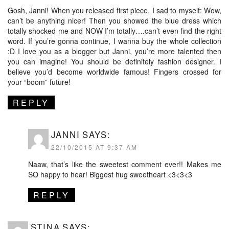
Gosh, Janni! When you released first piece, I sad to myself: Wow,
can’t be anything nicer! Then you showed the blue dress which
totally shocked me and NOW I’m totally….can’t even find the right
word. If you’re gonna continue, I wanna buy the whole collection
:D I love you as a blogger but Janni, you’re more talented then
you can imagine! You should be definitely fashion designer. I
believe you’d become worldwide famous! Fingers crossed for
your “boom” future!
REPLY
JANNI
SAYS:
22/10/2015 AT 9:37 AM
Naaw, that’s like the sweetest comment ever!! Makes me
SO happy to hear! Biggest hug sweetheart <3<3<3
REPLY
STINA
SAYS: