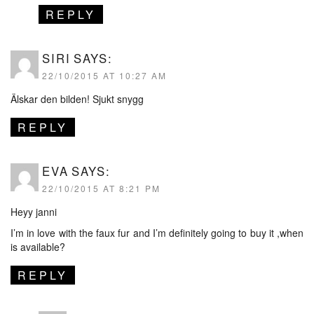
REPLY
SIRI
SAYS:
22/10/2015 AT 10:27 AM
Älskar den bilden! Sjukt snygg
REPLY
EVA
SAYS:
22/10/2015 AT 8:21 PM
Heyy janni
I’m in love with the faux fur and I’m definitely going to buy it ,when
is available?
REPLY