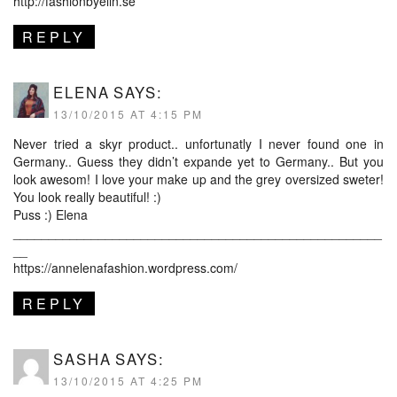
http://fashionbyelin.se
REPLY
ELENA
SAYS:
13/10/2015 AT 4:15 PM
Never tried a skyr product.. unfortunatly I never found one in
Germany.. Guess they didn’t expande yet to Germany.. But you
look awesom! I love your make up and the grey oversized sweter!
You look really beautiful! :)
Puss :) Elena
____________________________________________________
__
https://annelenafashion.wordpress.com/
REPLY
SASHA
SAYS:
13/10/2015 AT 4:25 PM