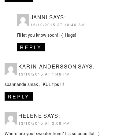
JANNI
SAYS:
16/10/2015 AT 10:40 AM
I’ll let you know soon! ;-) Hugs!
REPLY
KARIN ANDERSSON
SAYS:
13/10/2015 AT 1:48 PM
spännande smak .. KUL tips !!!
REPLY
HELENE
SAYS:
13/10/2015 AT 3:08 PM
Where are your sweater from? It’s so beautiful :-)