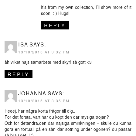
It’s from my own collection, I’ll show more of it
soon! :-) Hugs!
REPLY
ISA
SAYS:
13/10/2015 AT 3:32 PM
åh vilket najs samarbete med skyr! så gott <3
REPLY
JOHANNA
SAYS:
13/10/2015 AT 3:35 PM
Heeej, har några korta frågor till dig..
För det första, vart har du köpt den där mysiga tröjan?
Och för detandra,den där najsiga sminkningen – skulle du kunna
göra en tortuail på en sån där sotning under ögonen? du passar
så bra i det..! :)