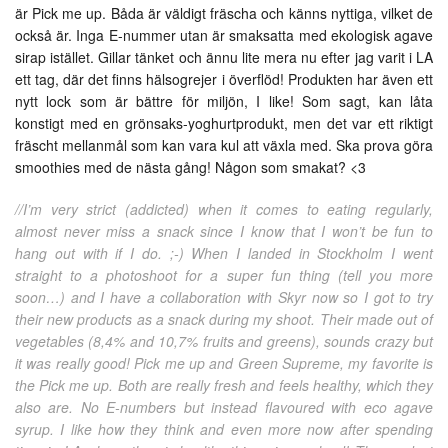
är Pick me up. Båda är väldigt fräscha och känns nyttiga, vilket de
också är. Inga E-nummer utan är smaksatta med ekologisk agave
sirap istället. Gillar tänket och ännu lite mera nu efter jag varit i LA
ett tag, där det finns hälsogrejer i överflöd! Produkten har även ett
nytt lock som är bättre för miljön, I like! Som sagt, kan låta
konstigt med en grönsaks-yoghurtprodukt, men det var ett riktigt
fräscht mellanmål som kan vara kul att växla med. Ska prova göra
smoothies med de nästa gång! Någon som smakat? <3
//I’m very strict (addicted) when it comes to eating regularly,
almost never miss a snack since I know that I won’t be fun to
hang out with if I do. ;-) When I landed in Stockholm I went
straight to a photoshoot for a super fun thing (tell you more
soon…) and I have a collaboration with Skyr now so I got to try
their new products as a snack during my shoot. Their made out of
vegetables (8,4% and 10,7% fruits and greens), sounds crazy but
it was really good! Pick me up and Green Supreme, my favorite is
the Pick me up. Both are really fresh and feels healthy, which they
also are. No E-numbers but instead flavoured with eco agave
syrup. I like how they think and even more now after spending