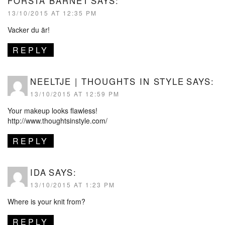
FÖRSTA BARNET
SAYS:
13/10/2015 AT 12:35 PM
Vacker du är!
REPLY
NEELTJE | THOUGHTS IN STYLE
SAYS:
13/10/2015 AT 12:59 PM
Your makeup looks flawless!
http://www.thoughtsinstyle.com/
REPLY
IDA
SAYS:
13/10/2015 AT 1:23 PM
Where is your knit from?
REPLY