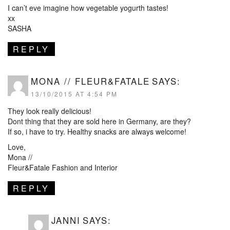
I can’t eve imagine how vegetable yogurth tastes!
xx
SASHA
REPLY
MONA // FLEUR&FATALE
SAYS:
13/10/2015 AT 4:54 PM
They look really delicious!
Dont thing that they are sold here in Germany, are they?
If so, i have to try. Healthy snacks are always welcome!
Love,
Mona //
Fleur&Fatale Fashion and Interior
REPLY
JANNI
SAYS: