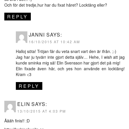
Och för det tredje,hur har du fixat håret? Locktång eller?
REPLY
JANNI
SAYS:
16/10/2015 AT 10:42 AM
Halloj söta! Tröjan får du veta snart vart den är ifrån. ;-)
Jag har ju tyvärr inte gjort detta själv… Hehe, I wish att jag
kunde sminka mig så! Elin Svensson har gjort det på mig!
Elin fixade även hår, och yes hon använde en locktång!
Kram <3
REPLY
ELIN
SAYS:
13/10/2015 AT 4:03 PM
Åååh finis!! :D