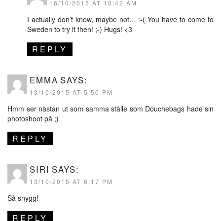
16/10/2015 AT 10:42 AM
I actually don’t know, maybe not… :-( You have to come to
Sweden to try it then! ;-) Hugs! <3
REPLY
EMMA
SAYS:
13/10/2015 AT 5:50 PM
Hmm ser nästan ut som samma ställe som Douchebags hade sin
photoshoot på ;)
REPLY
SIRI
SAYS:
13/10/2015 AT 6:17 PM
Så snygg!
REPLY