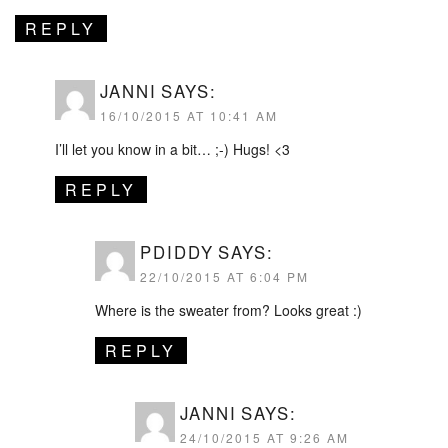
REPLY
JANNI
SAYS:
16/10/2015 AT 10:41 AM
I’ll let you know in a bit… ;-) Hugs! <3
REPLY
PDIDDY
SAYS:
22/10/2015 AT 6:04 PM
Where is the sweater from? Looks great :)
REPLY
JANNI
SAYS:
24/10/2015 AT 9:26 AM