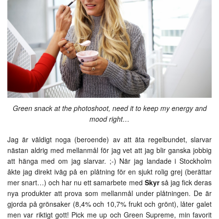
Green snack at the photoshoot, need it to keep my energy and
mood right…
Jag är väldigt noga (beroende) av att äta regelbundet, slarvar
nästan aldrig med mellanmål för jag vet att jag blir ganska jobbig
att hänga med om jag slarvar. ;-) När jag landade i Stockholm
åkte jag direkt iväg på en plåtning för en sjukt rolig grej (berättar
mer snart…) och har nu ett samarbete med
Skyr
så jag fick deras
nya produkter att prova som mellanmål under plåtningen. De är
gjorda på grönsaker (8,4% och 10,7% frukt och grönt), låter galet
men var riktigt gott! Pick me up och Green Supreme, min favorit