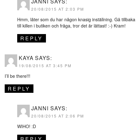
JANNI
SAYS:
20/08/2015 AT 2:03 PM
Hmm, låter som du har någon knasig inställning. Gå tillbaka
till killen i butiken och fråga, tror det är lättast! :-) Kram!
REPLY
KAYA
SAYS:
19/08/2015 AT 3:45 PM
I’ll be there!!!
REPLY
JANNI
SAYS:
20/08/2015 AT 2:06 PM
WIHO! :D
REPLY