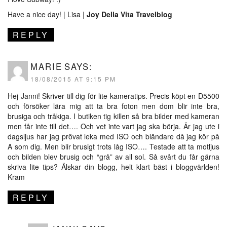
Have a nice day! | Lisa |
Joy Della Vita Travelblog
REPLY
MARIE
SAYS:
18/08/2015 AT 9:15 PM
Hej Janni! Skriver till dig för lite kameratips. Precis köpt en D5500
och försöker lära mig att ta bra foton men dom blir inte bra,
brusiga och tråkiga. I butiken tig killen så bra bilder med kameran
men får inte till det…. Och vet inte vart jag ska börja. Är jag ute i
dagsljus har jag prövat leka med ISO och bländare då jag kör på
A som dig. Men blir brusigt trots låg ISO…. Testade att ta motljus
och bilden blev brusig och “grå” av all sol. Så svårt du får gärna
skriva lite tips? Älskar din blogg, helt klart bäst i bloggvärlden!
Kram
REPLY