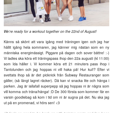
We’re ready for a workout together on the 22nd of August!
Känns så skönt att vara igång med träningen igen och jag har
hållit igång hela sommaren, jag känner mig nästan som en ny
människa energimässigt. Piggare på dagen och sover bättre! :-)
Vi ladies ska köra ett träningspass ihop den 22a augusti (kl 11:00)
som Ida håller i. Vi kommer köra ett 21 minuters pass ihop i
Tantolunden och jag hoppas ni vill haka på! Hur kul!? Efter vi
svettats ihop så är det picknick från Subway Restauranger som
gäller, (så långt lagret räcker).
Då kan vi snacka lite och hänga i
parken. Jag är iallafall superpepp så jag hoppas ni är några som
vill komma och träna/hänga! :D De 300 första som kommer får en
varsin goodiebag så kom i tid om ni är sugna på det. Nu ska jag
ut på en promenad, vi hörs sen! <3