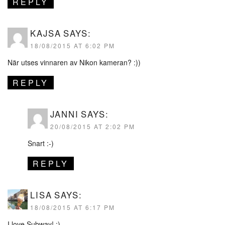
REPLY
KAJSA
SAYS:
18/08/2015 AT 6:02 PM
När utses vinnaren av Nikon kameran? :))
REPLY
JANNI
SAYS:
20/08/2015 AT 2:02 PM
Snart :-)
REPLY
LISA
SAYS:
18/08/2015 AT 6:17 PM
I love Subway! :)