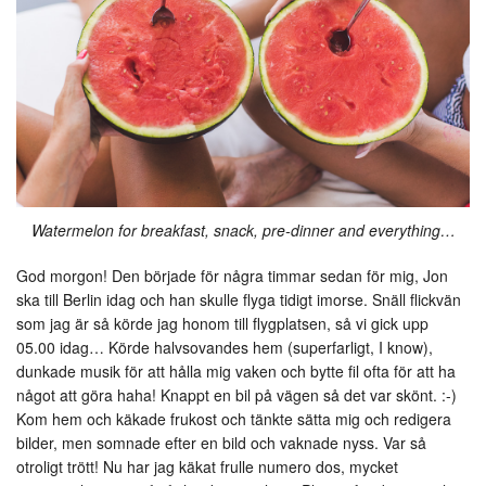
Watermelon for breakfast, snack, pre-dinner and everything…
God morgon! Den började för några timmar sedan för mig, Jon
ska till Berlin idag och han skulle flyga tidigt imorse. Snäll flickvän
som jag är så körde jag honom till flygplatsen, så vi gick upp
05.00 idag… Körde halvsovandes hem (superfarligt, I know),
dunkade musik för att hålla mig vaken och bytte fil ofta för att ha
något att göra haha! Knappt en bil på vägen så det var skönt. :-)
Kom hem och käkade frukost och tänkte sätta mig och redigera
bilder, men somnade efter en bild och vaknade nyss. Var så
otroligt trött! Nu har jag käkat frulle numero dos, mycket