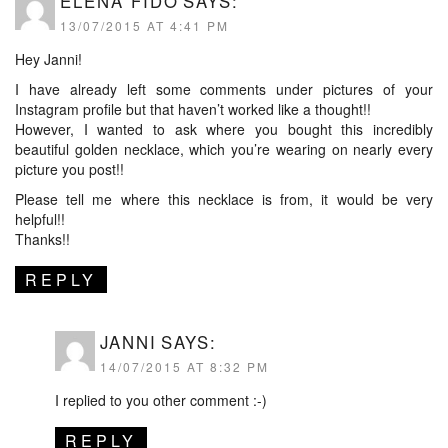
ELENA FIDO
SAYS:
13/07/2015 AT 4:41 PM
Hey Janni!
I have already left some comments under pictures of your
Instagram profile but that haven’t worked like a thought!!
However, I wanted to ask where you bought this incredibly
beautiful golden necklace, which you’re wearing on nearly every
picture you post!!
Please tell me where this necklace is from, it would be very
helpful!!
Thanks!!
REPLY
JANNI
SAYS:
14/07/2015 AT 8:32 PM
I replied to you other comment :-)
REPLY