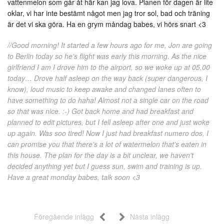
vattenmelon som går åt här kan jag lova. Planen för dagen är lite
oklar, vi har inte bestämt något men jag tror sol, bad och träning
är det vi ska göra. Ha en grym måndag babes, vi hörs snart <3
//Good morning! It started a few hours ago for me, Jon are going
to Berlin today so he’s flight was early this morning. As the nice
girlfriend I am I drove him to the airport, so we woke up at 05.00
today… Drove half asleep on the way back (super dangerous, I
know), loud music to keep awake and changed lanes often to
have something to do haha! Almost not a single car on the road
so that was nice. :-) Got back home and had breakfast and
planned to edit pictures, but I fell asleep after one and just woke
up again. Was soo tired! Now I just had breakfast numero dos, I
can promise you that there’s a lot of watermelon that’s eaten in
this house. The plan for the day is a bit unclear, we haven’t
decided anything yet but I guess sun, swim and training is up.
Have a great monday babes, talk soon <3
Föregående inlägg
Nästa inlägg