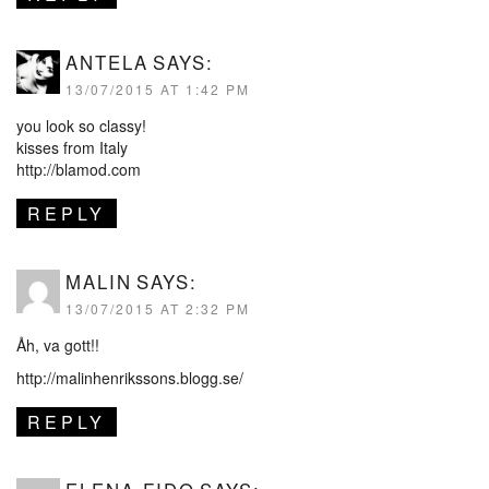
ANTELA
SAYS:
13/07/2015 AT 1:42 PM
you look so classy!
kisses from Italy
http://blamod.com
REPLY
MALIN
SAYS:
13/07/2015 AT 2:32 PM
Åh, va gott!!
http://malinhenrikssons.blogg.se/
REPLY