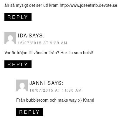
åh så mysigt det ser ut! kram
http://www.joseefiinb.devote.se
REPLY
IDA
SAYS:
16/07/2015 AT 9:29 AM
Var är tröjan till vänster ifrån? Hur fin som helst!
REPLY
JANNI
SAYS:
16/07/2015 AT 11:30 AM
Från bubbleroom och make way :-) Kram!
REPLY