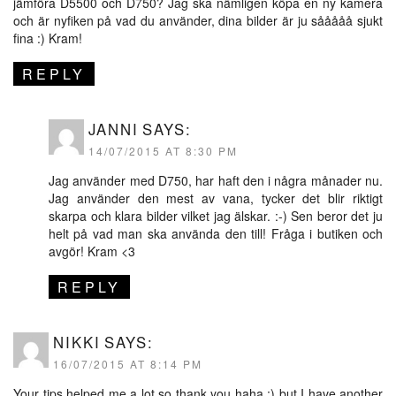
jämföra D5500 och D750? Jag ska nämligen köpa en ny kamera
och är nyfiken på vad du använder, dina bilder är ju sååååå sjukt
fina :) Kram!
REPLY
JANNI
SAYS:
14/07/2015 AT 8:30 PM
Jag använder med D750, har haft den i några månader nu.
Jag använder den mest av vana, tycker det blir riktigt
skarpa och klara bilder vilket jag älskar. :-) Sen beror det ju
helt på vad man ska använda den till! Fråga i butiken och
avgör! Kram <3
REPLY
NIKKI
SAYS:
16/07/2015 AT 8:14 PM
Your tips helped me a lot so thank you haha :) but I have another