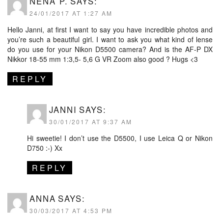
NENA P.
SAYS:
24/01/2017 AT 1:27 AM
Hello Janni, at first I want to say you have incredible photos and
you’re such a beautiful girl. I want to ask you what kind of lense
do you use for your Nikon D5500 camera? And is the AF-P DX
Nikkor 18-55 mm 1:3,5- 5,6 G VR Zoom also good ? Hugs <3
REPLY
JANNI
SAYS:
30/01/2017 AT 9:37 AM
Hi sweetie! I don’t use the D5500, I use Leica Q or Nikon
D750 :-) Xx
REPLY
ANNA
SAYS:
30/03/2017 AT 4:53 PM