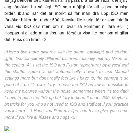
att jag behöver det, kameran är så pass bra att den fixar det själv.
Jag försöker ha så lågt ISO som möjligt för att slippa brusiga
bilder, ibland när det är mörkt så får man dra upp ISO men
försöker håller det under 500. Kanske lite klurigt för er som inte är
vana vid ISO osv men om ni övar så kommer ni lära er. :-)
Hoppas ni gillade mina tips, kan försöka visa lite mer om ni gillar
det! Puss och kram <3
//Here’s two more pictures with the same, backlight and straight
light. Two completely different pictures. I usually use my Nikon on
the setting “A”, I set the ISO and F-stop (apperture) by myself and
the shutter speed is set automatically. I want to use Manual
settings more but don’t really feel like I have to, the camera is so
good at it on it’s own. I try to have the ISO as low as possible to
keep my pictures without the noise, sometimes when it’s too dark
I have to push the ISO up but I try to keep it under 500. Maybe a
bit tricky for you who’s not used to ISO and stuff but if you practice
you’ll learn. :-) Hope you liked my tips, can try to give you some
more if you like it! Kisses and hugs <3