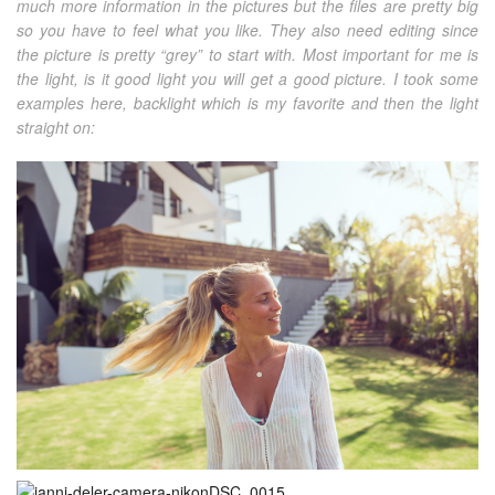
much more information in the pictures but the files are pretty big
so you have to feel what you like. They also need editing since
the picture is pretty “grey” to start with. Most important for me is
the light, is it good light you will get a good picture. I took some
examples here, backlight which is my favorite and then the light
straight on: