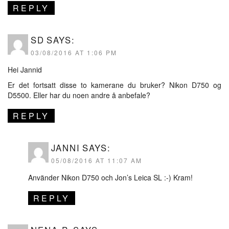
REPLY
SD
SAYS:
03/08/2016 AT 1:06 PM
Hei Jannid
Er det fortsatt disse to kamerane du bruker? Nikon D750 og
D5500. Eller har du noen andre å anbefale?
REPLY
JANNI
SAYS:
05/08/2016 AT 11:07 AM
Använder Nikon D750 och Jon’s Leica SL :-) Kram!
REPLY