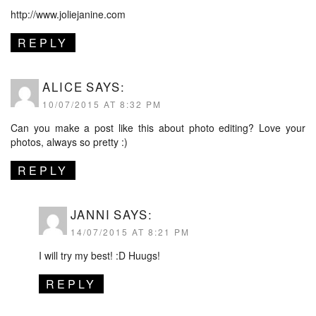
http://www.joliejanine.com
REPLY
ALICE
SAYS:
10/07/2015 AT 8:32 PM
Can you make a post like this about photo editing? Love your
photos, always so pretty :)
REPLY
JANNI
SAYS:
14/07/2015 AT 8:21 PM
I will try my best! :D Huugs!
REPLY