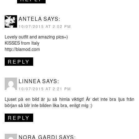
ANTELA
SAYS:
10/07/2015 AT 2:02 PM
Lovely outfit and amazing pics=)
KISSES from Italy
http://blamod.com
REPLY
LINNEA
SAYS:
10/07/2015 AT 2:21 PM
Ljuset på en bild är ju så himla viktigt! Är det inte bra ljus från
början så blir inte bilden lika bra, enligt mig :)
REPLY
NORA GARDI
SAYS: