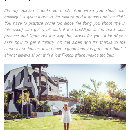
//In my opinion it looks so much nicer when you shoot with
backlight, it gives more to the picture and it doesn’t get as “flat”.
You have to practice some too since the thing you shoot (me in
this case) can get a bit dark if the backlight is too hard. Just
practice and figure out the way that works for you. A lot of you
asks how to get it “blurry” on the sides and it’s thanks to the
camera and lenses, if you have a good lens you get more “blur”. I
almost always shoot with a low F-stop which makes the blur.