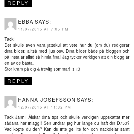
REPLY
EBBA
SAYS:
11/07/2015 AT 7:05 PM
Tack!
Det skulle även vara jättekul att vete hur du (om du) redigerar
dina bilder, alltså med ljus osv. Dina bilder både på bloggen och
på insta är alltid så himla fina! Jag tycker verkligen att din blogg är
en av de bästa.
Stor kram på dig & trevlig sommar! :) <3
REPLY
HANNA JOSEFSSON
SAYS:
12/07/2015 AT 11:32 PM
Tack Janni! Älskar dina tips och skulle verkligen uppskattat mer
sådana här inlägg!! Sen undrar jag hur länge du haft din D750?
Vad köpte du den? Kan du inte ge lite för- och nackdelar samt