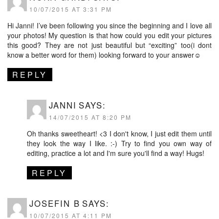
10/07/2015 AT 3:31 PM
Hi Janni! I’ve been following you since the beginning and I love all
your photos! My question is that how could you edit your pictures
this good? They are not just beautiful but “exciting” too(i dont
know a better word for them) looking forward to your answer☺️
REPLY
JANNI
SAYS:
14/07/2015 AT 8:20 PM
Oh thanks sweetheart! <3 I don't know, I just edit them until
they look the way I like. :-) Try to find you own way of
editing, practice a lot and I'm sure you'll find a way! Hugs!
REPLY
JOSEFIN B
SAYS:
10/07/2015 AT 4:11 PM