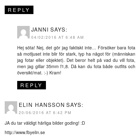
REPLY
JANNI
SAYS:
04/02/2016 AT 6:48 AM
Hej söta! Nej, det gör jag faktiskt inte… Försöker bara fota
så motljuset inte blir för stark, typ ha något för (människan
jag fotar eller objektet). Det beror helt på vad du vill fota,
men jag gillar 35mm f1,8. Då kan du fota både outfits och
översikt/mat. :-) Kram!
REPLY
ELIN HANSSON
SAYS:
20/06/2016 AT 6:42 PM
JA du tar väldigt härliga bilder goding! :D
http://www.fbyelin.se