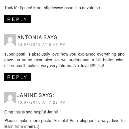
Tack för tipsen! kram
http://www.joseefiinb.devote.se
REPLY
ANTONIA
SAYS:
10/07/2015 AT 5:47 PM
super post!!! i absolutely love how you explained everything and
gave us some examples so we understand a bit better what
difference it makes. very very informative. love it!!!!!! <3
REPLY
JANINE
SAYS:
10/07/2015 AT 7:28 PM
Omg this is soo helpful Janni!
Please make more posts like this! As a blogger I always love to
learn from others :)