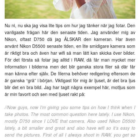
Nu ni, nu ska jag visa lite tips om hur jag tänker när jag fotar. Den
vanligaste frågan här den senaste tiden. Jag använder mig av
Nikon, oftast D750 då jag ÄLSKAR den kameran. Har även
använt Nikon D5500 senaste tiden, en lite smidigare kamera som
är riktigt bra och även har wifi så man lätt kan skicka över bilder.
För det första så fotar jag alltid i RAW, då får man mycket mer
information i bilderna men det blir ganska stora filer så där får
man känna efter själv. De filerna behöver redigering eftersom de
är ganska “grå” i början. Viktigast för mig är ljuset, är det bra ljus
blir det en bra bild. Jag har tagit några exempel här, motljus som
är min favorit och sen med ljuset rakt på:
//Now guys, now I’m giving you some tips on how I think when I
take photos. The most common question here lately. I use Nikon,
mostly D750 since I LOVE that camera. Also used Nikon D5500
lately, a bit smaller and great and also have wifi so it’s easy to
send the pictures. First of all I always shoot in RAW, you get so