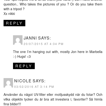
question.. Who takes the pictures of you ? Or do you take them
with a tripod ?
Xx nikki
REPLY
JANNI
SAYS:
20/07/2015 AT 4:34 PM
The one I’m hanging out with, mostly Jon here in Marbella
:-) Hugs! <3
REPLY
NICOLE
SAYS:
03/02/2016 AT 3:14 PM
Använder du något UV-filter eller motljusskydd när du fotar? Och
vilka objektiv tycker du är bra att investera i, favoriter? Så himla
fina bilder!!!