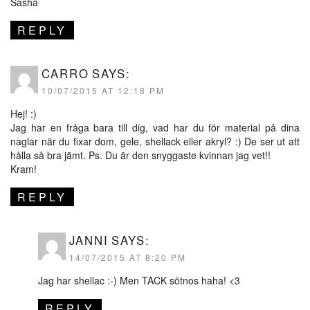
Sasha
REPLY
CARRO
SAYS:
10/07/2015 AT 12:18 PM
Hej! :)
Jag har en fråga bara till dig, vad har du för material på dina
naglar när du fixar dom, gele, shellack eller akryl? :) De ser ut att
hålla så bra jämt. Ps. Du är den snyggaste kvinnan jag vet!!
Kram!
REPLY
JANNI
SAYS:
14/07/2015 AT 8:20 PM
Jag har shellac :-) Men TACK sötnos haha! <3
REPLY