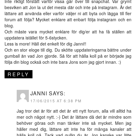
Inte riktigt förstått varför vissa går över till snapchat. Var grymt
besviken att Jon la ut det mesta där och inte på instagram. Är det
lättare att använda eller varför väljer ni att byta och lägga till fler
forum att följa? Mycket enklare att enbart följa instagram och en
blog.
Och måste vara mycket enklare för dig/er att ha få ställen att
uppdatera istället för 5-6stycken.
Less is more! Håll det enkelt för dig Janni!!
Och en stor eloge till dig. Du skötte uppdateringarna bättre under
gumball än vad Jon gjorde. Så för att hålla koll på er började jag
följa din blog också och inte bara Jons som jag gjort innan. :)
REPLY
JANNI
SAYS:
17/06/2015 AT 6:38 PM
Jag tror det är för att det är ett nytt forum, alla vill alltid ha
mer och något nytt. :-) Det är lättare då det är mindre som
behöver göras och man tänker inte så mycket. Men jag
håller med dig, lättare att inte ha för många kanaler att
hålla koll på. Tack vad gullig du är, Jon kanske var liiite