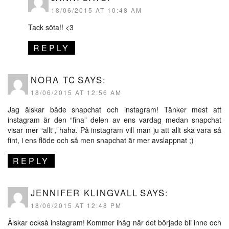
18/06/2015 AT 10:48 AM
Tack söta!! <3
REPLY
NORA TC
SAYS:
18/06/2015 AT 12:56 AM
Jag älskar både snapchat och instagram! Tänker mest att
instagram är den “fina” delen av ens vardag medan snapchat
visar mer “allt”, haha. På instagram vill man ju att allt ska vara så
fint, i ens flöde och så men snapchat är mer avslappnat ;)
REPLY
JENNIFER KLINGVALL
SAYS:
18/06/2015 AT 12:48 PM
Älskar också instagram! Kommer ihåg när det började bli inne och