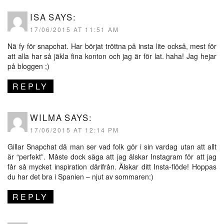
ISA
SAYS:
17/06/2015 AT 11:51 AM
Nä fy för snapchat. Har börjat tröttna på insta lite också, mest för
att alla har så jäkla fina konton och jag är för lat. haha! Jag hejar
på bloggen ;)
REPLY
WILMA
SAYS:
17/06/2015 AT 12:14 PM
Gillar Snapchat då man ser vad folk gör i sin vardag utan att allt
är “perfekt”. Måste dock säga att jag älskar Instagram för att jag
får så mycket inspiration därifrån. Älskar ditt Insta-flöde! Hoppas
du har det bra i Spanien – njut av sommaren:)
REPLY