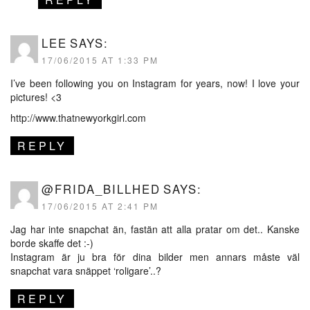
LEE
SAYS:
17/06/2015 AT 1:33 PM
I’ve been following you on Instagram for years, now! I love your
pictures! <3
http://www.thatnewyorkgirl.com
REPLY
@FRIDA_BILLHED
SAYS:
17/06/2015 AT 2:41 PM
Jag har inte snapchat än, fastän att alla pratar om det.. Kanske
borde skaffe det :-)
Instagram är ju bra för dina bilder men annars måste väl
snapchat vara snäppet ‘roligare’..?
REPLY