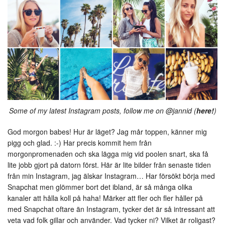
Some of my latest Instagram posts, follow me on @jannid (
here!
)
God morgon babes! Hur är läget? Jag mår toppen, känner mig
pigg och glad. :-) Har precis kommit hem från
morgonpromenaden och ska lägga mig vid poolen snart, ska få
lite jobb gjort på datorn först. Här är lite bilder från senaste tiden
från min Instagram, jag älskar Instagram… Har försökt börja med
Snapchat men glömmer bort det ibland, är så många olika
kanaler att hålla koll på haha! Märker att fler och fler håller på
med Snapchat oftare än Instagram, tycker det är så intressant att
veta vad folk gillar och använder. Vad tycker ni? Vilket är roligast?