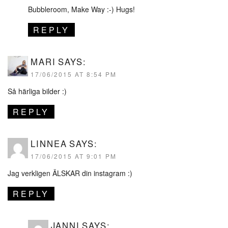
Bubbleroom, Make Way :-) Hugs!
REPLY
MARI
SAYS:
17/06/2015 AT 8:54 PM
Så härliga bilder :)
REPLY
LINNEA
SAYS:
17/06/2015 AT 9:01 PM
Jag verkligen ÄLSKAR din instagram :)
REPLY
JANNI
SAYS: