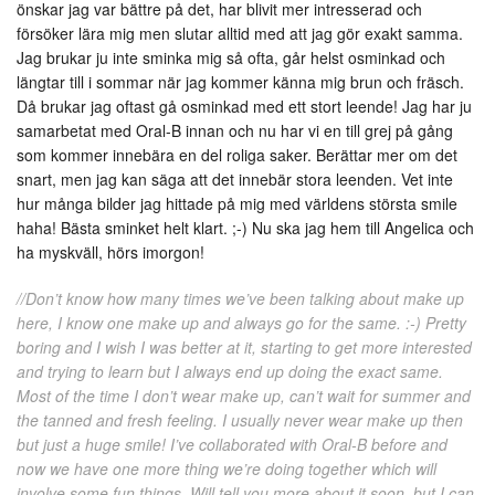
önskar jag var bättre på det, har blivit mer intresserad och
försöker lära mig men slutar alltid med att jag gör exakt samma.
Jag brukar ju inte sminka mig så ofta, går helst osminkad och
längtar till i sommar när jag kommer känna mig brun och fräsch.
Då brukar jag oftast gå osminkad med ett stort leende! Jag har ju
samarbetat med Oral-B innan och nu har vi en till grej på gång
som kommer innebära en del roliga saker. Berättar mer om det
snart, men jag kan säga att det innebär stora leenden. Vet inte
hur många bilder jag hittade på mig med världens största smile
haha! Bästa sminket helt klart. ;-) Nu ska jag hem till Angelica och
ha myskväll, hörs imorgon!
//Don’t know how many times we’ve been talking about make up
here, I know one make up and always go for the same. :-) Pretty
boring and I wish I was better at it, starting to get more interested
and trying to learn but I always end up doing the exact same.
Most of the time I don’t wear make up, can’t wait for summer and
the tanned and fresh feeling. I usually never wear make up then
but just a huge smile! I’ve collaborated with Oral-B before and
now we have one more thing we’re doing together which will
involve some fun things. Will tell you more about it soon, but I can