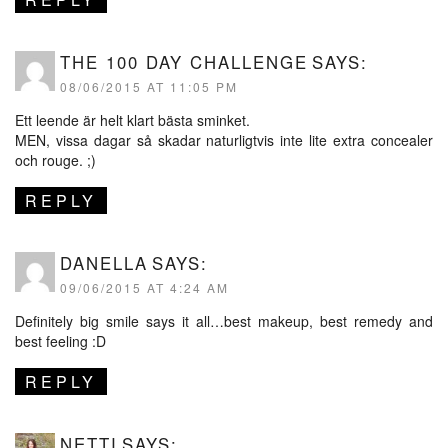
THE 100 DAY CHALLENGE
SAYS:
08/06/2015 AT 11:05 PM
Ett leende är helt klart bästa sminket.
MEN, vissa dagar så skadar naturligtvis inte lite extra concealer
och rouge. ;)
REPLY
DANELLA
SAYS:
09/06/2015 AT 4:24 AM
Definitely big smile says it all…best makeup, best remedy and
best feeling :D
REPLY
NETTI
SAYS: