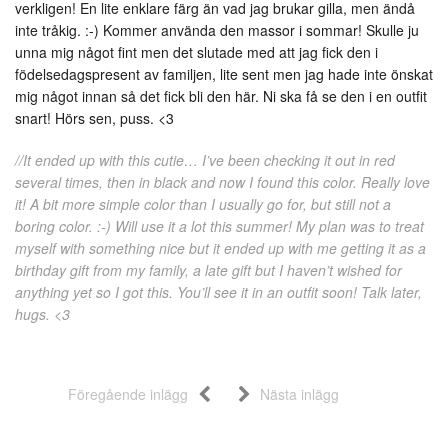
verkligen! En lite enklare färg än vad jag brukar gilla, men ändå
inte tråkig. :-) Kommer använda den massor i sommar! Skulle ju
unna mig något fint men det slutade med att jag fick den i
födelsedagspresent av familjen, lite sent men jag hade inte önskat
mig något innan så det fick bli den här. Ni ska få se den i en outfit
snart! Hörs sen, puss. <3
//It ended up with this cutie… I’ve been checking it out in red
several times, then in black and now I found this color. Really love
it! A bit more simple color than I usually go for, but still not a
boring color. :-) Will use it a lot this summer! My plan was to treat
myself with something nice but it ended up with me getting it as a
birthday gift from my family, a late gift but I haven’t wished for
anything yet so I got this. You’ll see it in an outfit soon! Talk later,
hugs. <3
Föregående inlägg
Nästa inlägg