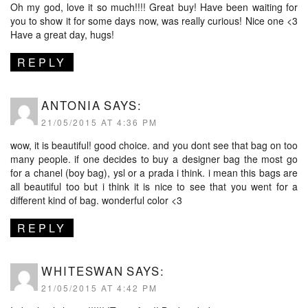
Oh my god, love it so much!!!! Great buy! Have been waiting for
you to show it for some days now, was really curious! Nice one <3
Have a great day, hugs!
REPLY
ANTONIA
SAYS:
21/05/2015 AT 4:36 PM
wow, it is beautiful! good choice. and you dont see that bag on too
many people. if one decides to buy a designer bag the most go
for a chanel (boy bag), ysl or a prada i think. i mean this bags are
all beautiful too but i think it is nice to see that you went for a
different kind of bag. wonderful color <3
REPLY
WHITESWAN
SAYS:
21/05/2015 AT 4:42 PM