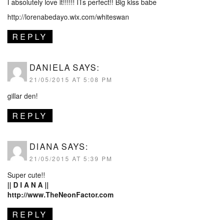
I absolutely love it!!!!!! ITs perfect!! Big kiss babe
http://lorenabedayo.wix.com/whiteswan
REPLY
DANIELA
SAYS:
21/05/2015 AT 5:08 PM
gillar den!
REPLY
DIANA
SAYS:
21/05/2015 AT 5:39 PM
Super cute!!
|| D I A N A ||
http://www.TheNeonFactor.com
REPLY