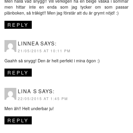
Men hallå vad snygg!! Vill verkligen ha en beige väska i sommar
men hittar inte en enda som jag tycker om som passar
plånboken, så tråkigt!! Men jag förstår att du är grymt nöjd! :)
REPLY
LINNEA
SAYS:
21/05/2015 AT 10:11 PM
Gaahh så snygg! Den är helt perfekt i mina ögon :)
REPLY
LINA S
SAYS:
22/05/2015 AT 1:45 PM
Men åh!! Helt underbar ju!
REPLY