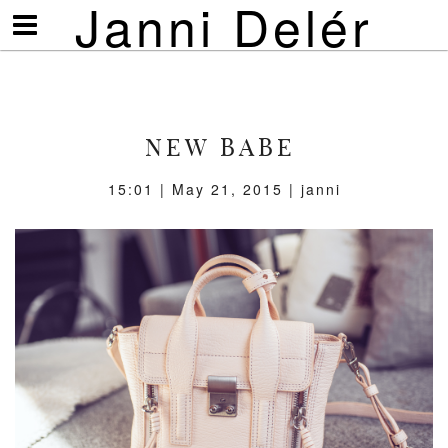
Janni Delér
Visa/göm
meny
NEW BABE
15:01 | May 21, 2015 | janni