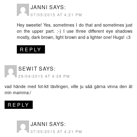
JANNI
SAYS:
07/05/2015 AT 4:21 PM
Hey sweetie! Yes, sometimes I do that and sometimes just
on the upper part. :-) I use three different eye shadows
mostly, dark brown, light brown and a lighter one! Hugs! <3
REPLY
SEWIT
SAYS:
29/04/2015 AT 4:39 PM
vad hände med fot-kit tävlingen, ville ju såå gärna vinna den åt
min mamma:/
REPLY
JANNI
SAYS:
07/05/2015 AT 4:21 PM