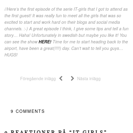
//Here’s the first episode of the serie IT-girls that I got to attend as
the first guest! It was really fun to meet all the girls that was so
excited to start and work hard on their blogs and social media
channels. :-) A great episode I think, I give some tips and tell a fun
story… Haha! Unfortunately in swedish but maybe you like it! You
can see the show
HERE!
Time for me to start heading back to the
airport, have been a great(!!!!) day. Can’t wait to tell you guys…
HUGS!
Föregående inlägg
Nästa inlägg
9
COMMENTS
9 REAKTIONER PÅ “IT GIRLS”