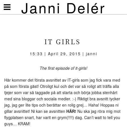
Janni Delér
Visa/göm
meny
IT GIRLS
15:33 | April 29, 2015 | janni
The first episode of it-girls!
Här kommer det första avsnittet av IT-girls som jag fick vara med
på som första gäst! Otroligt kul och det var så roligt att träffa alla
tjejer som var så taggade på att starta och börja jobba stenhårt
med sina bloggar och sociala medier. :-) Riktigt bra avsnitt tycker
jag, jag ger lite tips och berättar en rolig grej… Haha! Hoppas ni
gillar avsnittet! Ni kan se avsnitten
HÄR!
Nu ska jag röra mig mot
flygplatsen snart, har varit en grym(!!!!) dag. Can’t wait to tell you
guys… KRAM!