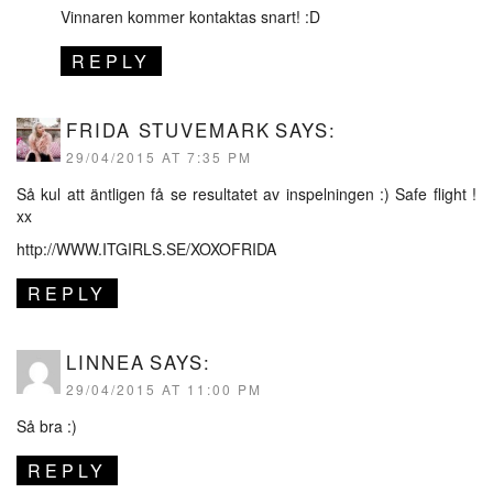
Vinnaren kommer kontaktas snart! :D
REPLY
FRIDA STUVEMARK
SAYS:
29/04/2015 AT 7:35 PM
Så kul att äntligen få se resultatet av inspelningen :) Safe flight !
xx
http://WWW.ITGIRLS.SE/XOXOFRIDA
REPLY
LINNEA
SAYS:
29/04/2015 AT 11:00 PM
Så bra :)
REPLY