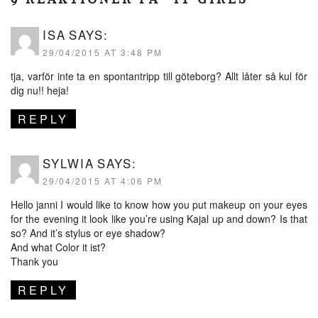
ISA
SAYS:
29/04/2015 AT 3:48 PM
tja, varför inte ta en spontantripp till göteborg? Allt låter så kul för
dig nu!! heja!
REPLY
SYLWIA
SAYS:
29/04/2015 AT 4:06 PM
Hello janni I would like to know how you put makeup on your eyes
for the evening it look like you’re using Kajal up and down? Is that
so? And it’s stylus or eye shadow?
And what Color it ist?
Thank you
REPLY