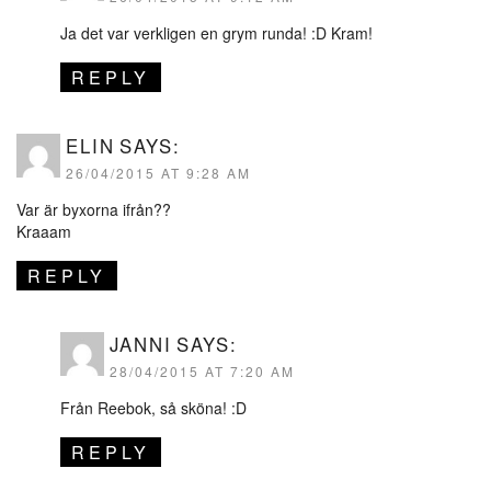
Ja det var verkligen en grym runda! :D Kram!
REPLY
ELIN
SAYS:
26/04/2015 AT 9:28 AM
Var är byxorna ifrån??
Kraaam
REPLY
JANNI
SAYS:
28/04/2015 AT 7:20 AM
Från Reebok, så sköna! :D
REPLY