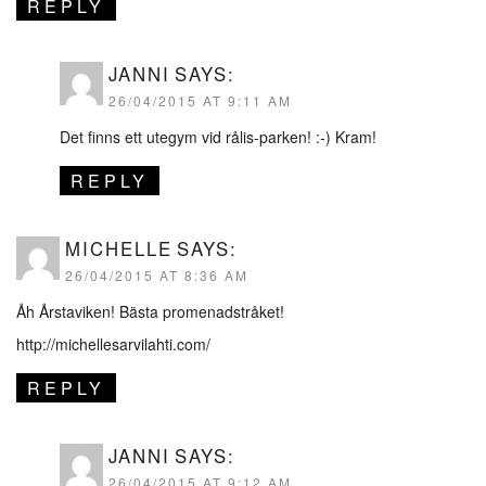
REPLY
JANNI
SAYS:
26/04/2015 AT 9:11 AM
Det finns ett utegym vid rålis-parken! :-) Kram!
REPLY
MICHELLE
SAYS:
26/04/2015 AT 8:36 AM
Åh Årstaviken! Bästa promenadstråket!
http://michellesarvilahti.com/
REPLY
JANNI
SAYS:
26/04/2015 AT 9:12 AM