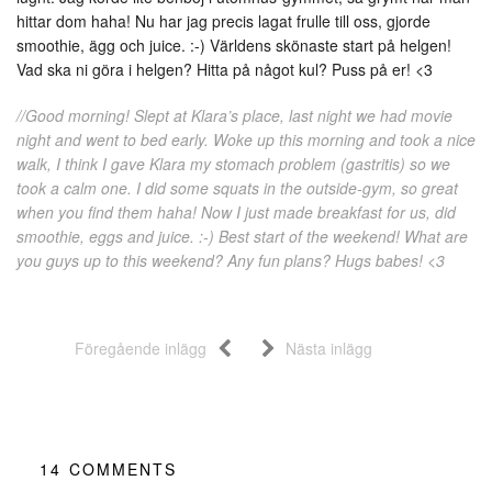
hittar dom haha! Nu har jag precis lagat frulle till oss, gjorde
smoothie, ägg och juice. :-) Världens skönaste start på helgen!
Vad ska ni göra i helgen? Hitta på något kul? Puss på er! <3
//Good morning! Slept at Klara’s place, last night we had movie
night and went to bed early. Woke up this morning and took a nice
walk, I think I gave Klara my stomach problem (gastritis) so we
took a calm one. I did some squats in the outside-gym, so great
when you find them haha! Now I just made breakfast for us, did
smoothie, eggs and juice. :-) Best start of the weekend! What are
you guys up to this weekend? Any fun plans? Hugs babes! <3
Föregående inlägg
Nästa inlägg
14
COMMENTS