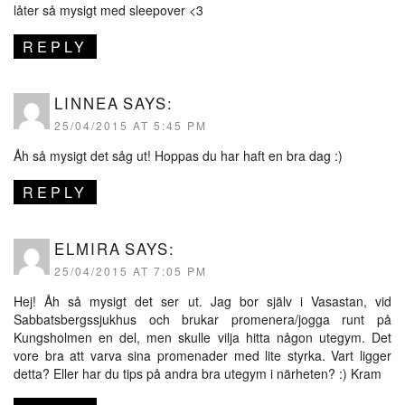
låter så mysigt med sleepover <3
REPLY
LINNEA
SAYS:
25/04/2015 AT 5:45 PM
Åh så mysigt det såg ut! Hoppas du har haft en bra dag :)
REPLY
ELMIRA
SAYS:
25/04/2015 AT 7:05 PM
Hej! Åh så mysigt det ser ut. Jag bor själv i Vasastan, vid
Sabbatsbergssjukhus och brukar promenera/jogga runt på
Kungsholmen en del, men skulle vilja hitta någon utegym. Det
vore bra att varva sina promenader med lite styrka. Vart ligger
detta? Eller har du tips på andra bra utegym i närheten? :) Kram