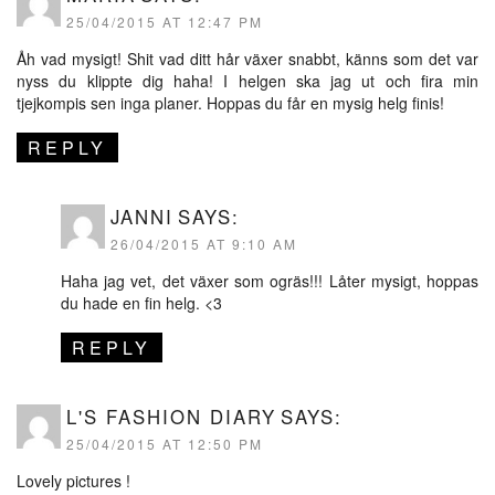
25/04/2015 AT 12:47 PM
Åh vad mysigt! Shit vad ditt hår växer snabbt, känns som det var
nyss du klippte dig haha! I helgen ska jag ut och fira min
tjejkompis sen inga planer. Hoppas du får en mysig helg finis!
REPLY
JANNI
SAYS:
26/04/2015 AT 9:10 AM
Haha jag vet, det växer som ogräs!!! Låter mysigt, hoppas
du hade en fin helg. <3
REPLY
L'S FASHION DIARY
SAYS:
25/04/2015 AT 12:50 PM
Lovely pictures !