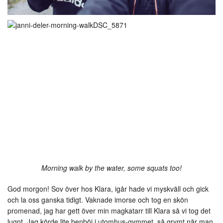
Morning walk by the water, some squats too!
God morgon! Sov över hos Klara, igår hade vi myskväll och gick
och la oss ganska tidigt. Vaknade imorse och tog en skön
promenad, jag har gett över min magkatarr till Klara så vi tog det
lugnt. Jag körde lite benböj i utomhus-gymmet, så grymt när man