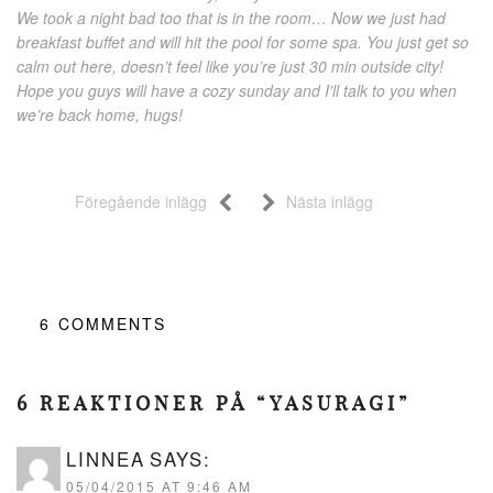
We took a night bad too that is in the room… Now we just had
breakfast buffet and will hit the pool for some spa. You just get so
calm out here, doesn’t feel like you’re just 30 min outside city!
Hope you guys will have a cozy sunday and I’ll talk to you when
we’re back home, hugs!
Föregående inlägg
Nästa inlägg
6
COMMENTS
6 REAKTIONER PÅ “YASURAGI”
LINNEA
SAYS:
05/04/2015 AT 9:46 AM