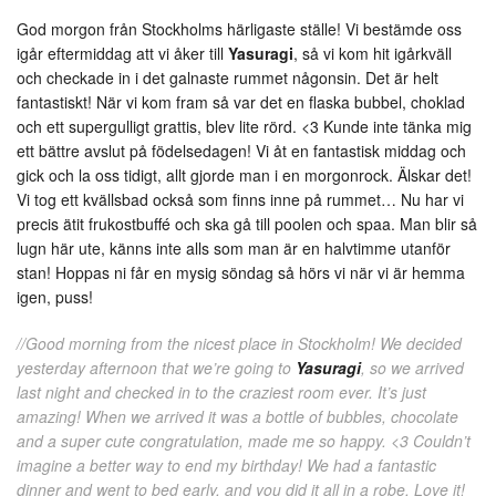
God morgon från Stockholms härligaste ställe! Vi bestämde oss
igår eftermiddag att vi åker till
Yasuragi
, så vi kom hit igårkväll
och checkade in i det galnaste rummet någonsin. Det är helt
fantastiskt! När vi kom fram så var det en flaska bubbel, choklad
och ett supergulligt grattis, blev lite rörd. <3 Kunde inte tänka mig
ett bättre avslut på födelsedagen! Vi åt en fantastisk middag och
gick och la oss tidigt, allt gjorde man i en morgonrock. Älskar det!
Vi tog ett kvällsbad också som finns inne på rummet… Nu har vi
precis ätit frukostbuffé och ska gå till poolen och spaa. Man blir så
lugn här ute, känns inte alls som man är en halvtimme utanför
stan! Hoppas ni får en mysig söndag så hörs vi när vi är hemma
igen, puss!
//Good morning from the nicest place in Stockholm! We decided
yesterday afternoon that we’re going to
Yasuragi
, so we arrived
last night and checked in to the craziest room ever. It’s just
amazing! When we arrived it was a bottle of bubbles, chocolate
and a super cute congratulation, made me so happy. <3 Couldn’t
imagine a better way to end my birthday! We had a fantastic
dinner and went to bed early, and you did it all in a robe. Love it!