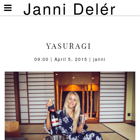
Janni Delér
Visa/göm
meny
YASURAGI
09:00 | April 5, 2015 | janni