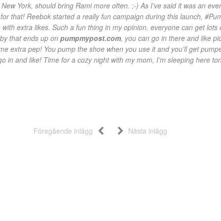
New York, should bring Rami more often. ;-) As I’ve said it was an eve
 for that! Reebok started a really fun campaign during this launch, #P
ith extra likes. Such a fun thing in my opinion, everyone can get lots of 
d by that ends up on
pumpmypost.com
, you can go in there and like 
ome extra pep! You pump the shoe when you use it and you’ll get pumped w
e go in and like! Time for a cozy night with my mom, I’m sleeping here ton
Föregående inlägg
Nästa inlägg
 PUMP LAUNCH”