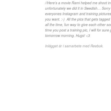
//Here’s a movie Rami helped me shoot in 
unfortunately we did it in Swedish… Sorry
everyones Instagram and training pictures w
you want. :-) All the pics that gets tagge
all the time, fun way to give each other s
time you post a training pic, I will for sur
tomorrow morning. Hugs! <3
Inlägget är i samarbete med Reebok.
6
COMMENTS
6 REAKTIONER PÅ “Z