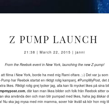
Z PUMP LAUNCH
21:38 | March 22, 2015 | janni
From the Reebok event in New York, launching the new Z-pump!
t filma i New York, borde ha med mig Rami oftare. ;-) Det var ju som ja
-Pump har Reebok startat en riktigt rolig kampanj, #PumpMyPost, det 
 likes. Riktigt rolig grej tycker jag, alla kan få mycket likes på sina bil
mpmypost.com
, där kan man likea bilder och folk från Reebok sitter oc
 ska använda den och man blir pumpad med likes, haha jag älskar det
kea! Nu ska jag mysa med min mamma, sover här ikväll så kör hon mig till