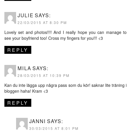
JULIE
SAYS:
22/03/2015 AT 8:30 PM
Lovely set and photos!!!! And I really hope you can manage to
see your boyfriend too! Cross my fingers for you!!! <3
REPLY
MILA
SAYS:
28/03/2015 AT 10:39 PM
Kan du inte lägga upp några pass som du kör! saknar lite träning i
bloggen haha! Kram <3
REPLY
JANNI
SAYS:
30/03/2015 AT 8:01 PM