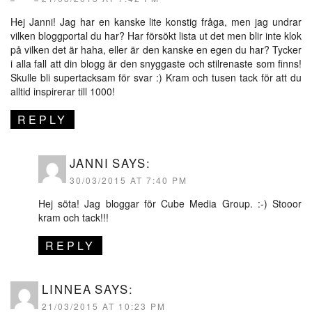
Hej Janni! Jag har en kanske lite konstig fråga, men jag undrar
vilken bloggportal du har? Har försökt lista ut det men blir inte klok
på vilken det är haha, eller är den kanske en egen du har? Tycker
i alla fall att din blogg är den snyggaste och stilrenaste som finns!
Skulle bli supertacksam för svar :) Kram och tusen tack för att du
alltid inspirerar till 1000!
REPLY
JANNI
SAYS:
30/03/2015 AT 7:40 PM
Hej söta! Jag bloggar för Cube Media Group. :-) Stooor
kram och tack!!!
REPLY
LINNEA
SAYS:
21/03/2015 AT 10:23 PM