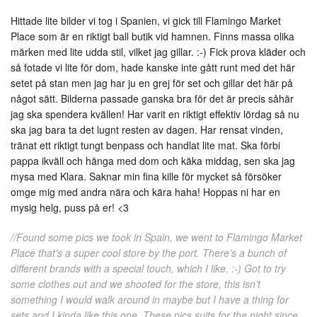
Hittade lite bilder vi tog i Spanien, vi gick till Flamingo Market
Place som är en riktigt ball butik vid hamnen. Finns massa olika
märken med lite udda stil, vilket jag gillar. :-) Fick prova kläder och
så fotade vi lite för dom, hade kanske inte gått runt med det här
setet på stan men jag har ju en grej för set och gillar det här på
något sätt. Bilderna passade ganska bra för det är precis såhär
jag ska spendera kvällen! Har varit en riktigt effektiv lördag så nu
ska jag bara ta det lugnt resten av dagen. Har rensat vinden,
tränat ett riktigt tungt benpass och handlat lite mat. Ska förbi
pappa ikväll och hänga med dom och käka middag, sen ska jag
mysa med Klara. Saknar min fina kille för mycket så försöker
omge mig med andra nära och kära haha! Hoppas ni har en
mysig helg, puss på er! <3
//Found some pics we took in Spain, we went to Flamingo Market
Place that’s a super cool store by the port. There’s a bunch of
different brands with a special touch, which I like. :-) Got to try
some clothes out and we shooted for the store, this isn’t
something I would walk around in maybe but I have a thing for
sets and I kinda like this one. These pics suits for the night since