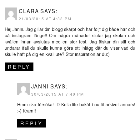
CLARA
SAYS:
21/03/2015 AT 4:33 PM
Hej Janni. Jag gillar din blogg skarpt och har följt dig både här och
på instagram länge!! Om några månader slutar jag skolan och
kvällen innan avslutas med en stor fest. Jag älskar din stil och
undarar ifall du skulle kunna göra ett inlägg där du visar vad du
skulle haft på dig en kväll ute? Stor inspiration är du:)
REPLY
JANNI
SAYS:
30/03/2015 AT 7:40 PM
Hmm ska försöka! :D Kolla lite bakåt i outfit-arkivet annars!
;-) Kram!!
REPLY