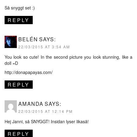
Så snyggt set :)
REPLY
BELÉN
SAYS:
22/03/2015 AT 3:54 AM
You look so cute! In the second picture you look stunning, like a
doll =D
http://donapapayas.com/
REPLY
AMANDA
SAYS:
22/03/2015 AT 12:14 PM
Hej Janni, så SNYGGT! Insidan lyser likaså!
REPLY