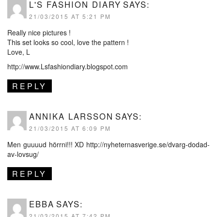
L'S FASHION DIARY
SAYS:
21/03/2015 AT 5:21 PM
Really nice pictures !
This set looks so cool, love the pattern !
Love, L
http://www.Lsfashiondiary.blogspot.com
REPLY
ANNIKA LARSSON
SAYS:
21/03/2015 AT 6:09 PM
Men guuuud hörrni!!! XD
http://nyheternasverige.se/dvarg-dodad-
av-lovsug/
REPLY
EBBA
SAYS:
21/03/2015 AT 7:42 PM