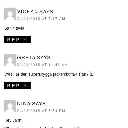
VICKAN
SAYS:
20/03/2015 AT 7:17 AM
Så fin tavla!
REPLY
GRETA
SAYS:
20/03/2015 AT 11:46 AM
VART är den supersnygga jackan/koftan ifrån? :D
REPLY
NINA
SAYS:
21/03/2015 AT 5:54 PM
Hey Janni,