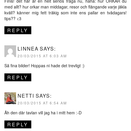
Finis! det här är en helt seriös fråga nu, haha: hur ORKAR du
med allt? hur orkar man middagar, resor och flängande varje jäkla
kväll? känner mig fett tråkig som inte ens pallar en tvådagars!
tips?? <3
REPLY
LINNEA
SAYS:
20/03/2015 AT 6:03 AM
Så fina bilder! Hoppas ni hade det trevligt :)
REPLY
NETTI
SAYS:
20/03/2015 AT 6:54 AM
Åh den där tavlan vill jag ha i mitt hem :-D
REPLY