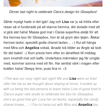
Dinner last night to celebrate Clara’s design for Glossybox!
Såhär mysigt hade vi det igår! Jag och
Lisa
var ju så trötta efter
resan så vi funderade på att stanna hemma, det slutade med att
vi gick sist haha! Massa god mat i Claras superfina ateljé för att
fira hennes box för Glossybox, hon är så grym den tjejen. Älskar
hennes tavlor, speciellt godis chanel-tavlan… ;-) Kul att hänga
med Mira och
Angelica
också, lånade två bilder av Angie så tack
för det babe! :-) Kom precis hem efter en skrattfest till middag
som innehöll mat och kaffe. Underbara människor jag får umgås
med, kommer somna med ett flin. Har seriöst värk i magen efter
kvällen haha! Sleepy time, puss fina ni. <3
//This was our cozy night last night! Me and
Lisa
were so tired
after the trip so we thought about staying at home, it ended up
with us being the last persons to leave haha! Lots of good food in
Clara’s super nice studio to celebrate her box for Glossybox,
she’s so good that girl. Love her art works, especially the candy
chanel-image… ;-) Fun to hang out with Mira and
Angelica
too,