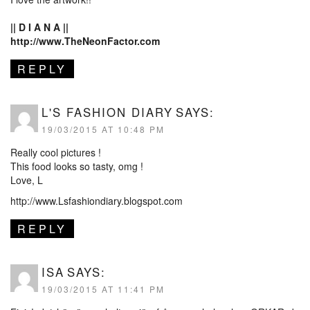
|| D I A N A ||
http://www.TheNeonFactor.com
REPLY
L'S FASHION DIARY
SAYS:
19/03/2015 AT 10:48 PM
Really cool pictures !
This food looks so tasty, omg !
Love, L
http://www.Lsfashiondiary.blogspot.com
REPLY
ISA
SAYS:
19/03/2015 AT 11:41 PM