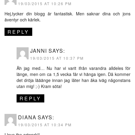
19/03/2015 AT 10:26 PM
Hej,tycker din blogg är fantastisk. Men saknar dina och jons
äventyr och kärlek.
REPLY
JANNI
SAYS:
19/03/2015 AT 10:37 PM
Åh jag med… Nu har vi varit ifrån varandra alldeles för
länge, men om ca 1,5 vecka får vi hänga igen. Då kommer
det dröja lääänge innan jag låter han åka iväg någonstans
utan mig! ;-) Kram söta!
REPLY
DIANA
SAYS:
19/03/2015 AT 10:34 PM
I love the artwork!!