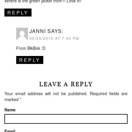
Where is the green jacket from?! Love it!!
REPLY
JANNI
SAYS:
30/03/2015 AT 7:40 PM
From BikBok :D
REPLY
LEAVE A REPLY
Your email address will not be published.
Required fields are
marked
*
Name
Email