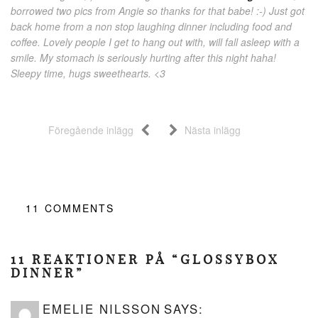
borrowed two pics from Angie so thanks for that babe! :-) Just got
back home from a non stop laughing dinner including food and
coffee. Lovely people I get to hang out with, will fall asleep with a
smile. My stomach is seriously hurting after this night haha!
Sleepy time, hugs sweethearts. <3
Föregående inlägg
Nästa inlägg
11
COMMENTS
11 REAKTIONER PÅ “GLOSSYBOX
DINNER”
EMELIE NILSSON
SAYS: