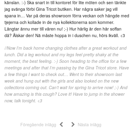
känslan. :-) Ska snart in till kontoret för lite möten och sen tänkte
jag svänga förbi Gina Tricot butiken. Har några saker jag vill
spana in… Var på deras showroom förra veckan och hängde med
tjejerna och kollade in de nya kollektionerna som kommer.
Längtar ännu mer till våren nu! ;-) Hur härlig är den här soffan
då? Älskar den! Nä måste hoppa in i duschen nu, hörs ikväll. <3
//Now I’m back home changing clothes after a great workout and
lunch. Did a leg workout and my legs feel pretty shaky at the
moment, the best feeling. :-) Soon heading to the office for a few
meetings and after that I’m passing by the Gina Tricot store. Have
a few things I want to check out… Went to their showroom last
week and hung out with the girls and also looked on the new
collections coming out. Can’t wait for spring to arrive now! ;-) And
how amazing is this cough? Love it! Have to jump in the shower
now, talk tonight. <3
Föregående inlägg
Nästa inlägg