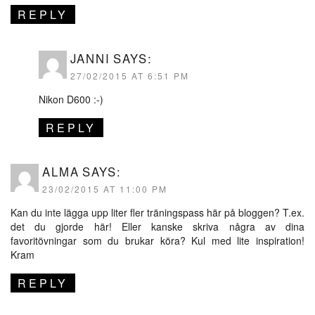
REPLY
JANNI
SAYS:
27/02/2015 AT 6:51 PM
Nikon D600 :-)
REPLY
ALMA
SAYS:
23/02/2015 AT 11:00 PM
Kan du inte lägga upp liter fler träningspass här på bloggen? T.ex.
det du gjorde här! Eller kanske skriva några av dina
favoritövningar som du brukar köra? Kul med lite inspiration!
Kram
REPLY