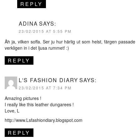
REPLY
ADINA
SAYS:
23/02/2015 AT 5:55 PM
Åh ja, vilken soffa. Ser ju hur härlig ut som helst, färgen passade
verkligen in i det ljusa rummet! :)
REPLY
L'S FASHION DIARY
SAYS:
23/02/2015 AT 7:34 PM
Amazing pictures !
I really like this leather dungarees !
Love, L
http://www.Lsfashiondiary.blogspot.com
REPLY