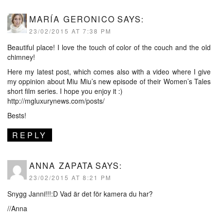
MARÍA GERONICO
SAYS:
23/02/2015 AT 7:38 PM
Beautiful place! I love the touch of color of the couch and the old
chimney!
Here my latest post, which comes also with a video where I give
my oppinion about Miu Miu’s new episode of their Women’s Tales
short film series. I hope you enjoy it :)
http://mgluxurynews.com/posts/
Bests!
REPLY
ANNA ZAPATA
SAYS:
23/02/2015 AT 8:21 PM
Snygg Janni!!!:D Vad är det för kamera du har?
//Anna