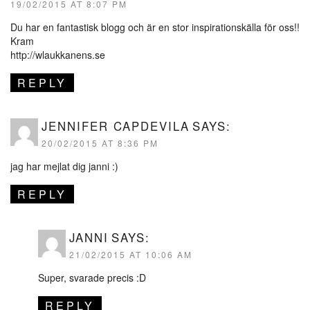
19/02/2015 AT 8:07 PM
Du har en fantastisk blogg och är en stor inspirationskälla för oss!!
Kram
http://wlaukkanens.se
REPLY
JENNIFER CAPDEVILA
SAYS:
20/02/2015 AT 8:36 PM
jag har mejlat dig janni :)
REPLY
JANNI
SAYS:
21/02/2015 AT 10:06 AM
Super, svarade precis :D
REPLY