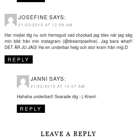
JOSEFINE
SAYS:
21/02/2015 AT 12:08 AM
Har mejlat dig nu och herregud vad chockad jag blev när jag såg
min bild från min instagram (@dreamjosefine). Jag bara what!!
DET ÄR JU JAG! Ha en underbar helg och stor kram från mig:D
REPLY
JANNI
SAYS:
21/02/2015 AT 10:07 AM
Hahaha underbart! Svarade dig :-) Kram!
REPLY
LEAVE A REPLY