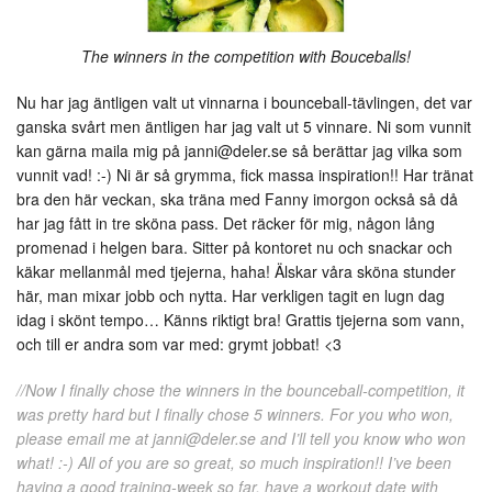
The winners in the competition with Bouceballs!
Nu har jag äntligen valt ut vinnarna i bounceball-tävlingen, det var
ganska svårt men äntligen har jag valt ut 5 vinnare. Ni som vunnit
kan gärna maila mig på
janni@deler.se
så berättar jag vilka som
vunnit vad! :-) Ni är så grymma, fick massa inspiration!! Har tränat
bra den här veckan, ska träna med Fanny imorgon också så då
har jag fått in tre sköna pass. Det räcker för mig, någon lång
promenad i helgen bara. Sitter på kontoret nu och snackar och
käkar mellanmål med tjejerna, haha! Älskar våra sköna stunder
här, man mixar jobb och nytta. Har verkligen tagit en lugn dag
idag i skönt tempo… Känns riktigt bra! Grattis tjejerna som vann,
och till er andra som var med: grymt jobbat! <3
//Now I finally chose the winners in the bounceball-competition, it
was pretty hard but I finally chose 5 winners. For you who won,
please email me at
janni@deler.se
and I’ll tell you know who won
what! :-) All of you are so great, so much inspiration!! I’ve been
having a good training-week so far, have a workout date with