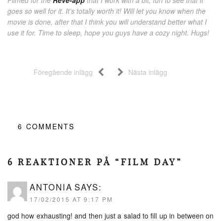
Filmed for the
Reve-app
that I work with a bit, fun to see that it
goes so well for it. It’s totally worth it! Will let you know when the
movie is done, after that I think you will understand better what I
use it for. Time to sleep, hope you guys have a cozy night. Hugs!
Föregående inlägg
Nästa inlägg
6
COMMENTS
6 REAKTIONER PÅ “FILM DAY”
ANTONIA
SAYS:
17/02/2015 AT 9:17 PM
god how exhausting! and then just a salad to fill up in between on