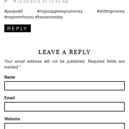
18/02/2015 AT 10:54 AM
#poopvisit #mypoopgivesyoumoney #shittingmoney
#mypoemforyou #haveaniceday
REPLY
LEAVE A REPLY
Your email address will not be published.
Required fields are
marked
*
Name
Email
Website