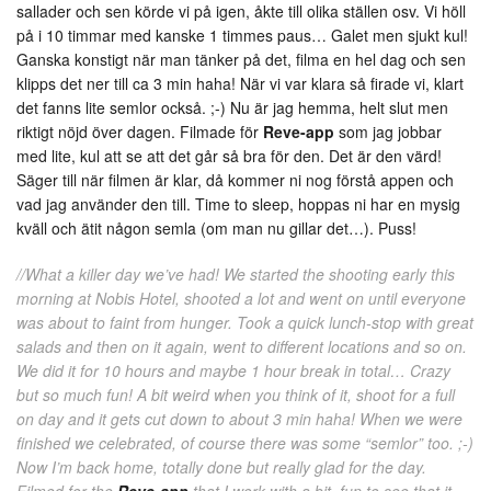
sallader och sen körde vi på igen, åkte till olika ställen osv. Vi höll
på i 10 timmar med kanske 1 timmes paus… Galet men sjukt kul!
Ganska konstigt när man tänker på det, filma en hel dag och sen
klipps det ner till ca 3 min haha! När vi var klara så firade vi, klart
det fanns lite semlor också. ;-) Nu är jag hemma, helt slut men
riktigt nöjd över dagen. Filmade för
Reve-app
som jag jobbar
med lite, kul att se att det går så bra för den. Det är den värd!
Säger till när filmen är klar, då kommer ni nog förstå appen och
vad jag använder den till. Time to sleep, hoppas ni har en mysig
kväll och ätit någon semla (om man nu gillar det…). Puss!
//What a killer day we’ve had! We started the shooting early this
morning at Nobis Hotel, shooted a lot and went on until everyone
was about to faint from hunger. Took a quick lunch-stop with great
salads and then on it again, went to different locations and so on.
We did it for 10 hours and maybe 1 hour break in total… Crazy
but so much fun! A bit weird when you think of it, shoot for a full
on day and it gets cut down to about 3 min haha! When we were
finished we celebrated, of course there was some “semlor” too. ;-)
Now I’m back home, totally done but really glad for the day.