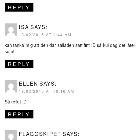
REPLY
ISA
SAYS:
18/02/2015 AT 1:44 AM
kan tänka mig att den där salladen satt fint :D så kul dag det låter
som!!
REPLY
ELLEN
SAYS:
18/02/2015 AT 10:16 AM
Så roligt :D
REPLY
FLAGGSKIPET
SAYS: