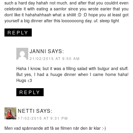
such a hard day hahah not much. and after that you couldnt even
celebrate it with eating a samlor since you wrote earier that you
dont like it hahahahhaah what a shiiiit :D :D hope you at least got
yourself a big dinner after this looooooong day. uf. sleep tight
REPLY
JANNI
SAYS:
21/02/2015 AT 9:50 AM
Haha I know, but it was a filling salad with bulgur and stuff.
But yes, I had a huuge dinner when I came home haha!
Hugs <3
REPLY
NETTI
SAYS:
17/02/2015 AT 9:31 PM
Men vad spännande att få se filmen när den är klar :-)