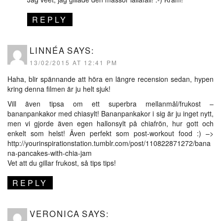
REPLY
LINNÉA
SAYS:
13/02/2015 AT 12:41 PM
Haha, blir spännande att höra en längre recension sedan, hypen
kring denna filmen är ju helt sjuk!
Vill även tipsa om ett superbra mellanmål/frukost –
bananpankakor med chiasylt! Bananpankakor i sig är ju inget nytt,
men vi gjorde även egen hallonsylt på chiafrön, hur gott och
enkelt som helst! Även perfekt som post-workout food :) –>
http://yourinspirationstation.tumblr.com/post/110822871272/bana
na-pancakes-with-chia-jam
Vet att du gillar frukost, så tips tips!
REPLY
VERONICA
SAYS: