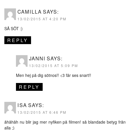
CAMILLA
SAYS:
13/02/2015 AT 4:20 PM
SÅ SÖT :)
REPLY
JANNI
SAYS:
13/02/2015 AT 5:09 PM
Men hej på dig sötnos!! <3 får ses snart!!
REPLY
ISA
SAYS:
13/02/2015 AT 6:46 PM
åhåhåh nu blir jag mer nyfiken på filmen! så blandade betyg från
alla ;)