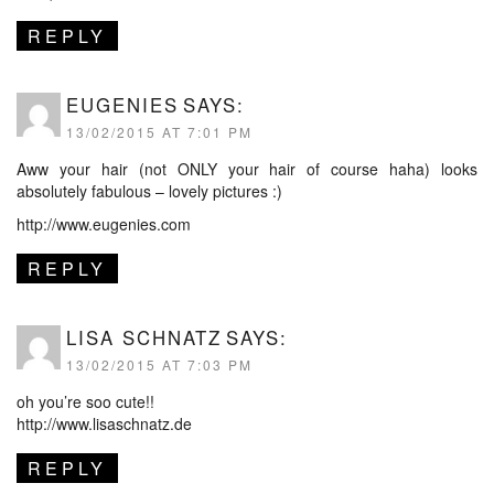
REPLY
EUGENIES
SAYS:
13/02/2015 AT 7:01 PM
Aww your hair (not ONLY your hair of course haha) looks
absolutely fabulous – lovely pictures :)
http://www.eugenies.com
REPLY
LISA SCHNATZ
SAYS:
13/02/2015 AT 7:03 PM
oh you’re soo cute!!
http://www.lisaschnatz.de
REPLY