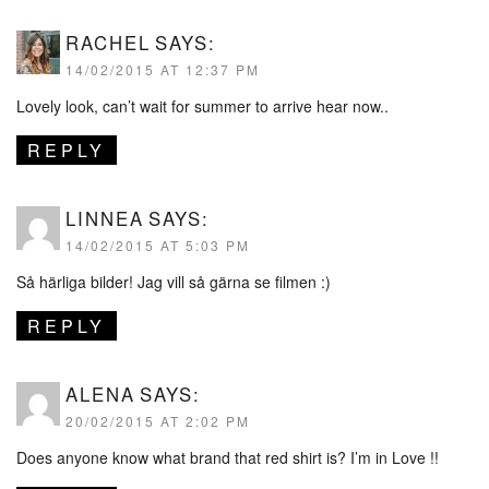
RACHEL
SAYS:
14/02/2015 AT 12:37 PM
Lovely look, can’t wait for summer to arrive hear now..
REPLY
LINNEA
SAYS:
14/02/2015 AT 5:03 PM
Så härliga bilder! Jag vill så gärna se filmen :)
REPLY
ALENA
SAYS:
20/02/2015 AT 2:02 PM
Does anyone know what brand that red shirt is? I’m in Love !!