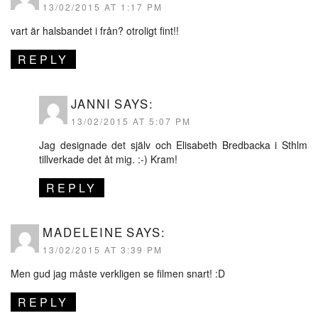
13/02/2015 AT 1:17 PM
vart är halsbandet i från? otroligt fint!!
REPLY
JANNI
SAYS:
13/02/2015 AT 5:07 PM
Jag designade det själv och Elisabeth Bredbacka i Sthlm
tillverkade det åt mig. :-) Kram!
REPLY
MADELEINE
SAYS:
13/02/2015 AT 3:39 PM
Men gud jag måste verkligen se filmen snart! :D
REPLY