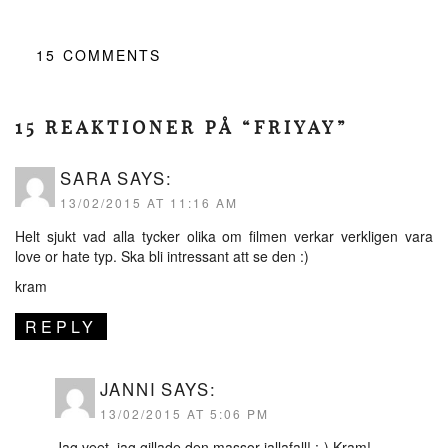
15
COMMENTS
15 REAKTIONER PÅ “FRIYAY”
SARA
SAYS:
13/02/2015 AT 11:16 AM
Helt sjukt vad alla tycker olika om filmen verkar verkligen vara
love or hate typ. Ska bli intressant att se den :)
kram
REPLY
JANNI
SAYS:
13/02/2015 AT 5:06 PM
Jag veet, jag gillade den massor iallafall! :-) Kram!