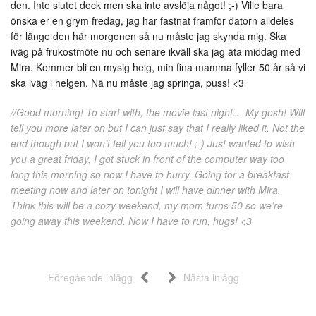
den. Inte slutet dock men ska inte avslöja något! ;-) Ville bara
önska er en grym fredag, jag har fastnat framför datorn alldeles
för länge den här morgonen så nu måste jag skynda mig. Ska
iväg på frukostmöte nu och senare ikväll ska jag äta middag med
Mira. Kommer bli en mysig helg, min fina mamma fyller 50 år så vi
ska iväg i helgen. Nä nu måste jag springa, puss! <3
//Good morning! To start with, the movie last night… My gosh! Will
tell you more later on but I can just say that I really liked it. Not the
end though but I won’t tell you too much! ;-) Just wanted to wish
you a great friday, I got stuck in front of the computer way too
long this morning so now I have to hurry. Going for a breakfast
meeting now and later on tonight I will have dinner with Mira.
Think this will be a cozy weekend, my mom turns 50 so we’re
going away this weekend. Now I have to run, hugs! <3
Föregående inlägg
Nästa inlägg