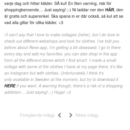
varje dag och hittar kläder. SÅ kul! En liten varning, risk för
shoppingberoende… Just saying! ;-) Ni laddar ner den
HÄR
, den
är gratis och superenkel. Ska spana in er där också, så kul att se
vad alla gillar för olika kläder. <3
//I can’t say that I love to make collages (hehe), but I do love to
check out different webshops and look for clothes. I’ve told you
before about Reve-app, I’m getting a bit obsessed. I go in there
every day and add my favorites. you can also shop in the app
from all the different stores which I find smart. I made a small
collage with some of the clothes I have at my page there, it’s like
an Instagram but with clothes. Unfortunately I think it’s
only available in Sweden at the moment, but try to download it
HERE
if you want. A warning though, there’s a risk of a shopping
addiction… Just saying! ;-) Hugs! <3
Föregående inlägg
Nästa inlägg