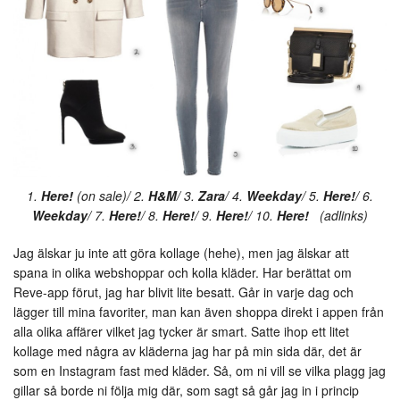
1.
Here!
(on sale)/ 2.
H&M
/ 3.
Zara
/ 4.
Weekday
/ 5.
Here!
/ 6.
Weekday
/ 7.
Here!
/ 8.
Here!
/ 9.
Here!
/ 10.
Here!
(adlinks)
Jag älskar ju inte att göra kollage (hehe), men jag älskar att
spana in olika webshoppar och kolla kläder. Har berättat om
Reve-app förut, jag har blivit lite besatt. Går in varje dag och
lägger till mina favoriter, man kan även shoppa direkt i appen från
alla olika affärer vilket jag tycker är smart. Satte ihop ett litet
kollage med några av kläderna jag har på min sida där, det är
som en Instagram fast med kläder. Så, om ni vill se vilka plagg jag
gillar så borde ni följa mig där, som sagt så går jag in i princip