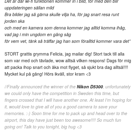
Det är där wi-fi funktionen kommer in i bild, för med den blir
uppdateringen sällan mild
Bra bilder jag så gärna skulle vilja ha, för jag snart resa runt
jorden ska
och med en kamera som denna kommer jag alltid komma ihåg,
vad jag i min ungdom en gång såg
för vem vet, tänk så träffar jag han som föralltid kommer vara det”
STORT grattis grymma Felicia, jag mailar dig! Stort tack till alla
som var med och tävlade, wow alltså vilken respons! Dags för mig
att packa ihop snart och åka mot flyget, så sjukt bra dag alltså!!!!
Mycket kul på gång! Hörs ikväll, stor kram <3
//Finally announced the winner of the
Nikon D5300
, unfortunately
we could only have the competition in Sweden this time, but
fingers crossed that I will have another one. At least I’m hoping for
it, would love to give all of you a good camera to save your
memories. :-) Soon time for me to pack up and head over to the
airport, this day have just been too awesome!!!! So much fun
going on! Talk to you tonight, big hug <3