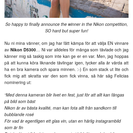
So happy to finally announce the winner in the Nikon competition,
SO hard but super fun!
Nu ni mina vänner, om jag har fått kämpa för att välja EN vinnare
av
Nikon D5300
… Ni var alldeles för många som tävlade och jag
känner mig så taskig som inte kan ge er en var. Men, jag hoppas
på att kunna köra liknande tävlingar igen, tycker alla är värda att
ha en bra kamera och spara minnen. :-) En som stack ut lite och
fick mig att skratta var den som fick vinna, så här såg Felicias
nominering ut:
“Med denna kameran blir livet en fest, just för att allt kan fångas
på bild som bäst
Nikon är av bästa kvalité, man kan fota allt från sandkorn till
bubblande rosé
För vad är egentligen ett glas vin, utan en härlig instagrambild
som är fin