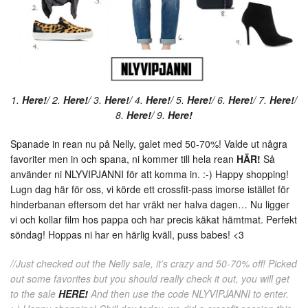
1.
Here!
/ 2.
Here!
/ 3.
Here!
/ 4.
Here!
/ 5.
Here!
/ 6.
Here!
/ 7.
Here!
/
8.
Here!
/ 9.
Here!
Spanade in rean nu på Nelly, galet med 50-70%! Valde ut några
favoriter men in och spana, ni kommer till hela rean
HÄR!
Så
använder ni NLYVIPJANNI för att komma in. :-) Happy shopping!
Lugn dag här för oss, vi körde ett crossfit-pass imorse istället för
hinderbanan eftersom det har vräkt ner halva dagen… Nu ligger
vi och kollar film hos pappa och har precis käkat hämtmat. Perfekt
söndag! Hoppas ni har en härlig kväll, puss babes! <3
//Just checked out the Nelly sale, it’s crazy and 50-70% off! Picked
out some favorites but you should really check it out, you will get
to the sale
HERE!
And then use the code NLYVIPJANNI to enter.