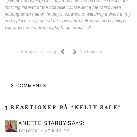
:-) Happy shopping! Chill day today, we did a crossfit session this
morning instead of the obstacle course since the rain’s been
pouring down half of the day… Now we’re watching movies at my
dad’s place and just had take away food. Perfect sunday! Hope
you guys have a great night, hugs babes! <3
Föregående inlägg
Nästa inlägg
3
COMMENTS
3 REAKTIONER PÅ “NELLY SALE”
ANETTE STARBY
SAYS:
12/10/2014 AT 8:52 PM