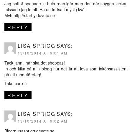
Jag satt & spanade in hela rean igår men den där snygga jackan
missade jag totalt. Ha en fortsatt mysig kväll!
Mvh
http://starby.devote.se
REPLY
LISA SPRIGG
SAYS:
13/10/2014 AT 9:01 AM
Tack janni, här ska det shoppas!
In och kika på min blogg hur det är att leva som inköpsassistent
på ett modeföretag!
Take care :)
REPLY
LISA SPRIGG
SAYS:
13/10/2014 AT 9:02 AM
Blogg: lisasprigg.devote.se