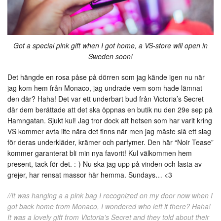
Got a special pink gift when I got home, a VS-store will open in
Sweden soon!
Det hängde en rosa påse på dörren som jag kände igen nu när
jag kom hem från Monaco, jag undrade vem som hade lämnat
den där? Haha! Det var ett underbart bud från Victoria’s Secret
där dem berättade att det ska öppnas en butik nu den 29e sep på
Hamngatan. Sjukt kul! Jag tror dock att hetsen som har varit kring
VS kommer avta lite nära det finns när men jag måste slå ett slag
för deras underkläder, krämer och parfymer. Den här “Noir Tease”
kommer garanterat bli min nya favorit! Kul välkommen hem
present, tack för det. :-) Nu ska jag upp på vinden och lasta av
grejer, har rensat massor här hemma. Sundays… <3
//It was hanging a a pink bag I recognized on my door now when I
got back home from Monaco, I wondered who left it there? Haha!
It was a lovely gift from Victoria’s Secret and they told about their