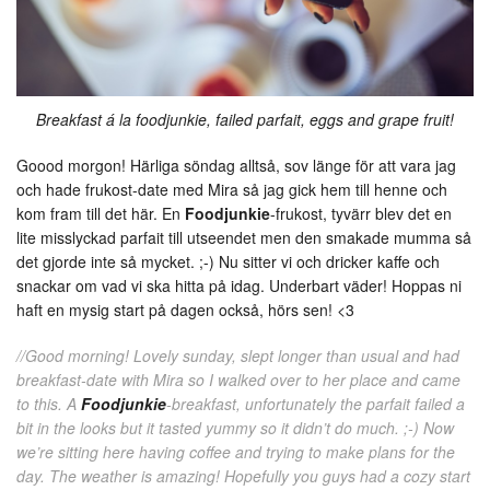
Breakfast á la foodjunkie, failed parfait, eggs and grape fruit!
Goood morgon! Härliga söndag alltså, sov länge för att vara jag
och hade frukost-date med Mira så jag gick hem till henne och
kom fram till det här. En
Foodjunkie
-frukost, tyvärr blev det en
lite misslyckad parfait till utseendet men den smakade mumma så
det gjorde inte så mycket. ;-) Nu sitter vi och dricker kaffe och
snackar om vad vi ska hitta på idag. Underbart väder! Hoppas ni
haft en mysig start på dagen också, hörs sen! <3
//Good morning! Lovely sunday, slept longer than usual and had
breakfast-date with Mira so I walked over to her place and came
to this. A
Foodjunkie
-breakfast, unfortunately the parfait failed a
bit in the looks but it tasted yummy so it didn’t do much. ;-) Now
we’re sitting here having coffee and trying to make plans for the
day. The weather is amazing! Hopefully you guys had a cozy start