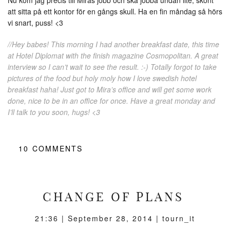
Nu kom jag precis till Miras jobb och ska jobba undan lite, skönt
att sitta på ett kontor för en gångs skull. Ha en fin måndag så hörs
vi snart, puss! <3
//Hey babes! This morning I had another breakfast date, this time
at Hotel Diplomat with the finish magazine Cosmopolitan. A great
interview so I can’t wait to see the result. :-) Totally forgot to take
pictures of the food but holy moly how I love swedish hotel
breakfast haha! Just got to Mira’s office and will get some work
done, nice to be in an office for once. Have a great monday and
I’ll talk to you soon, hugs! <3
10
COMMENTS
CHANGE OF PLANS
21:36 |
September 28, 2014
| tourn_it