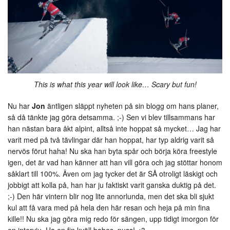
This is what this year will look like… Scary but fun!
Nu har
Jon
äntligen släppt nyheten på sin blogg om hans planer,
så då tänkte jag göra detsamma. ;-) Sen vi blev tillsammans har
han nästan bara åkt alpint, alltså inte hoppat så mycket… Jag har
varit med på två tävlingar där han hoppat, har typ aldrig varit så
nervös förut haha! Nu ska han byta spår och börja köra freestyle
igen, det är vad han känner att han vill göra och jag stöttar honom
såklart till 100%. Även om jag tycker det är SÅ otroligt läskigt och
jobbigt att kolla på, han har ju faktiskt varit ganska duktig på det.
;-) Den här vintern blir nog lite annorlunda, men det ska bli sjukt
kul att få vara med på hela den här resan och heja på min fina
kille!! Nu ska jag göra mig redo för sängen, upp tidigt imorgon för
en intervju. Ha en fin kväll babes, puss! <3