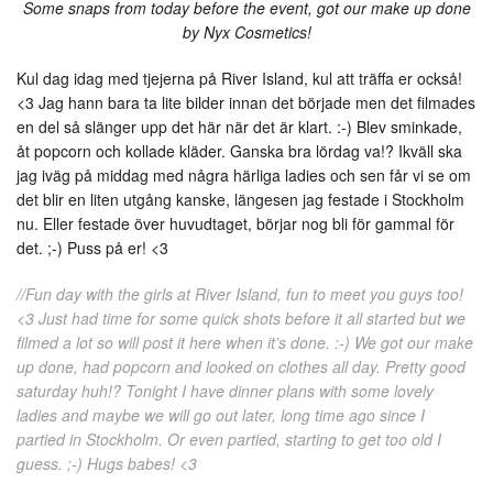
Some snaps from today before the event, got our make up done
by Nyx Cosmetics!
Kul dag idag med tjejerna på River Island, kul att träffa er också!
<3 Jag hann bara ta lite bilder innan det började men det filmades
en del så slänger upp det här när det är klart. :-) Blev sminkade,
åt popcorn och kollade kläder. Ganska bra lördag va!? Ikväll ska
jag iväg på middag med några härliga ladies och sen får vi se om
det blir en liten utgång kanske, längesen jag festade i Stockholm
nu. Eller festade över huvudtaget, börjar nog bli för gammal för
det. ;-) Puss på er! <3
//Fun day with the girls at River Island, fun to meet you guys too!
<3 Just had time for some quick shots before it all started but we
filmed a lot so will post it here when it’s done. :-) We got our make
up done, had popcorn and looked on clothes all day. Pretty good
saturday huh!? Tonight I have dinner plans with some lovely
ladies and maybe we will go out later, long time ago since I
partied in Stockholm. Or even partied, starting to get too old I
guess. ;-) Hugs babes! <3