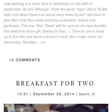
new opening of a store here in Stockholm on the 29th of
september. So fun! Although I think the worst “hype” about VS will
fade a bit when there’s an actual store close by but I still have to
give them that they make amazing underwear, lotions and
perfumes. This one “Noir Tease” will for sure be my new favorite!
Fun welcome home gift, thanks for that. :-) Time for me to head
up to the attic and leave a bunch of stuff, did a major clean out
here today. Sundays… <3
13
COMMENTS
BREAKFAST FOR TWO
10:51 |
September 28, 2014
| tourn_it