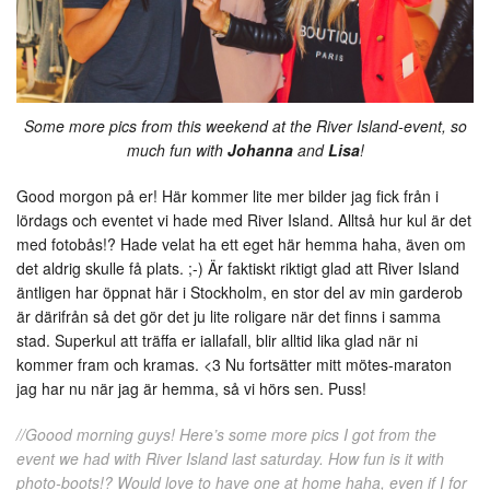
Some more pics from this weekend at the River Island-event, so
much fun with
Johanna
and
Lisa
!
Good morgon på er! Här kommer lite mer bilder jag fick från i
lördags och eventet vi hade med River Island. Alltså hur kul är det
med fotobås!? Hade velat ha ett eget här hemma haha, även om
det aldrig skulle få plats. ;-) Är faktiskt riktigt glad att River Island
äntligen har öppnat här i Stockholm, en stor del av min garderob
är därifrån så det gör det ju lite roligare när det finns i samma
stad. Superkul att träffa er iallafall, blir alltid lika glad när ni
kommer fram och kramas. <3 Nu fortsätter mitt mötes-maraton
jag har nu när jag är hemma, så vi hörs sen. Puss!
//Goood morning guys! Here’s some more pics I got from the
event we had with River Island last saturday. How fun is it with
photo-boots!? Would love to have one at home haha, even if I for