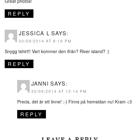
Great photos!
REPLY
JESSICA L
SAYS:
30/09/2014 AT 8:16 PM
Snygg tshirt!! Vart kommer den ifrån? River island? :)
REPLY
JANNI
SAYS:
30/09/2014 AT 10:14 PM
Precis, det är ett linne! :-) Finns på hemsidan nu! Kram <3
REPLY
LEAVE A REPLY